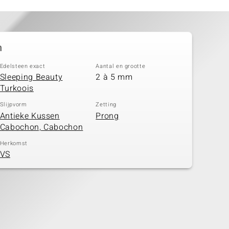
n
Edelsteen exact
Aantal en grootte
Sleeping Beauty
2 à 5 mm
Turkoois
Slijpvorm
Zetting
Antieke Kussen
Prong
Cabochon, Cabochon
Herkomst
VS