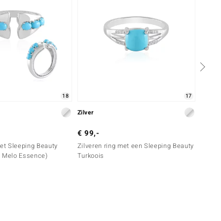
18
17
Zilver
Zilver
€ 99,-
€ 149
met Sleeping Beauty
Zilveren ring met een Sleeping Beauty
Zilver
e Melo Essence)
Turkoois
apatie