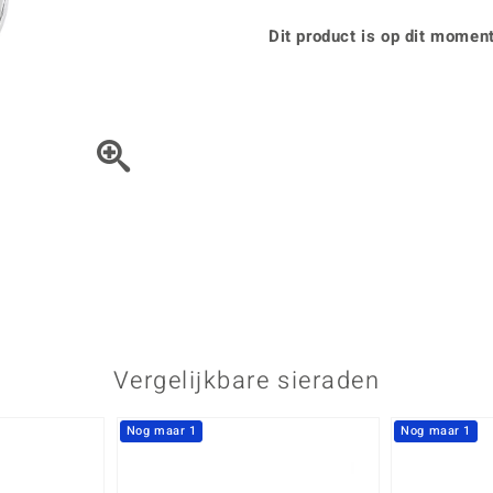
Parel
Kwarts
♦ Zilveren ringen
Vitale Minerale
Topaas
Turkoo
Dit product is op dit moment
♦ Zilveren oorbellen
♦ Zilveren hangers
♦ Zilveren armbanden
♦ Zilveren kettingen
Blauw
Groen
Het sieraad kunt u met de 
Platina sieraden
Vergelijkbare sieraden
Nog maar 1
Nog maar 1