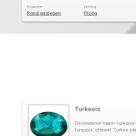
Slijpvorm
Zetting
Rond geslepen
Prong
Turkoois
De moderne naam 'turkoois' 
turquois' oftewel 'Turkse st