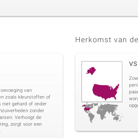
Herkomst van de
VS
Zow
peri
 toevoeging van
paar
n zoals kleurstoffen of
wor
s niet gehard of onder
opg
onzuiverheden zonder
arsen. Verhoogt de
ing, zorgt voor een
.