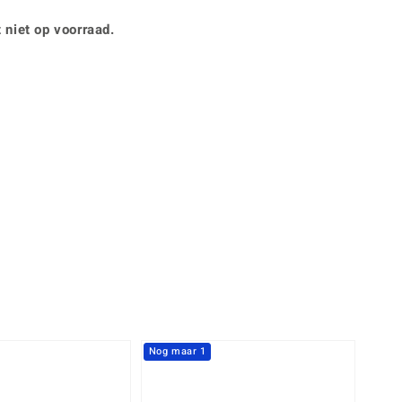
Rhodoliet
Sieraden in varianten
is
Toermalijn
 niet op voorraad.
Ringmaten
360° interactief
Geel
muis bewegen en van verschillende kanten bekijken.
Nog maar 1