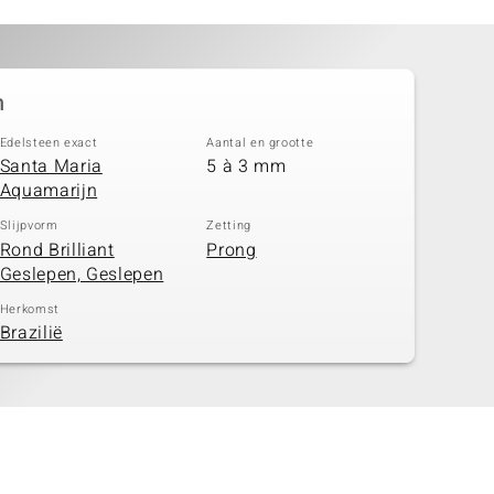
n
Edelsteen exact
Aantal en grootte
Santa Maria
5 à 3 mm
Aquamarijn
Slijpvorm
Zetting
Rond Brilliant
Prong
Geslepen, Geslepen
Herkomst
Brazilië