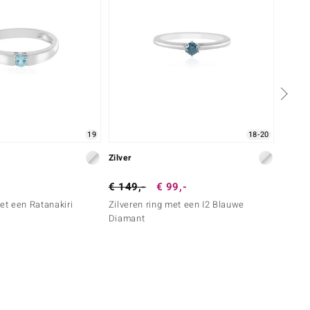
19
18-20
Zilver
Zilver
€ 149,-
€ 99,-
€ 79,
met een Ratanakiri
Zilveren ring met een I2 Blauwe
Zilver
Diamant
topaa