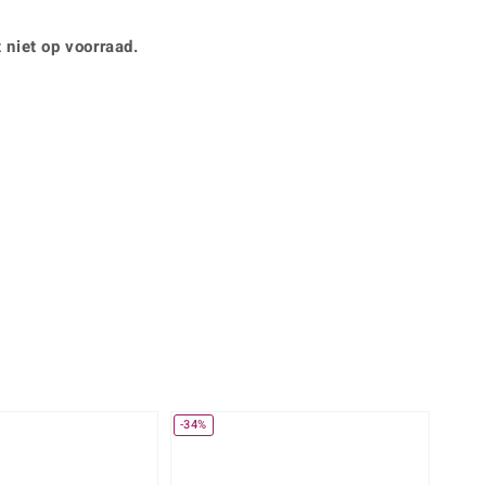
Rhodoliet
Sieraden in varianten
is
Toermalijn
Ringmaten
 niet op voorraad.
Geel
-34%
-13%