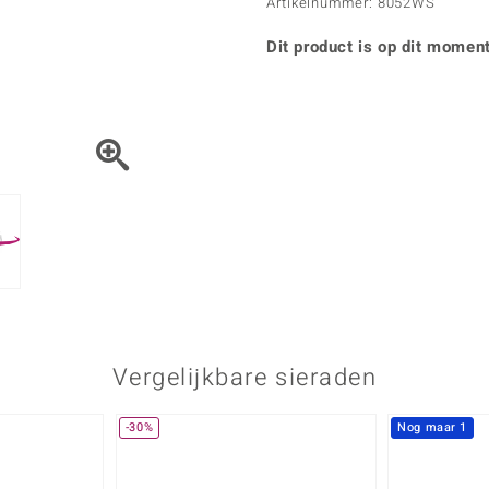
Parel
Kwarts
Artikelnummer: 8052WS
♦ Zilveren ringen
Vitale Minerale
Topaas
Turkoo
♦ Zilveren oorbellen
Dit product is op dit moment
♦ Zilveren hangers
♦ Zilveren armbanden
♦ Zilveren kettingen
Blauw
Groen
Platina sieraden
Vergelijkbare sieraden
-30%
Nog maar 1