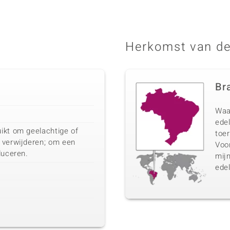
Herkomst van de
Bra
Waa
edel
ikt om geelachtige of
toer
 verwijderen; om een
Voo
duceren.
mij
edel