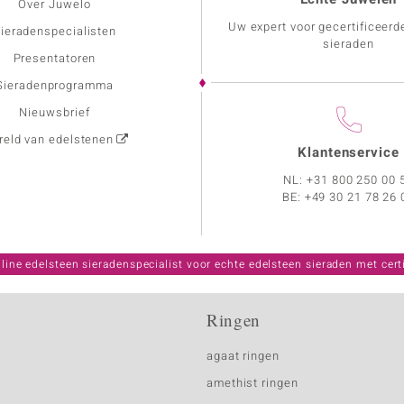
Over Juwelo
Uw expert voor gecertificeerd
ieradenspecialisten
sieraden
Presentatoren
Sieradenprogramma
Nieuwsbrief
eld van edelstenen
Klantenservice
NL:
+31 800 250 00 
BE:
+49 30 21 78 26 
line edelsteen sieradenspecialist voor echte edelsteen sieraden met certi
Ringen
agaat ringen
amethist ringen