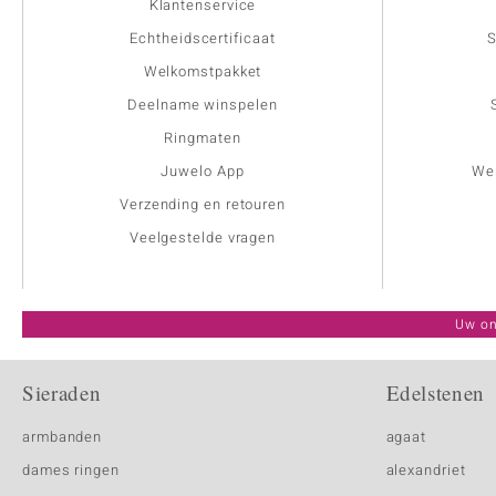
Klantenservice
Echtheidscertificaat
S
Welkomstpakket
Deelname winspelen
Ringmaten
Juwelo App
Wer
Verzending en retouren
Veelgestelde vragen
Uw on
Sieraden
Edelstenen
armbanden
agaat
dames ringen
alexandriet