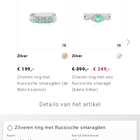
remonti
remonti
uwelo
18
18
 Gems
Zilver
Zilver
Zilver
NO Collection
€ 199,-
€ 399,-
€ 249,-
€ 299
va
Zilveren ring met
Zilveren ring met een
Zilvere
Russische smaragden (de
Russische smaragd
Russi
Melo Essence)
(Adela Silber)
Details van het artikel
Minerale
Zilveren ring met Russische smaragden
Naam
Aantal edelstenen