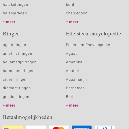
halskettingen
beril
halssieraden
chalcedoon
meer
meer
Ringen
Edelsteen encyclopedie
agaat ringen
Edelsteen Encyclopedie
amethist ringen
Agaat
aquamarijn ringen
Amethist
barnsteen ringen
Apatiet
citrien ringen
Aquamarijn
diamant ringen
Barnsteen
gouden ringen
Beril
meer
meer
Betaalmogelijkheden