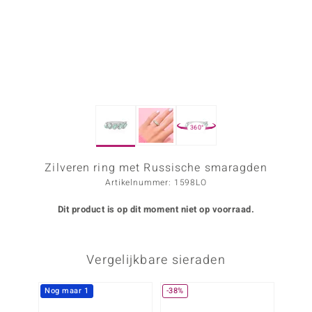
ana
Prince Designs
o
360°
Chic
d in Berlin
Zilveren ring met Russische smaragden
Artikelnummer: 1598LO
insell
Dit product is op dit moment niet op voorraad.
n Vogue
e in Italy
Vergelijkbare sieraden
o Paraíso
Nog maar 1
-38%
-33%
izen