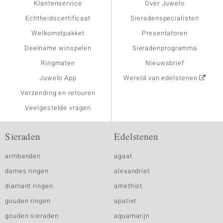
Klantenservice
Over Juwelo
Echtheidscertificaat
Sieradenspecialisten
Welkomstpakket
Presentatoren
Deelname winspelen
Sieradenprogramma
Ringmaten
Nieuwsbrief
Juwelo App
Wereld van edelstenen
Verzending en retouren
Veelgestelde vragen
Sieraden
Edelstenen
armbanden
agaat
dames ringen
alexandriet
diamant ringen
amethist
gouden ringen
apatiet
gouden sieraden
aquamarijn