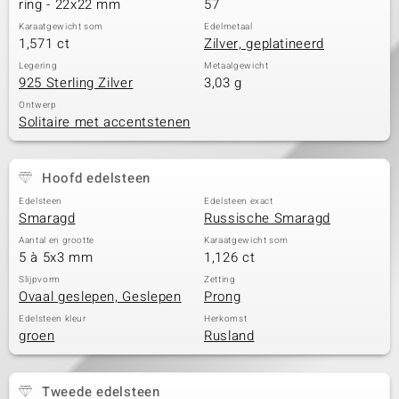
ring - 22x22 mm
57
Karaatgewicht som
Edelmetaal
1,571 ct
Zilver, geplatineerd
Legering
Metaalgewicht
925 Sterling Zilver
3,03 g
Ontwerp
Solitaire met accentstenen
Hoofd edelsteen
Edelsteen
Edelsteen exact
Smaragd
Russische Smaragd
Aantal en grootte
Karaatgewicht som
5 à 5x3 mm
1,126 ct
Slijpvorm
Zetting
Ovaal geslepen, Geslepen
Prong
Edelsteen kleur
Herkomst
groen
Rusland
Tweede edelsteen