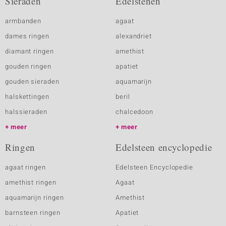
Sieraden
Edelstenen
armbanden
agaat
dames ringen
alexandriet
diamant ringen
amethist
gouden ringen
apatiet
gouden sieraden
aquamarijn
halskettingen
beril
halssieraden
chalcedoon
meer
meer
Ringen
Edelsteen encyclopedie
agaat ringen
Edelsteen Encyclopedie
amethist ringen
Agaat
aquamarijn ringen
Amethist
barnsteen ringen
Apatiet