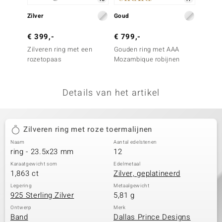
remonti
Zilver
Goud
Zilver
remonti
€ 399,-
€ 799,-
€ 99,
Zilveren ring met een
Gouden ring met AAA
Zilvere
uwelo
rozetopaas
Mozambique robijnen
Brazil
toerma
 Gems
Details van het artikel
NO Collection
va
Zilveren ring met roze toermalijnen
Naam
Aantal edelstenen
ring - 23.5x23 mm
12
Karaatgewicht som
Edelmetaal
1,863 ct
Zilver, geplatineerd
Legering
Metaalgewicht
925 Sterling Zilver
5,81 g
Minerale
Ontwerp
Merk
Band
Dallas Prince Designs