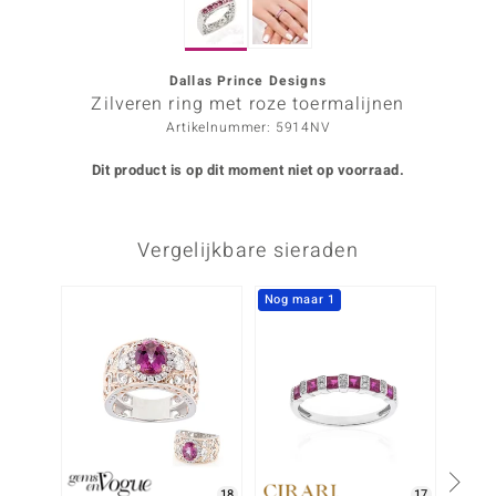
ana
Dallas Prince Designs
Zilveren ring met roze toermalijnen
Prince Designs
Artikelnummer: 5914NV
o
Dit product is op dit moment niet op voorraad.
Chic
Vergelijkbare sieraden
d in Berlin
insell
Nog maar 1
NIEU
n Vogue
e in Italy
o Paraíso
izen
18
17