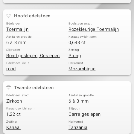
Hoofd edelsteen
Edelsteen
Edelsteen exact
Toermalijn
Rozekleurige Toermalijn
Aantal en grootte
Karaatgewicht som
6 à 3 mm
0,643 ct
Slijpvorm
Zetting
Rond geslepen, Geslepen
Prong
Edelsteen kleur
Herkomst
rood
Mozambique
Tweede edelsteen
Edelsteen exact
Aantal en grootte
Zirkoon
6 à 3 mm
Karaatgewicht som
Slijpvorm
1,22 ct
Carre geslepen
Zetting
Herkomst
Kanaal
Tanzania