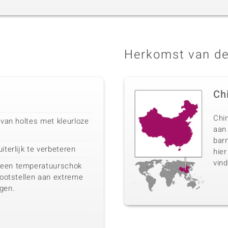
Herkomst van de
Ch
Chin
 van holtes met kleurloze
aan
barn
iterlijk te verbeteren
hier
vind
 een temperatuurschok
blootstellen aan extreme
gen.