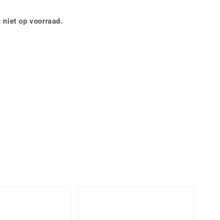
Rhodoliet
Sieraden in varianten
is
Toermalijn
Ringmaten
 niet op voorraad.
360° interactief
Geel
muis bewegen en van verschillende kanten bekijken.