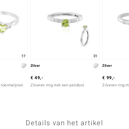
17
21
Zilver
Zilver
€ 49,-
€ 99,-
 toermalijnen
Zilveren ring met een peridoot
Zilveren ring 
Details van het artikel