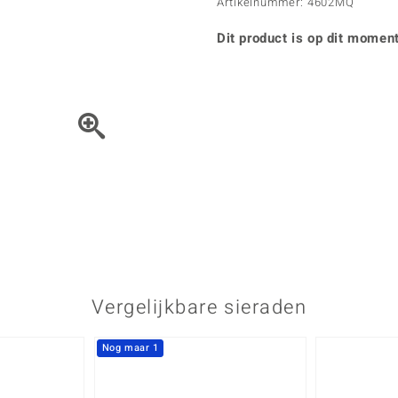
Parel
Kwarts
Artikelnummer: 4602MQ
♦ Zilveren ringen
Vitale Minerale
Topaas
Turkoo
♦ Zilveren oorbellen
Dit product is op dit moment
♦ Zilveren hangers
♦ Zilveren armbanden
♦ Zilveren kettingen
Blauw
Groen
Het sieraad kunt u met de 
Platina sieraden
Vergelijkbare sieraden
Nog maar 1