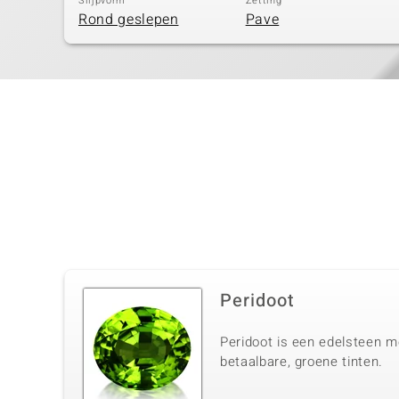
Slijpvorm
Zetting
Rond geslepen
Pave
Peridoot
Peridoot is een edelsteen me
betaalbare, groene tinten.