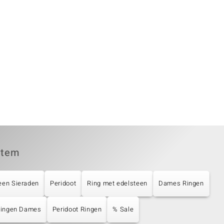
item
een Sieraden
Peridoot
Ring met edelsteen
Dames Ringen
 Ringen Dames
Peridoot Ringen
% Sale