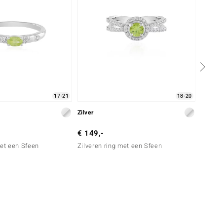
17-21
18-20
Zilver
Zilver
€ 149,-
€ 129
met een Sfeen
Zilveren ring met een Sfeen
Zilver