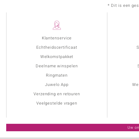
* Dit is een ge
Klantenservice
Echtheidscertificaat
S
Welkomstpakket
Deelname winspelen
Ringmaten
Juwelo App
Wer
Verzending en retouren
Veelgestelde vragen
Uw on