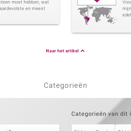
steen moet hebben, wat
Voo
waardevolste en meest
mij
.
edel
Naar het artikel
Categorieën
Categorieën van dit 