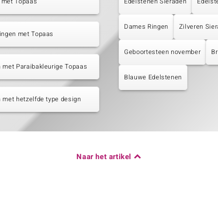
 met Topaas
Edelstenen Sieraden
Edelst
Dames Ringen
Zilveren Sie
tingen met Topaas
Geboortesteen november
Br
 met Paraibakleurige Topaas
Blauwe Edelstenen
 met hetzelfde type design
Naar het artikel