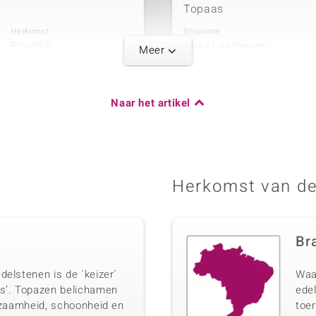
Topaas
Herkomst
Slijpvorm
Brazilië
Ovaal geslepen
Meer
Vijfde edelstee
Naar het artikel
Karaatgewicht som
Edelsteen exact
0,282 ct
Zirkoon
Herkomst
Slijpvorm
Tanzania
Rond geslepen
Herkomst van de
Bra
Karaatgewicht som
delstenen is de ´keizer´
Waa
0,613 ct
as’. Topazen belichamen
edel
Herkomst
ldzaamheid, schoonheid en
toer
Tanzania