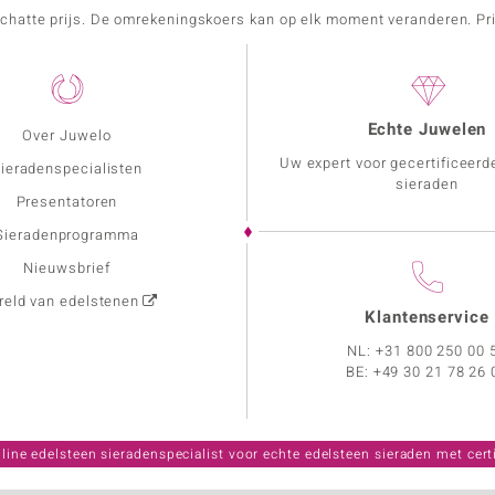
schatte prijs. De omrekeningskoers kan op elk moment veranderen. Pri
Echte Juwelen
Over Juwelo
Uw expert voor gecertificeerd
ieradenspecialisten
sieraden
Presentatoren
Sieradenprogramma
Nieuwsbrief
eld van edelstenen
Klantenservice
NL:
+31 800 250 00 
BE:
+49 30 21 78 26 
line edelsteen sieradenspecialist voor echte edelsteen sieraden met certi