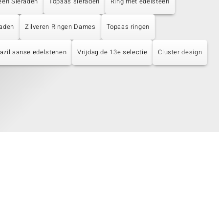
een Sieraden
Topaas sieraden
Ring met edelsteen
raden
Zilveren Ringen Dames
Topaas ringen
aziliaanse edelstenen
Vrijdag de 13e selectie
Cluster design