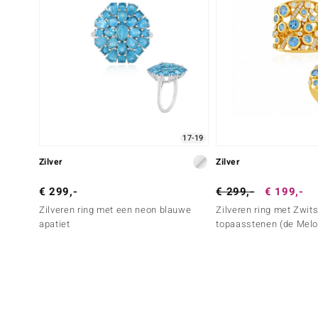
17-19
Zilver
Zilver
€ 299,-
€ 299,-
€ 199,-
Zilveren ring met een neon blauwe
Zilveren ring met Zwit
apatiet
topaasstenen (de Mel