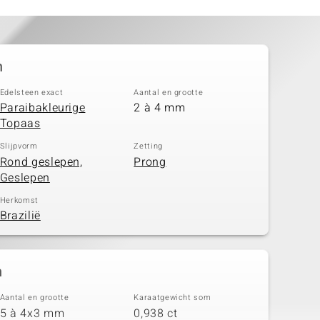
n
Edelsteen exact
Aantal en grootte
Paraibakleurige
2 à 4 mm
Topaas
Slijpvorm
Zetting
Rond geslepen,
Prong
Geslepen
Herkomst
Brazilië
n
Aantal en grootte
Karaatgewicht som
5 à 4x3 mm
0,938 ct