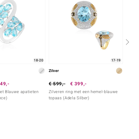
18-20
17-19
Zilver
Zilver
49,-
€ 599,-
€ 399,-
€ 149
met Blauwe apatieten
Zilveren ring met een hemel-blauwe
Zilver
nce)
topaas (Adela Silber)
Turkoo