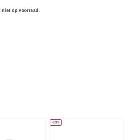
Rhodoliet
Sieraden in varianten
is
Toermalijn
 niet op voorraad.
Ringmaten
Geel
-33%
-13%