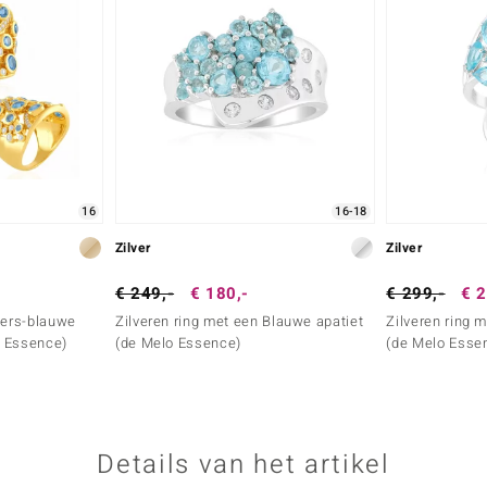
16
16-18
Zilver
Zilver
€ 249,-
€ 180,-
€ 299,-
€ 2
sers-blauwe
Zilveren ring met een Blauwe apatiet
Zilveren ring 
o Essence)
(de Melo Essence)
(de Melo Esse
Details van het artikel