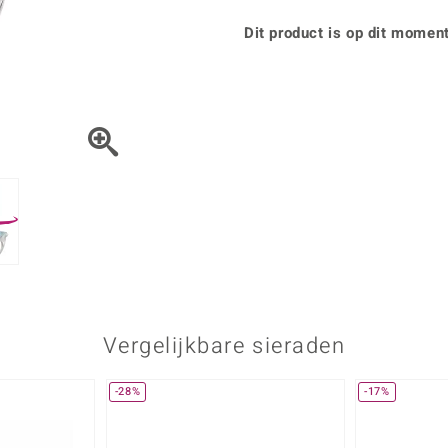
Parel
Kwarts
♦ Zilveren ringen
Vitale Minerale
Topaas
Turkoo
Dit product is op dit moment
♦ Zilveren oorbellen
♦ Zilveren hangers
♦ Zilveren armbanden
♦ Zilveren kettingen
Blauw
Groen
Platina sieraden
Vergelijkbare sieraden
-28%
-17%