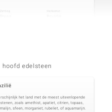
Zetting
Herkomst
Prong
Brazilië
n
Aantal en grootte
Karaatgewicht som
2 à 2 mm
0,09 ct
Zetting
Herkomst
Prong
Tanzania
 hoofd edelsteen
zilië
rschijnlijk het land met de meest uiteenlopende
stenen, zoals amethist, apatiet, citrien, topaas,
malijn, sfeen, morganiet, rubeliet, of aquamarijn.