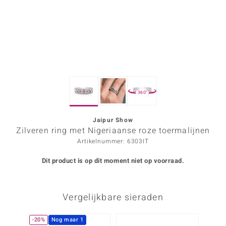
ana
Prince Designs
o
360°
Chic
d in Berlin
Jaipur Show
Zilveren ring met Nigeriaanse roze toermalijnen
insell
Artikelnummer: 6303IT
n Vogue
Dit product is op dit moment niet op voorraad.
e in Italy
Vergelijkbare sieraden
o Paraíso
izen
-20%
Nog maar 1
-13%