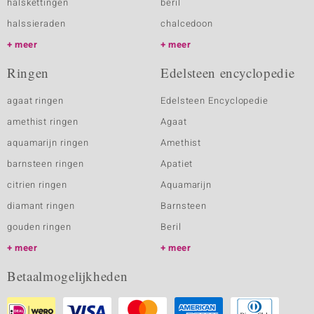
halskettingen
beril
halssieraden
chalcedoon
meer
meer
Ringen
Edelsteen encyclopedie
agaat ringen
Edelsteen Encyclopedie
amethist ringen
Agaat
aquamarijn ringen
Amethist
barnsteen ringen
Apatiet
citrien ringen
Aquamarijn
diamant ringen
Barnsteen
gouden ringen
Beril
meer
meer
Betaalmogelijkheden