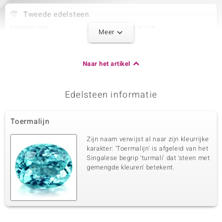
Tweede edelsteen
Edelsteen exact
Aantal en grootte
Meer
Nigeriaanse roze toermalijn
4 à 2,5 mm
Karaatgewicht som
Slijpvorm
0,25 ct
Rond geslepen
Naar het artikel
Zetting
Herkomst
Bezel
Nigeria
Edelsteen informatie
Derde edelsteen
Toermalijn
Edelsteen exact
Aantal en grootte
Zirkoon
52 à 1,2 mm
Zijn naam verwijst al naar zijn kleurrijke
Karaatgewicht som
Slijpvorm
karakter: 'Toermalijn' is afgeleid van het
0,692 ct
Rond geslepen
Singalese begrip 'turmali' dat 'steen met
gemengde kleuren' betekent.
Zetting
Herkomst
Pave
Cambodja