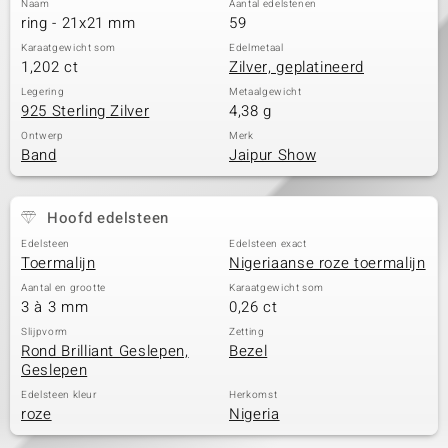
Naam
Aantal edelstenen
ring - 21x21 mm
59
Karaatgewicht som
Edelmetaal
1,202 ct
Zilver, geplatineerd
Legering
Metaalgewicht
925 Sterling Zilver
4,38 g
Ontwerp
Merk
Band
Jaipur Show
Hoofd edelsteen
Edelsteen
Edelsteen exact
Toermalijn
Nigeriaanse roze toermalijn
Aantal en grootte
Karaatgewicht som
3 à 3 mm
0,26 ct
Slijpvorm
Zetting
Rond Brilliant Geslepen,
Bezel
Geslepen
Edelsteen kleur
Herkomst
roze
Nigeria