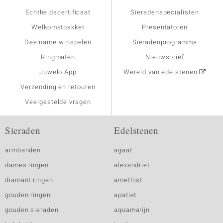
Echtheidscertificaat
Sieradenspecialisten
Welkomstpakket
Presentatoren
Deelname winspelen
Sieradenprogramma
Ringmaten
Nieuwsbrief
Juwelo App
Wereld van edelstenen
Verzending en retouren
Veelgestelde vragen
Sieraden
Edelstenen
armbanden
agaat
dames ringen
alexandriet
diamant ringen
amethist
gouden ringen
apatiet
gouden sieraden
aquamarijn