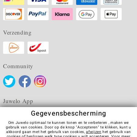
Verzending
Community
Juwelo App
Gegevensbescherming
Om Juwelo optimaal te kunnen tonen en te verbeteren , maken we
gebruik van cookies. Door op de knop "Accepteren" te klikken, kunt u
akkoord gaan met het gebruik van cookies,
afwijzen
het gebruik van
Algemene verkoopvoorwaarden
Privacybeleid
Cookies
cookies of beslissen welk type cookies u wilt accepteren. Voor meer