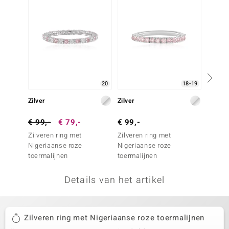
remonti
remonti
uwelo
 Gems
20
18-19
NO Collection
Zilver
Zilver
Zilver
va
€ 99,-
€ 79,-
€ 99,-
€ 149
Zilveren ring met
Zilveren ring met
Zilvere
Nigeriaanse roze
Nigeriaanse roze
regen
toermalijnen
toermalijnen
Details van het artikel
Minerale
Zilveren ring met Nigeriaanse roze toermalijnen