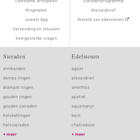
Deelname winspelen
Sieradenprogramma
Ringmaten
Nieuwsbrief
Juwelo App
Wereld van edelstenen
Verzending en retouren
Veelgestelde vragen
Sieraden
Edelstenen
armbanden
agaat
dames ringen
alexandriet
diamant ringen
amethist
gouden ringen
apatiet
gouden sieraden
aquamarijn
halskettingen
beril
halssieraden
chalcedoon
meer
meer