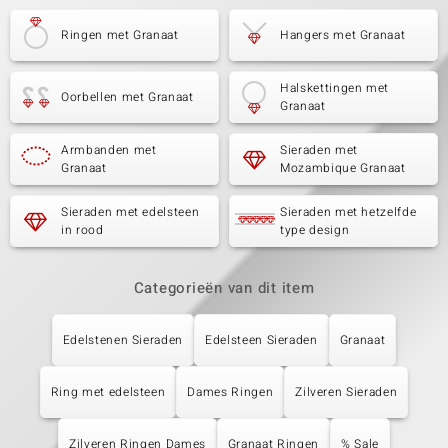
Ringen met Granaat
Hangers met Granaat
Halskettingen met
Oorbellen met Granaat
Granaat
Armbanden met
Sieraden met
Granaat
Mozambique Granaat
Sieraden met edelsteen
Sieraden met hetzelfde
in rood
type design
Categorieën van dit item
Edelstenen Sieraden
Edelsteen Sieraden
Granaat
Ring met edelsteen
Dames Ringen
Zilveren Sieraden
Zilveren Ringen Dames
Granaat Ringen
% Sale