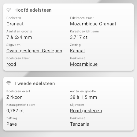
Hoofd edelsteen
Edelsteen
Edelsteen exact
Granaat
Mozambique Granaat
Aantal en grootte
Karaatgewicht som
7 à 6x4 mm
3,717 ct
Slijpvorm
Zetting
Ovaal geslepen, Geslepen
Kanaal
Edelsteen kleur
Herkomst
rood
Mozambique
Tweede edelsteen
Edelsteen exact
Aantal en grootte
Zirkoon
38 à 1,5 mm
Karaatgewicht som
Slijpvorm
0,787 ct
Rond geslepen
Zetting
Herkomst
Pave
Tanzania