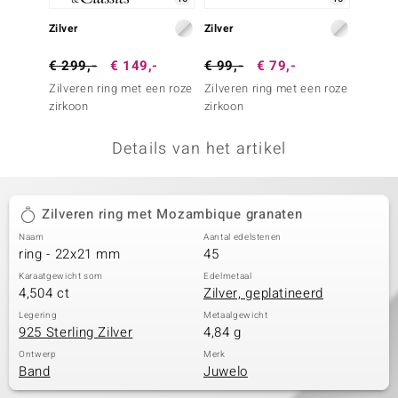
remonti
Zilver
Zilver
Zilver
remonti
€ 299,-
€ 149,-
€ 99,-
€ 79,-
€ 149
Zilveren ring met een roze
Zilveren ring met een roze
Zilver
uwelo
zirkoon
zirkoon
 Gems
Details van het artikel
NO Collection
va
Zilveren ring met Mozambique granaten
Naam
Aantal edelstenen
ring - 22x21 mm
45
Karaatgewicht som
Edelmetaal
4,504 ct
Zilver, geplatineerd
Legering
Metaalgewicht
925 Sterling Zilver
4,84 g
Minerale
Ontwerp
Merk
Band
Juwelo