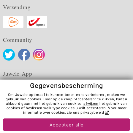
Verzending
Community
Juwelo App
Gegevensbescherming
Om Juwelo optimaal te kunnen tonen en te verbeteren , maken we
gebruik van cookies. Door op de knop "Accepteren" te klikken, kunt u
akkoord gaan met het gebruik van cookies,
afwijzen
het gebruik van
Algemene verkoopvoorwaarden
Privacybeleid
Cookies
cookies of beslissen welk type cookies u wilt accepteren. Voor meer
Colofon
Contact
Contract herroepen
informatie over cookies, zie ons
privacybeleid
.
Visit our stores in other countries:
Accepteer alle