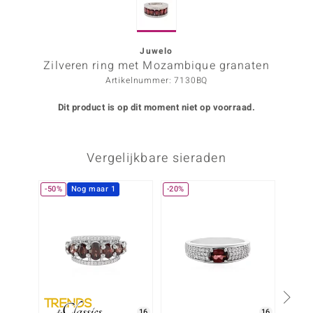
ana
Juwelo
Zilveren ring met Mozambique granaten
Prince Designs
Artikelnummer: 7130BQ
o
Dit product is op dit moment niet op voorraad.
Chic
Vergelijkbare sieraden
d in Berlin
insell
-50%
Nog maar 1
-20%
n Vogue
e in Italy
o Paraíso
izen
16
16