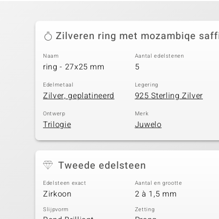
Zilveren ring met mozambiqe saff
Naam
Aantal edelstenen
ring - 27x25 mm
5
Edelmetaal
Legering
Zilver, geplatineerd
925 Sterling Zilver
Ontwerp
Merk
Trilogie
Juwelo
Tweede edelsteen
Edelsteen exact
Aantal en grootte
Zirkoon
2 à 1,5 mm
Slijpvorm
Zetting