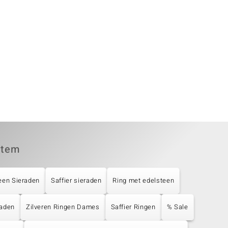
item
een Sieraden
Saffier sieraden
Ring met edelsteen
raden
Zilveren Ringen Dames
Saffier Ringen
% Sale