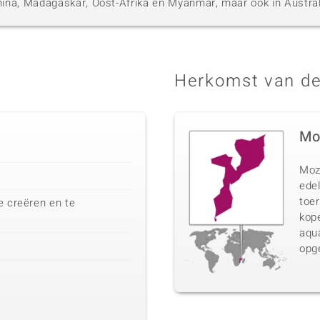
 China, Madagaskar, Oost-Afrika en Myanmar, maar ook in Austral
Herkomst van de
Mo
Moz
ede
toer
e creëren en te
kope
aqu
opg