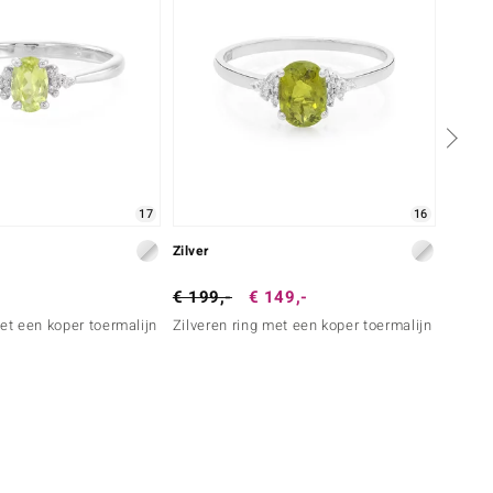
17
16
Zilver
Zilver
€ 199,-
€ 149,-
€ 149
met een koper toermalijn
Zilveren ring met een koper toermalijn
Zilver