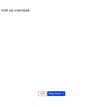
Rhodoliet
Sieraden in varianten
is
Toermalijn
Ringmaten
 niet op voorraad.
360° interactief
Geel
muis bewegen en van verschillende kanten bekijken.
-25%
Nog maar 1