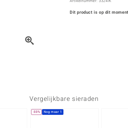
Parel
Kwarts
Artikelnummer: 3324IK
♦ Zilveren ringen
Vitale Minerale
Topaas
Turkoo
♦ Zilveren oorbellen
Dit product is op dit moment
♦ Zilveren hangers
♦ Zilveren armbanden
♦ Zilveren kettingen
Blauw
Groen
Het sieraad kunt u met de 
Platina sieraden
Vergelijkbare sieraden
-33%
Nog maar 1