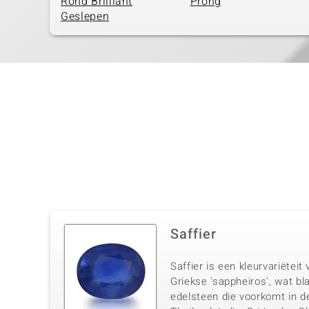
Rond Brilliant
Prong
Geslepen
Saffier
Saffier is een kleurvariëtei
Griekse 'sappheiros', wat bl
edelsteen die voorkomt in d