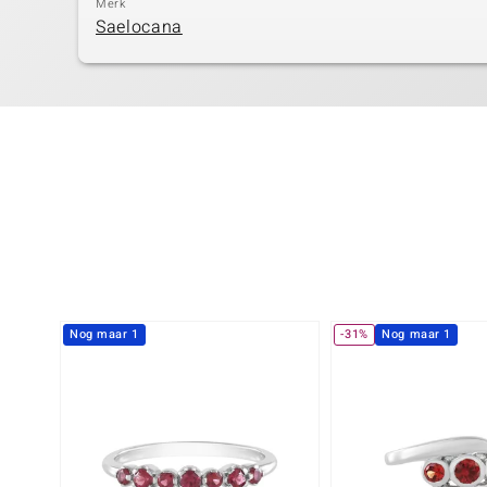
Merk
Saelocana
Nog maar 1
-31%
Nog maar 1