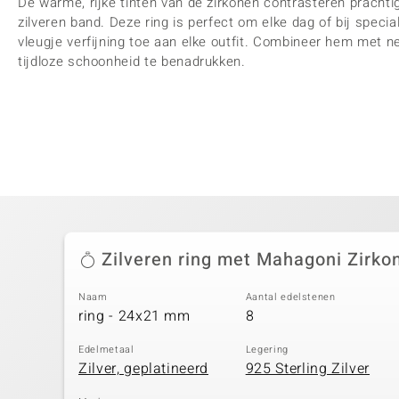
De warme, rijke tinten van de zirkonen contrasteren prachtig
zilveren band. Deze ring is perfect om elke dag of bij spec
vleugje verfijning toe aan elke outfit. Combineer hem met ne
tijdloze schoonheid te benadrukken.
Zilveren ring met Mahagoni Zirko
Naam
Aantal edelstenen
ring - 24x21 mm
8
Edelmetaal
Legering
Zilver, geplatineerd
925 Sterling Zilver