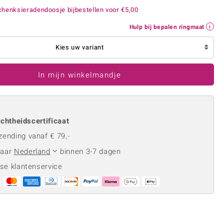
Rhodoliet
Sieraden in varianten
henksieradendoosje bijbestellen voor
€5,00
is
Toermalijn
Ringmaten
Hulp bij bepalen ringmaat
Kies uw variant
Geel
In mijn winkelmandje
chtheidscertificaat
zending vanaf € 79,-
naar
Nederland
binnen 3-7 dagen
se klantenservice