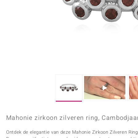
Onyx
Peridoot
Armbanden
Kralen sieraden
Custodana
Kunstreizen
Spinel
Tanzaniet
Accessoires
Bedels
Dagen
Mark Tremonti
Zirkoon
Sieradensets
Colliers
Edelstenen op kleur
Rood
Paars
Alle edelstenen
Mahonie zirkoon zilveren ring, Cambodjaa
Ontdek de elegantie van deze Mahonie Zirkoon Zilveren Ring