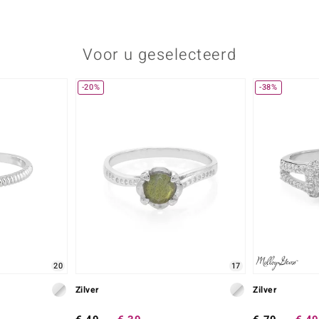
Voor u geselecteerd
-20%
-38%
20
17
Zilver
Zilver