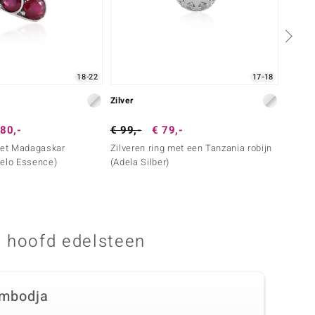
18-22
17-18
Zilver
Zilver
80,-
€ 99,-
€ 79,-
€ 149
met Madagaskar
Zilveren ring met een Tanzania robijn
Zilver
Melo Essence)
(Adela Silber)
 hoofd edelsteen
mbodja