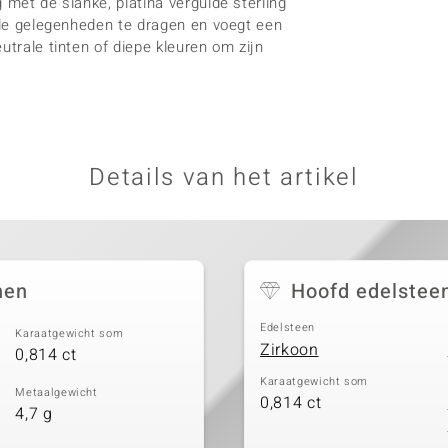
 met de slanke, platina vergulde sterling
iale gelegenheden te dragen en voegt een
utrale tinten of diepe kleuren om zijn
Details van het artikel
nen
Hoofd edelstee
Edelsteen
Karaatgewicht som
Zirkoon
0,814 ct
Karaatgewicht som
Metaalgewicht
0,814 ct
4,7 g