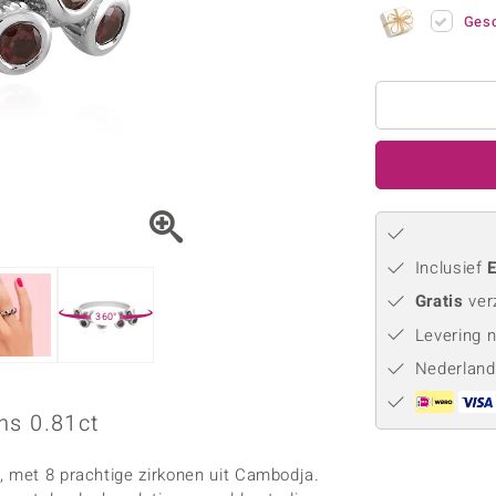
Parel
Kwarts
♦ Zilveren ringen
Vitale Minerale
Gesc
Topaas
Turkoo
♦ Zilveren oorbellen
♦ Zilveren hangers
♦ Zilveren armbanden
♦ Zilveren kettingen
Blauw
Groen
Platina sieraden
Inclusief
E
Gratis
ver
360°
Levering 
Nederland
ns 0.81ct
, met 8 prachtige zirkonen uit Cambodja.