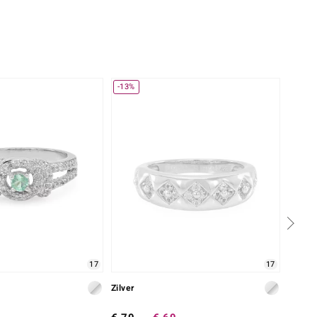
-13%
17
17
Zilver
Zilver