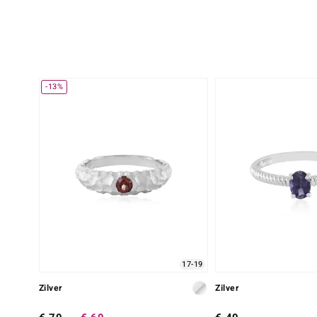
-13%
17-19
Zilver
Zilver