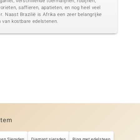
aniet, verschillende toermalijnen, robijnen,
orieten, saffieren, apatieten, en nog heel veel
. Naast Brazilië is Afrika een zeer belangrijke
n van kostbare edelstenen.
item
een Sieraden
Diamant sieraden
Ring met edelsteen