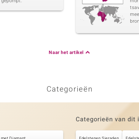
n gepompt.
morg
tsav
meer
bro
Naar het artikel
Categorieën
Categorieën van dit 
 met Diamant
Edelstenen Sieraden
Edelst