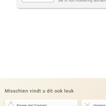
die in hun marketing worde
Misschien vindt u dit ook leuk
Ringen met Diamant
Hangers