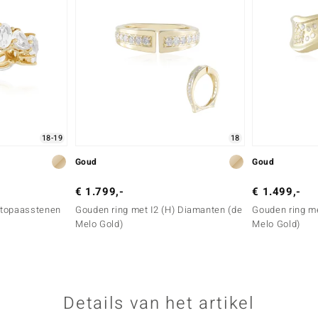
18-19
18
Goud
Goud
€ 1.799,-
€ 1.499,-
e topaasstenen
Gouden ring met I2 (H) Diamanten (de
Gouden ring me
Melo Gold)
Melo Gold)
Details van het artikel