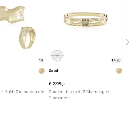
18
17-20
Goud
Goud
€ 399,-
€ 3.4
t I3 (H) Diamanten (de
Gouden ring met I2 Champagne
Gouden
Diamanten
(de Me