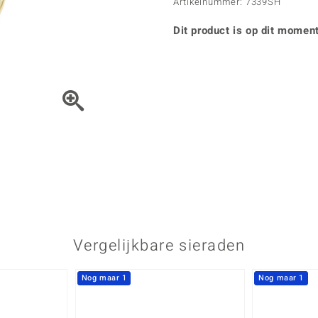
Parel
Kwarts
Artikelnummer: 7339SH
♦ Zilveren ringen
Vitale Minerale
Topaas
Turkoo
♦ Zilveren oorbellen
Dit product is op dit moment
♦ Zilveren hangers
♦ Zilveren armbanden
♦ Zilveren kettingen
Blauw
Groen
Het sieraad kunt u met de 
Platina sieraden
Vergelijkbare sieraden
Nog maar 1
Nog maar 1