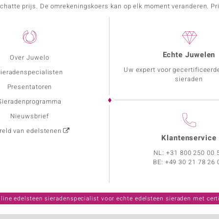
schatte prijs. De omrekeningskoers kan op elk moment veranderen. Pri
Echte Juwelen
Over Juwelo
Uw expert voor gecertificeerd
ieradenspecialisten
sieraden
Presentatoren
Sieradenprogramma
Nieuwsbrief
eld van edelstenen
Klantenservice
NL:
+31 800 250 00 
BE:
+49 30 21 78 26 
line edelsteen sieradenspecialist voor echte edelsteen sieraden met certi