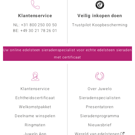
Klantenservice
Veilig inkopen doen
NL:
+31 800 250 00 50
Trustpilot Koopbescherming
BE:
+49 30 21 78 26 01
Uw online edelsteen sieradenspecialist voor echte edelsteen sieraden
met certificaat
Klantenservice
Over Juwelo
Echtheidscertificaat
Sieradenspecialisten
Welkomstpakket
Presentatoren
Deelname winspelen
Sieradenprogramma
Ringmaten
Nieuwsbrief
Juwelo App
Wereld van edelstenen