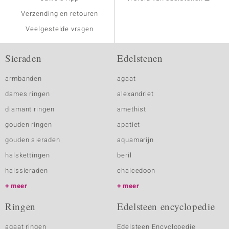
Verzending en retouren
Veelgestelde vragen
Sieraden
Edelstenen
armbanden
agaat
dames ringen
alexandriet
diamant ringen
amethist
gouden ringen
apatiet
gouden sieraden
aquamarijn
halskettingen
beril
halssieraden
chalcedoon
meer
meer
Ringen
Edelsteen encyclopedie
agaat ringen
Edelsteen Encyclopedie