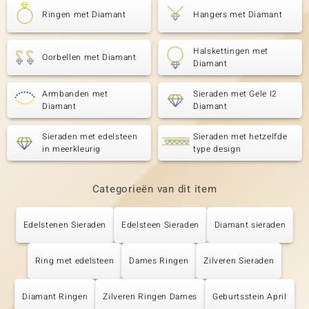
Ringen met Diamant
Hangers met Diamant
Halskettingen met
Oorbellen met Diamant
Diamant
Armbanden met
Sieraden met Gele I2
Diamant
Diamant
Sieraden met edelsteen
Sieraden met hetzelfde
in meerkleurig
type design
Categorieën van dit item
Edelstenen Sieraden
Edelsteen Sieraden
Diamant sieraden
Ring met edelsteen
Dames Ringen
Zilveren Sieraden
Diamant Ringen
Zilveren Ringen Dames
Geburtsstein April