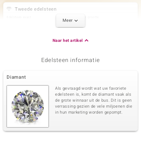
Tweede edelsteen
Edelsteen exact
Aantal en grootte
Meer
Blauwe I2 Diamant
3 à 1,5 mm
Karaatgewicht som
Slijpvorm
0,037 ct
Rond Brilliant Geslepen
Naar het artikel
Zetting
Herkomst
Bezel
Afrika
Edelsteen informatie
Derde edelsteen
Diamant
Edelsteen exact
Aantal en grootte
Groene I2 Diamant
2 à 1,5 mm
Als gevraagd wordt wat uw favoriete
Karaatgewicht som
Slijpvorm
edelsteen is, komt de diamant vaak als
0,024 ct
Rond Brilliant Geslepen
de grote winnaar uit de bus. Dit is geen
verrassing gezien de vele miljoenen die
Zetting
Herkomst
Bezel
in hun marketing worden gepompt.
Afrika
Vierde edelsteen
Edelsteen exact
Aantal en grootte