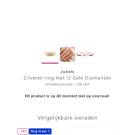
ana
Prince Designs
o
360°
Chic
d in Berlin
Juwelo
Zilveren ring met I2 Gele Diamanten
insell
Artikelnummer: 1561BY
n Vogue
Dit product is op dit moment niet op voorraad.
e in Italy
Vergelijkbare sieraden
o Paraíso
izen
-13%
Nog maar 1