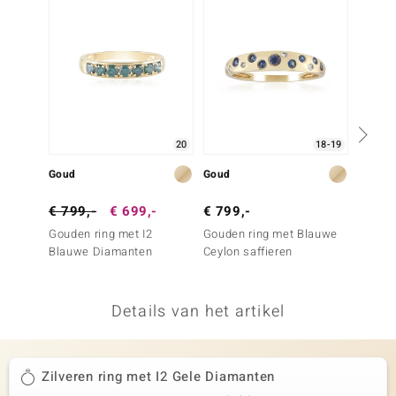
remonti
remonti
uwelo
 Gems
20
18-19
NO Collection
Goud
Goud
Goud
va
€ 799,-
€ 699,-
€ 799,-
€ 799
Gouden ring met I2
Gouden ring met Blauwe
Gouden
Blauwe Diamanten
Ceylon saffieren
Diama
Details van het artikel
Minerale
Zilveren ring met I2 Gele Diamanten