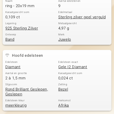
Naam
Aantal edelstenen
ring - 20x19 mm
9
Karaatgewicht som
Edelmetaal
0,109 ct
Sterling zilver geel verguld
Legering
Metaalgewicht
925 Sterling Zilver
4,97 g
Ontwerp
Merk
Band
Juwelo
Hoofd edelsteen
Edelsteen
Edelsteen exact
Diamant
Gele I2 Diamant
Aantal en grootte
Karaatgewicht som
2 à 1,5 mm
0,024 ct
Slijpvorm
Zetting
Rond Brilliant Geslepen,
Bezel
Geslepen
Edelsteen kleur
Herkomst
meerkleurig
Afrika