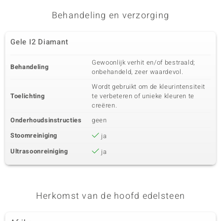
I2 Chocolade Diamant
2 à 1,5 mm
Behandeling en verzorging
Karaatgewicht som
Slijpvorm
0,024 ct
Rond Brilliant Geslepen
Gele I2 Diamant
Zetting
Herkomst
Bezel
Afrika
Gewoonlijk verhit en/of bestraald;
Behandeling
onbehandeld, zeer waardevol.
Wordt gebruikt om de kleurintensiteit
Toelichting
te verbeteren of unieke kleuren te
creëren.
Onderhoudsinstructies
geen
Stoomreiniging
ja
Ultrasoonreiniging
ja
Herkomst van de hoofd edelsteen