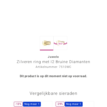
ana
Prince Designs
o
360°
Chic
d in Berlin
Juwelo
Zilveren ring met I2 Bruine Diamanten
insell
Artikelnummer: 7510WC
n Vogue
Dit product is op dit moment niet op voorraad.
e in Italy
Vergelijkbare sieraden
o Paraíso
izen
-13%
Nog maar 1
-29%
Nog maar 1