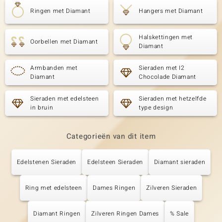
Ringen met Diamant
Hangers met Diamant
Halskettingen met
Oorbellen met Diamant
Diamant
Armbanden met
Sieraden met I2
Diamant
Chocolade Diamant
Sieraden met edelsteen
Sieraden met hetzelfde
in bruin
type design
Categorieën van dit item
Edelstenen Sieraden
Edelsteen Sieraden
Diamant sieraden
Ring met edelsteen
Dames Ringen
Zilveren Sieraden
Diamant Ringen
Zilveren Ringen Dames
% Sale