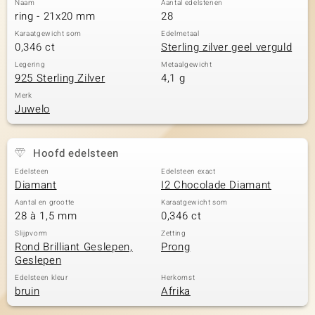
Naam
Aantal edelstenen
ring - 21x20 mm
28
Karaatgewicht som
Edelmetaal
0,346 ct
Sterling zilver geel verguld
Legering
Metaalgewicht
925 Sterling Zilver
4,1 g
Merk
Juwelo
Hoofd edelsteen
Edelsteen
Edelsteen exact
Diamant
I2 Chocolade Diamant
Aantal en grootte
Karaatgewicht som
28 à 1,5 mm
0,346 ct
Slijpvorm
Zetting
Rond Brilliant Geslepen,
Prong
Geslepen
Edelsteen kleur
Herkomst
bruin
Afrika