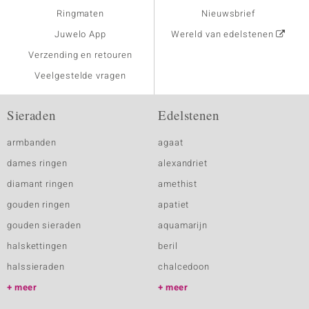
Ringmaten
Nieuwsbrief
Juwelo App
Wereld van edelstenen
Verzending en retouren
Veelgestelde vragen
Sieraden
Edelstenen
armbanden
agaat
dames ringen
alexandriet
diamant ringen
amethist
gouden ringen
apatiet
gouden sieraden
aquamarijn
halskettingen
beril
halssieraden
chalcedoon
meer
meer