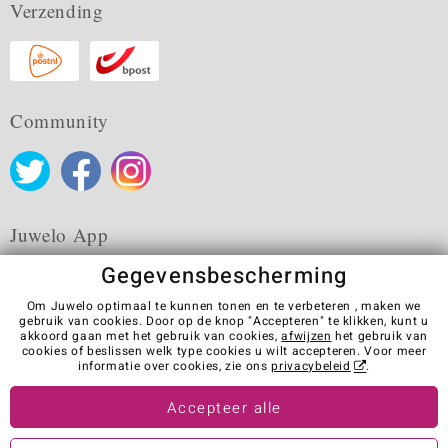
Verzending
Community
Juwelo App
Gegevensbescherming
Om Juwelo optimaal te kunnen tonen en te verbeteren , maken we
gebruik van cookies. Door op de knop "Accepteren" te klikken, kunt u
akkoord gaan met het gebruik van cookies,
afwijzen
het gebruik van
Algemene verkoopvoorwaarden
Privacybeleid
Cookies
cookies of beslissen welk type cookies u wilt accepteren. Voor meer
Colofon
Contact
Contract herroepen
informatie over cookies, zie ons
privacybeleid
.
Visit our stores in other countries:
Accepteer alle