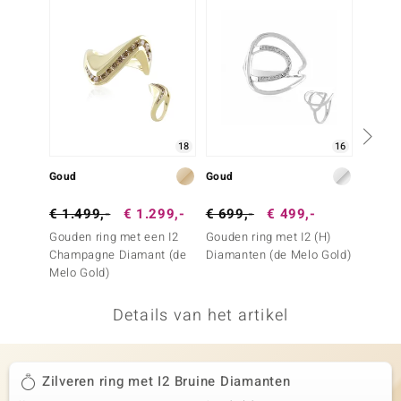
remonti
remonti
uwelo
 Gems
18
16
NO Collection
Goud
Goud
Goud
va
€ 1.499,-
€ 1.299,-
€ 699,-
€ 499,-
€ 999
Gouden ring met een I2
Gouden ring met I2 (H)
Gouden
Champagne Diamant (de
Diamanten (de Melo Gold)
Champ
Melo Gold)
(de Me
Details van het artikel
Minerale
Zilveren ring met I2 Bruine Diamanten