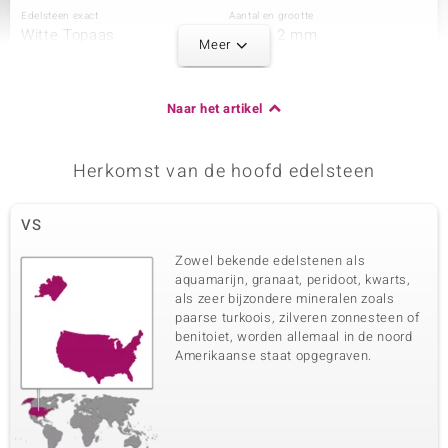
Edelsteen exact
Aantal en grootte
Witte Topaas
22 à 1,2 mm
Meer
Karaatgewicht som
Slijpvorm
0,197 ct
Rond Brilliant Geslepen
Zetting
Herkomst
Naar het artikel
Pave
Brazilië
Herkomst van de hoofd edelsteen
Derde edelsteen
Edelsteen exact
Aantal en grootte
VS
Witte Topaas
6 à 1 mm
Karaatgewicht som
Slijpvorm
Zowel bekende edelstenen als
0,033 ct
Rond Brilliant Geslepen
aquamarijn, granaat, peridoot, kwarts,
als zeer bijzondere mineralen zoals
Zetting
Herkomst
Pave
paarse turkoois, zilveren zonnesteen of
Brazilië
benitoiet, worden allemaal in de noord
Amerikaanse staat opgegraven.