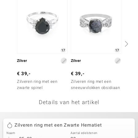
remonti
remonti
uwelo
 Gems
17
17
NO Collection
Zilver
Zilver
Zilver
va
€ 39,-
€ 39,-
€ 39,
Zilveren ring met een
Zilveren ring met een
Zilver
zwarte spinel
sneeuwvlokken obsidiaan
rookkw
Details van het artikel
Minerale
Zilveren ring met een Zwarte Hematiet
Naam
Aantal edelstenen