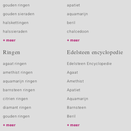
gouden ringen
apatiet
gouden sieraden
aquamarijn
halskettingen
beril
halssieraden
chalcedoon
meer
meer
Ringen
Edelsteen encyclopedie
agaat ringen
Edelsteen Encyclopedie
amethist ringen
Agaat
aquamarijn ringen
Amethist
barnsteen ringen
Apatiet
citrien ringen
Aquamarijn
diamant ringen
Barnsteen
gouden ringen
Beril
meer
meer