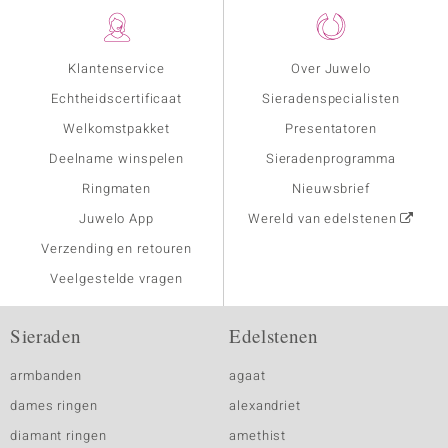
Klantenservice
Over Juwelo
Echtheidscertificaat
Sieradenspecialisten
Welkomstpakket
Presentatoren
Deelname winspelen
Sieradenprogramma
Ringmaten
Nieuwsbrief
Juwelo App
Wereld van edelstenen
Verzending en retouren
Veelgestelde vragen
Sieraden
Edelstenen
armbanden
agaat
dames ringen
alexandriet
diamant ringen
amethist