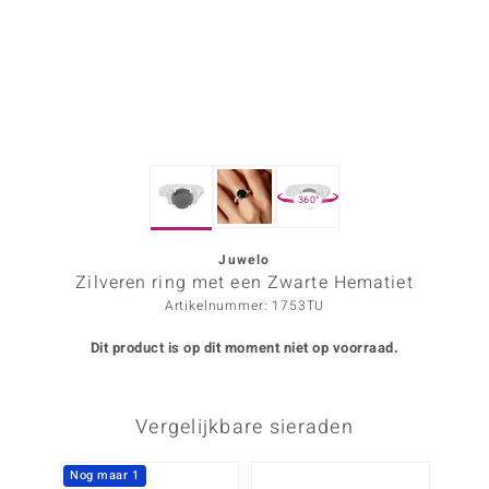
ana
Prince Designs
o
360°
Chic
d in Berlin
Juwelo
Zilveren ring met een Zwarte Hematiet
insell
Artikelnummer: 1753TU
n Vogue
Dit product is op dit moment niet op voorraad.
e in Italy
Vergelijkbare sieraden
o Paraíso
izen
Nog maar 1