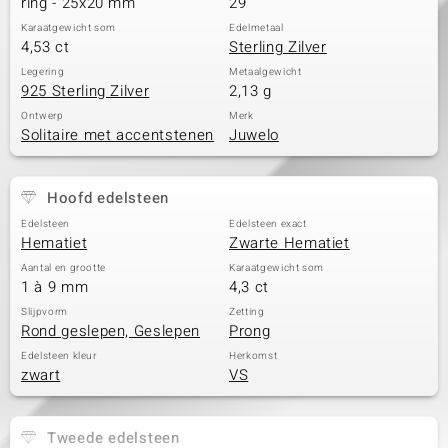
ring - 25x20 mm
29
Karaatgewicht som
Edelmetaal
4,53 ct
Sterling Zilver
Legering
Metaalgewicht
925 Sterling Zilver
2,13 g
Ontwerp
Merk
Solitaire met accentstenen
Juwelo
Hoofd edelsteen
Edelsteen
Edelsteen exact
Hematiet
Zwarte Hematiet
Aantal en grootte
Karaatgewicht som
1 à 9 mm
4,3 ct
Slijpvorm
Zetting
Rond geslepen, Geslepen
Prong
Edelsteen kleur
Herkomst
zwart
VS
Tweede edelsteen