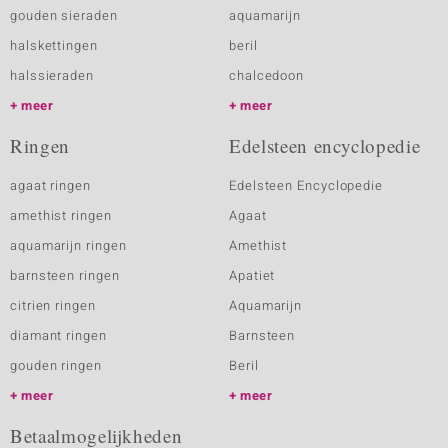
gouden sieraden
aquamarijn
halskettingen
beril
halssieraden
chalcedoon
meer
meer
Ringen
Edelsteen encyclopedie
agaat ringen
Edelsteen Encyclopedie
amethist ringen
Agaat
aquamarijn ringen
Amethist
barnsteen ringen
Apatiet
citrien ringen
Aquamarijn
diamant ringen
Barnsteen
gouden ringen
Beril
meer
meer
Betaalmogelijkheden