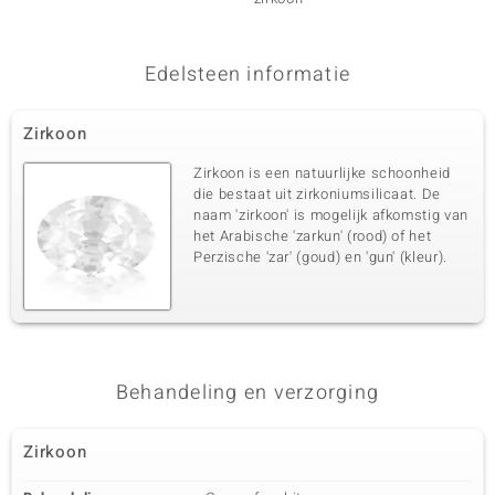
Zetting
Herkomst
Bezel
Cambodja
Edelsteen informatie
Vijfde edelsteen
Edelsteen exact
Aantal en grootte
Zirkoon
Zirkoon
4 à 2,3 mm
Karaatgewicht som
Slijpvorm
Zirkoon is een natuurlijke schoonheid
0,247 ct
Rond Brilliant Geslepen
die bestaat uit zirkoniumsilicaat. De
naam 'zirkoon' is mogelijk afkomstig van
Zetting
Herkomst
het Arabische 'zarkun' (rood) of het
Bezel
Cambodja
Perzische 'zar' (goud) en 'gun' (kleur).
Zesde edelsteen
Edelsteen exact
Aantal en grootte
Zirkoon
5 à versch. mm
Karaatgewicht som
Behandeling en verzorging
Slijpvorm
0,112 ct
Rond geslepen
Zetting
Herkomst
Zirkoon
Bezel
Cambodja