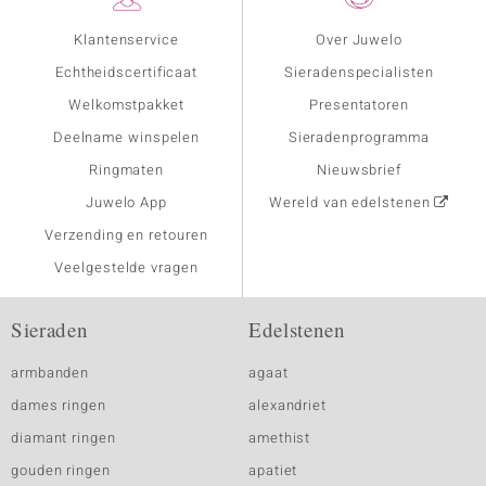
Klantenservice
Over Juwelo
Echtheidscertificaat
Sieradenspecialisten
Welkomstpakket
Presentatoren
Deelname winspelen
Sieradenprogramma
Ringmaten
Nieuwsbrief
Juwelo App
Wereld van edelstenen
Verzending en retouren
Veelgestelde vragen
Sieraden
Edelstenen
armbanden
agaat
dames ringen
alexandriet
diamant ringen
amethist
gouden ringen
apatiet