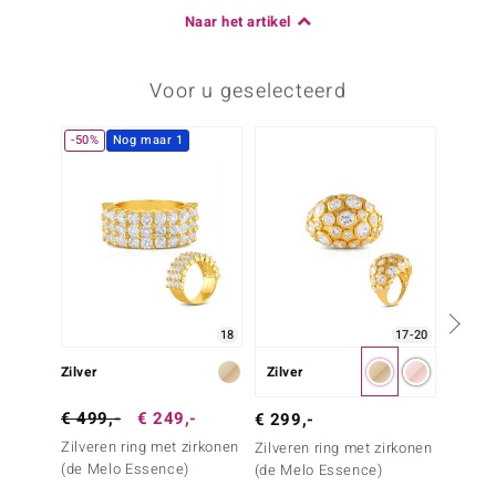
Naar het artikel
Voor u geselecteerd
-50%
Nog maar 1
18
17-20
Zilver
Zilver
Zilve
€ 499,-
€ 249,-
€ 299,-
€ 99,
Zilveren ring met zirkonen
Zilveren ring met zirkonen
Zilvere
(de Melo Essence)
(de Melo Essence)
(de Me