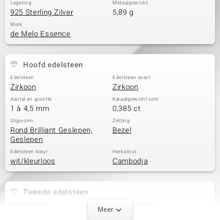
Legering
Metaalgewicht
925 Sterling Zilver
5,89 g
Merk
de Melo Essence
Hoofd edelsteen
Edelsteen
Edelsteen exact
Zirkoon
Zirkoon
Aantal en grootte
Karaatgewicht som
1 à 4,5 mm
0,385 ct
Slijpvorm
Zetting
Rond Brilliant Geslepen,
Bezel
Geslepen
Edelsteen kleur
Herkomst
wit/kleurloos
Cambodja
Tweede edelsteen
Edelsteen exact
Aantal en grootte
Meer
Zirkoon
1 à 4 mm