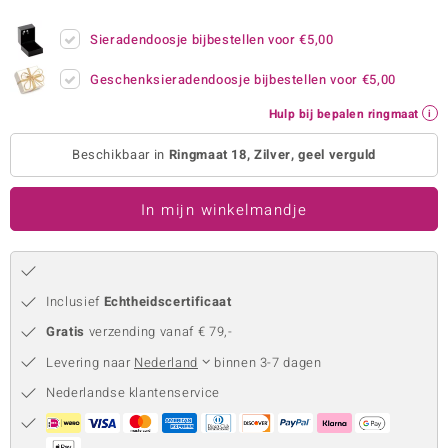
remonti
Sieradendoosje bijbestellen voor
€5,00
remonti
Geschenksieradendoosje bijbestellen voor
€5,00
uwelo
Hulp bij bepalen ringmaat
 Gems
Beschikbaar in
Ringmaat 18, Zilver, geel verguld
NO Collection
In mijn winkelmandje
va
Inclusief
Echtheidscertificaat
Gratis
verzending vanaf € 79,-
Levering naar
Nederland
binnen 3-7 dagen
Nederlandse klantenservice
Minerale