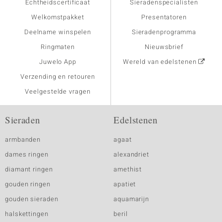
Echtheidscertificaat
Sieradenspecialisten
Welkomstpakket
Presentatoren
Deelname winspelen
Sieradenprogramma
Ringmaten
Nieuwsbrief
Juwelo App
Wereld van edelstenen
Verzending en retouren
Veelgestelde vragen
Sieraden
Edelstenen
armbanden
agaat
dames ringen
alexandriet
diamant ringen
amethist
gouden ringen
apatiet
gouden sieraden
aquamarijn
halskettingen
beril