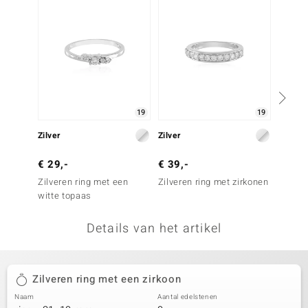
remonti
remonti
uwelo
 Gems
19
19
NO Collection
Zilver
Zilver
Zilver
va
€ 29,-
€ 39,-
€ 39,
Zilveren ring met een
Zilveren ring met zirkonen
Zilver
witte topaas
zirkoo
Details van het artikel
Minerale
Zilveren ring met een zirkoon
Naam
Aantal edelstenen