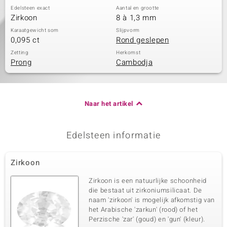
Edelsteen exact
Aantal en grootte
Zirkoon
8 à 1,3 mm
Karaatgewicht som
Slijpvorm
0,095 ct
Rond geslepen
Zetting
Herkomst
Prong
Cambodja
Naar het artikel
Edelsteen informatie
Zirkoon
Zirkoon is een natuurlijke schoonheid
die bestaat uit zirkoniumsilicaat. De
naam 'zirkoon' is mogelijk afkomstig van
het Arabische 'zarkun' (rood) of het
Perzische 'zar' (goud) en 'gun' (kleur).