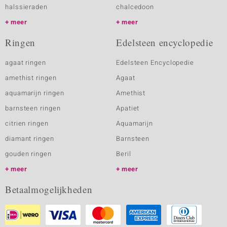
halssieraden
chalcedoon
meer
meer
Ringen
Edelsteen encyclopedie
agaat ringen
Edelsteen Encyclopedie
amethist ringen
Agaat
aquamarijn ringen
Amethist
barnsteen ringen
Apatiet
citrien ringen
Aquamarijn
diamant ringen
Barnsteen
gouden ringen
Beril
meer
meer
Betaalmogelijkheden