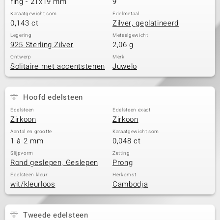
ring - 21x19 mm
9
Karaatgewicht som
Edelmetaal
0,143 ct
Zilver, geplatineerd
Legering
Metaalgewicht
925 Sterling Zilver
2,06 g
Ontwerp
Merk
Solitaire met accentstenen
Juwelo
Hoofd edelsteen
Edelsteen
Edelsteen exact
Zirkoon
Zirkoon
Aantal en grootte
Karaatgewicht som
1 à 2 mm
0,048 ct
Slijpvorm
Zetting
Rond geslepen, Geslepen
Prong
Edelsteen kleur
Herkomst
wit/kleurloos
Cambodja
Tweede edelsteen