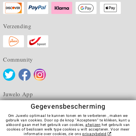
Verzending
Community
Juwelo App
Gegevensbescherming
Om Juwelo optimaal te kunnen tonen en te verbeteren , maken we
gebruik van cookies. Door op de knop "Accepteren" te klikken, kunt u
akkoord gaan met het gebruik van cookies,
afwijzen
het gebruik van
Algemene verkoopvoorwaarden
Privacybeleid
Cookies
cookies of beslissen welk type cookies u wilt accepteren. Voor meer
Colofon
Contact
Contract herroepen
informatie over cookies, zie ons
privacybeleid
.