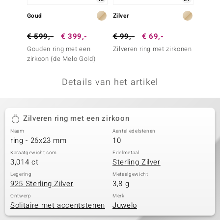
remonti
Goud
Zilver
Zilver
remonti
€ 599,-
€ 399,-
€ 99,-
€ 69,-
€ 79,
Gouden ring met een
Zilveren ring met zirkonen
Zilver
uwelo
zirkoon (de Melo Gold)
zirkoo
 Gems
Details van het artikel
NO Collection
va
Zilveren ring met een zirkoon
Naam
Aantal edelstenen
ring - 26x23 mm
10
Karaatgewicht som
Edelmetaal
3,014 ct
Sterling Zilver
Legering
Metaalgewicht
925 Sterling Zilver
3,8 g
Minerale
Ontwerp
Merk
Solitaire met accentstenen
Juwelo