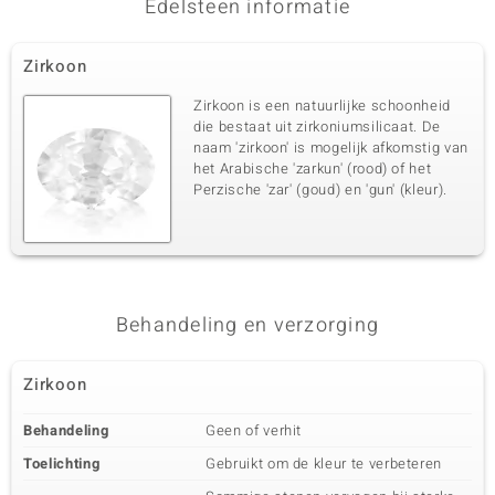
Edelsteen informatie
Derde edelsteen
Edelsteen exact
Aantal en grootte
Zirkoon
Zirkoon
8 à 1,8 mm
Karaatgewicht som
Slijpvorm
Zirkoon is een natuurlijke schoonheid
0,258 ct
Rond geslepen
die bestaat uit zirkoniumsilicaat. De
naam 'zirkoon' is mogelijk afkomstig van
Zetting
Herkomst
Prong
het Arabische 'zarkun' (rood) of het
Cambodja
Perzische 'zar' (goud) en 'gun' (kleur).
Behandeling en verzorging
Zirkoon
Behandeling
Geen of verhit
Toelichting
Gebruikt om de kleur te verbeteren