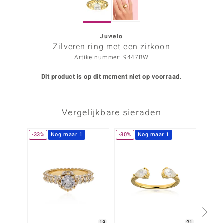
ana
Juwelo
Zilveren ring met een zirkoon
Prince Designs
Artikelnummer: 9447BW
o
Dit product is op dit moment niet op voorraad.
Chic
Vergelijkbare sieraden
d in Berlin
insell
-33%
Nog maar 1
-30%
Nog maar 1
-38%
n Vogue
e in Italy
o Paraíso
izen
18
21