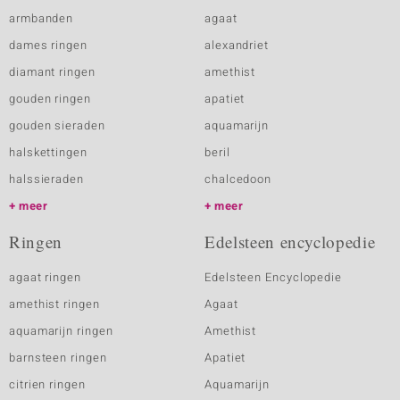
armbanden
agaat
dames ringen
alexandriet
diamant ringen
amethist
gouden ringen
apatiet
gouden sieraden
aquamarijn
halskettingen
beril
halssieraden
chalcedoon
meer
meer
Ringen
Edelsteen encyclopedie
agaat ringen
Edelsteen Encyclopedie
amethist ringen
Agaat
aquamarijn ringen
Amethist
barnsteen ringen
Apatiet
citrien ringen
Aquamarijn