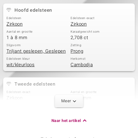
Hoofd edelsteen
Edelsteen
Edelsteen exact
Zirkoon
Zirkoon
Aantal en grootte
Karaatgewicht som
1 à 8 mm
2,708 ct
Slijpvorm
Zetting
Triljant geslepen, Geslepen
Prong
Edelsteen kleur
Herkomst
wit/kleurloos
Cambodja
Tweede edelsteen
Edelsteen exact
Aantal en grootte
Zirkoon
1 à 2 mm
Meer
Karaatgewicht som
Slijpvorm
0,048 ct
Rond geslepen
Zetting
Herkomst
Naar het artikel
Prong
Cambodja