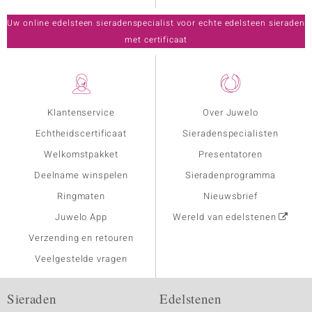
Uw online edelsteen sieradenspecialist voor echte edelsteen sieraden
met certificaat
Klantenservice
Over Juwelo
Echtheidscertificaat
Sieradenspecialisten
Welkomstpakket
Presentatoren
Deelname winspelen
Sieradenprogramma
Ringmaten
Nieuwsbrief
Juwelo App
Wereld van edelstenen
Verzending en retouren
Veelgestelde vragen
Sieraden
Edelstenen