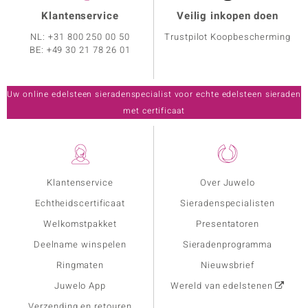
Klantenservice
Veilig inkopen doen
NL:
+31 800 250 00 50
Trustpilot Koopbescherming
BE:
+49 30 21 78 26 01
Uw online edelsteen sieradenspecialist voor echte edelsteen sieraden
met certificaat
Klantenservice
Over Juwelo
Echtheidscertificaat
Sieradenspecialisten
Welkomstpakket
Presentatoren
Deelname winspelen
Sieradenprogramma
Ringmaten
Nieuwsbrief
Juwelo App
Wereld van edelstenen
Verzending en retouren