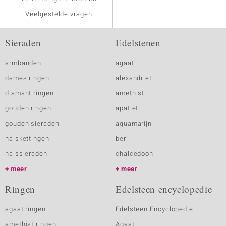
Veelgestelde vragen
Sieraden
Edelstenen
armbanden
agaat
dames ringen
alexandriet
diamant ringen
amethist
gouden ringen
apatiet
gouden sieraden
aquamarijn
halskettingen
beril
halssieraden
chalcedoon
meer
meer
Ringen
Edelsteen encyclopedie
agaat ringen
Edelsteen Encyclopedie
amethist ringen
Agaat