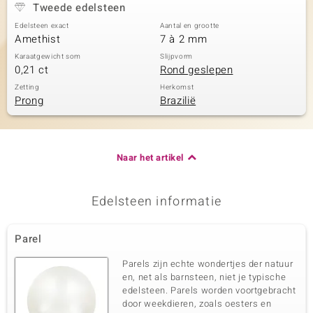
Tweede edelsteen
Edelsteen exact
Aantal en grootte
Amethist
7 à 2 mm
Karaatgewicht som
Slijpvorm
0,21 ct
Rond geslepen
Zetting
Herkomst
Prong
Brazilië
Naar het artikel
Edelsteen informatie
Parel
Parels zijn echte wondertjes der natuur
en, net als barnsteen, niet je typische
edelsteen. Parels worden voortgebracht
door weekdieren, zoals oesters en