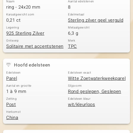
Naam
Aantal edelstenen
ring - 24x20 mm
8
Karaatgewicht som
Edelmetaal
0,21 ct
Sterling zilver geel verguld
Legering
Metaalgewicht
925 Sterling Zilver
6,3 g
Ontwerp
Merk
Solitaire met accentstenen
TPC
Hoofd edelsteen
Edelsteen
Edelsteen exact
Parel
Witte Zoetwaterkweekparel
Aantal en grootte
Slijpvorm
1 à 9 mm
Rond geslepen, Geslepen
Zetting
Edelsteen kleur
Post
wit/kleurloos
Herkomst
China