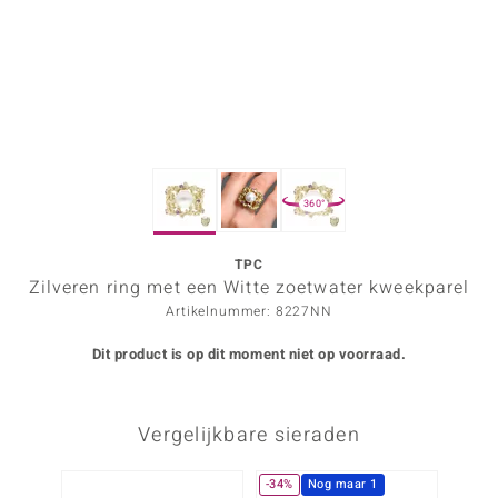
ana
Prince Designs
o
360°
Chic
d in Berlin
TPC
Zilveren ring met een Witte zoetwater kweekparel
insell
Artikelnummer: 8227NN
n Vogue
Dit product is op dit moment niet op voorraad.
e in Italy
Vergelijkbare sieraden
o Paraíso
izen
-34%
Nog maar 1
-34%