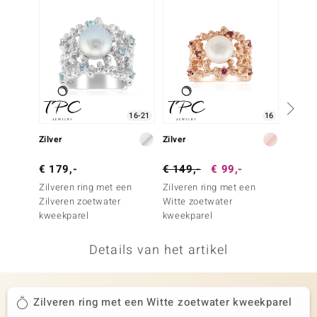
remonti
remonti
uwelo
 Gems
16-21
16
NO Collection
Zilver
Zilver
Zilver
va
€ 179,-
€ 149,-
€ 99,-
€ 149
Zilveren ring met een
Zilveren ring met een
Zilver
Zilveren zoetwater
Witte zoetwater
Witte 
kweekparel
kweekparel
kweekp
Details van het artikel
Minerale
Zilveren ring met een Witte zoetwater kweekparel