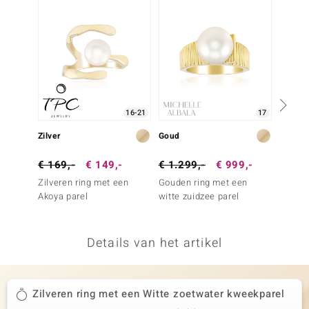
remonti
remonti
uwelo
 Gems
16-21
17
NO Collection
Zilver
Goud
Zilver
va
€ 169,-
€ 149,-
€ 1.299,-
€ 999,-
€ 79,
Zilveren ring met een
Gouden ring met een
Zilver
Akoya parel
witte zuidzee parel
perzikk
Details van het artikel
Minerale
Zilveren ring met een Witte zoetwater kweekparel