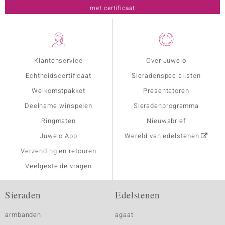
met certificaat
Klantenservice
Over Juwelo
Echtheidscertificaat
Sieradenspecialisten
Welkomstpakket
Presentatoren
Deelname winspelen
Sieradenprogramma
Ringmaten
Nieuwsbrief
Juwelo App
Wereld van edelstenen
Verzending en retouren
Veelgestelde vragen
Sieraden
Edelstenen
armbanden
agaat