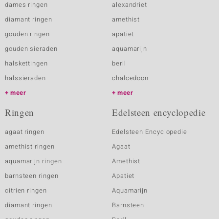
dames ringen
alexandriet
diamant ringen
amethist
gouden ringen
apatiet
gouden sieraden
aquamarijn
halskettingen
beril
halssieraden
chalcedoon
meer
meer
Ringen
Edelsteen encyclopedie
agaat ringen
Edelsteen Encyclopedie
amethist ringen
Agaat
aquamarijn ringen
Amethist
barnsteen ringen
Apatiet
citrien ringen
Aquamarijn
diamant ringen
Barnsteen