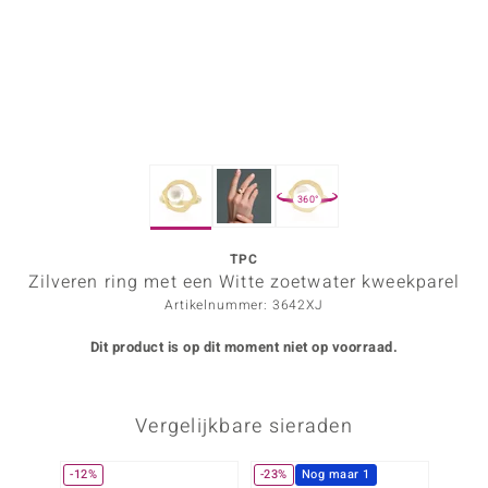
ana
Prince Designs
o
360°
Chic
d in Berlin
TPC
Zilveren ring met een Witte zoetwater kweekparel
insell
Artikelnummer: 3642XJ
n Vogue
Dit product is op dit moment niet op voorraad.
e in Italy
Vergelijkbare sieraden
o Paraíso
izen
-12%
-23%
Nog maar 1
-13%