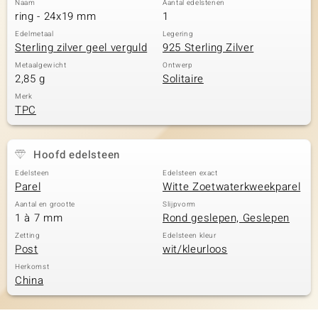
Naam
Aantal edelstenen
ring - 24x19 mm
1
Edelmetaal
Legering
Sterling zilver geel verguld
925 Sterling Zilver
Metaalgewicht
Ontwerp
2,85 g
Solitaire
Merk
TPC
Hoofd edelsteen
Edelsteen
Edelsteen exact
Parel
Witte Zoetwaterkweekparel
Aantal en grootte
Slijpvorm
1 à 7 mm
Rond geslepen, Geslepen
Zetting
Edelsteen kleur
Post
wit/kleurloos
Herkomst
China