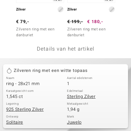
remonti
Zilver
Zilver
Zilver
remonti
€ 79,-
€ 199,-
€ 180,-
€ 49,
Zilveren ring met een
Zilveren ring met een
Zilver
uwelo
danburiet
danburiet
zirkoo
 Gems
Details van het artikel
NO Collection
va
Zilveren ring met een witte topaas
Naam
Aantal edelstenen
ring - 28x21 mm
1
Karaatgewicht som
Edelmetaal
1,545 ct
Sterling Zilver
Legering
Metaalgewicht
925 Sterling Zilver
1,94 g
Minerale
Ontwerp
Merk
Solitaire
Juwelo