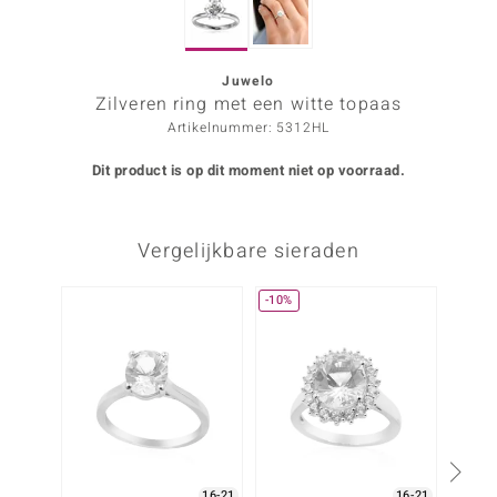
ana
Juwelo
Zilveren ring met een witte topaas
Prince Designs
Artikelnummer: 5312HL
o
Dit product is op dit moment niet op voorraad.
Chic
Vergelijkbare sieraden
d in Berlin
insell
-10%
n Vogue
e in Italy
o Paraíso
izen
16-21
16-21