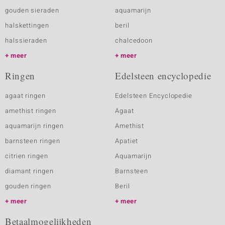
gouden sieraden
aquamarijn
halskettingen
beril
halssieraden
chalcedoon
meer
meer
Ringen
Edelsteen encyclopedie
agaat ringen
Edelsteen Encyclopedie
amethist ringen
Agaat
aquamarijn ringen
Amethist
barnsteen ringen
Apatiet
citrien ringen
Aquamarijn
diamant ringen
Barnsteen
gouden ringen
Beril
meer
meer
Betaalmogelijkheden