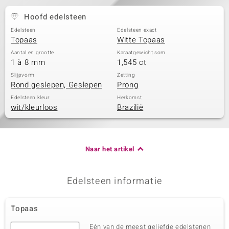
Hoofd edelsteen
Edelsteen
Edelsteen exact
Topaas
Witte Topaas
Aantal en grootte
Karaatgewicht som
1 à 8 mm
1,545 ct
Slijpvorm
Zetting
Rond geslepen, Geslepen
Prong
Edelsteen kleur
Herkomst
wit/kleurloos
Brazilië
Naar het artikel
Edelsteen informatie
Topaas
Eén van de meest geliefde edelstenen