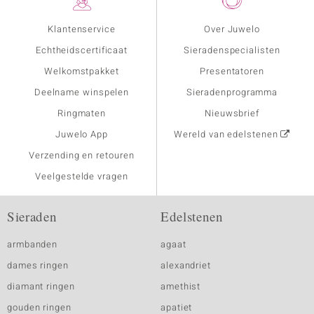
Klantenservice
Over Juwelo
Echtheidscertificaat
Sieradenspecialisten
Welkomstpakket
Presentatoren
Deelname winspelen
Sieradenprogramma
Ringmaten
Nieuwsbrief
Juwelo App
Wereld van edelstenen
Verzending en retouren
Veelgestelde vragen
Sieraden
Edelstenen
armbanden
agaat
dames ringen
alexandriet
diamant ringen
amethist
gouden ringen
apatiet