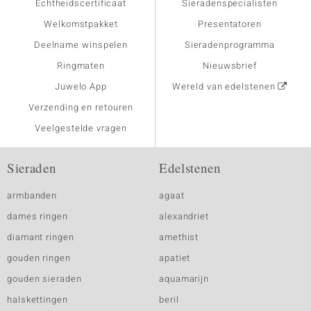
Echtheidscertificaat
Sieradenspecialisten
Welkomstpakket
Presentatoren
Deelname winspelen
Sieradenprogramma
Ringmaten
Nieuwsbrief
Juwelo App
Wereld van edelstenen
Verzending en retouren
Veelgestelde vragen
Sieraden
Edelstenen
armbanden
agaat
dames ringen
alexandriet
diamant ringen
amethist
gouden ringen
apatiet
gouden sieraden
aquamarijn
halskettingen
beril