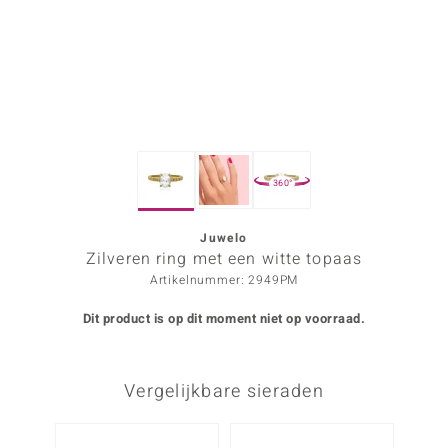
ana
Prince Designs
o
360°
Chic
d in Berlin
Juwelo
Zilveren ring met een witte topaas
insell
Artikelnummer: 2949PM
n Vogue
Dit product is op dit moment niet op voorraad.
e in Italy
Vergelijkbare sieraden
o Paraíso
izen
-30%