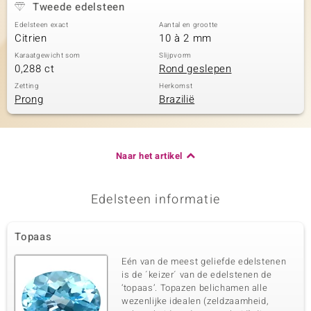
Tweede edelsteen
Edelsteen exact
Aantal en grootte
Citrien
10 à 2 mm
Karaatgewicht som
Slijpvorm
0,288 ct
Rond geslepen
Zetting
Herkomst
Prong
Brazilië
Naar het artikel
Edelsteen informatie
Topaas
Eén van de meest geliefde edelstenen
is de ´keizer´ van de edelstenen de
‘topaas’. Topazen belichamen alle
wezenlijke idealen (zeldzaamheid,