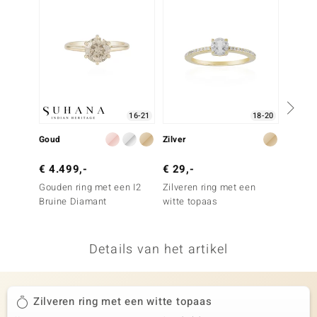
remonti
remonti
uwelo
 Gems
16-21
18-20
NO Collection
Goud
Zilver
Goud
va
€ 4.499,-
€ 29,-
€ 999
Gouden ring met een I2
Zilveren ring met een
Gouden
Bruine Diamant
witte topaas
Mexica
Details van het artikel
Minerale
Zilveren ring met een witte topaas