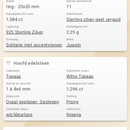
Naam
Aantal edelstenen
ring - 23x20 mm
11
Karaatgewicht som
Edelmetaal
1,584 ct
Sterling zilver geel verguld
Legering
Metaalgewicht
925 Sterling Zilver
2,25 g
Ontwerp
Merk
Solitaire met accentstenen
Juwelo
Hoofd edelsteen
Edelsteen
Edelsteen exact
Topaas
Witte Topaas
Aantal en grootte
Karaatgewicht som
1 à 8x6 mm
1,296 ct
Slijpvorm
Zetting
Ovaal geslepen, Geslepen
Prong
Edelsteen kleur
Herkomst
wit/kleurloos
Nigeria