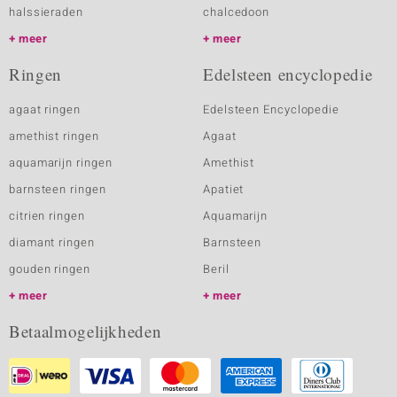
halssieraden
chalcedoon
meer
meer
Ringen
Edelsteen encyclopedie
agaat ringen
Edelsteen Encyclopedie
amethist ringen
Agaat
aquamarijn ringen
Amethist
barnsteen ringen
Apatiet
citrien ringen
Aquamarijn
diamant ringen
Barnsteen
gouden ringen
Beril
meer
meer
Betaalmogelijkheden