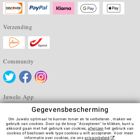
Verzending
Community
Juwelo App
Gegevensbescherming
Om Juwelo optimaal te kunnen tonen en te verbeteren , maken we
gebruik van cookies. Door op de knop "Accepteren" te klikken, kunt u
akkoord gaan met het gebruik van cookies,
afwijzen
het gebruik van
Algemene verkoopvoorwaarden
Privacybeleid
Cookies
cookies of beslissen welk type cookies u wilt accepteren. Voor meer
Colofon
Contact
Contract herroepen
informatie over cookies, zie ons
privacybeleid
.