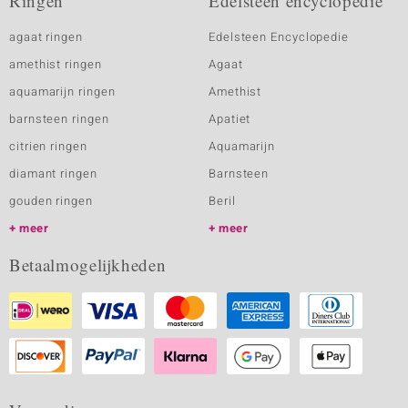
Ringen
Edelsteen encyclopedie
agaat ringen
Edelsteen Encyclopedie
amethist ringen
Agaat
aquamarijn ringen
Amethist
barnsteen ringen
Apatiet
citrien ringen
Aquamarijn
diamant ringen
Barnsteen
gouden ringen
Beril
meer
meer
Betaalmogelijkheden