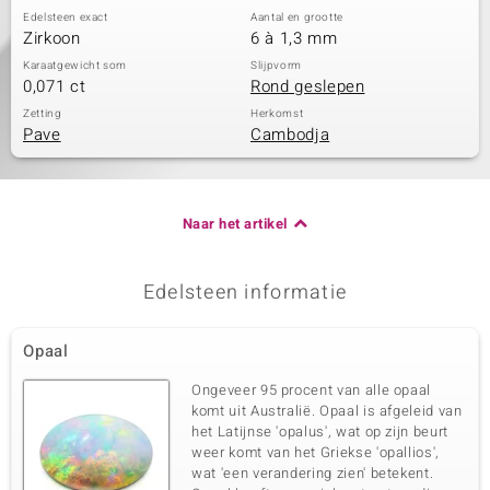
Edelsteen exact
Aantal en grootte
Zirkoon
6 à 1,3 mm
Karaatgewicht som
Slijpvorm
0,071 ct
Rond geslepen
Zetting
Herkomst
Pave
Cambodja
Naar het artikel
Edelsteen informatie
Opaal
Ongeveer 95 procent van alle opaal
komt uit Australië. Opaal is afgeleid van
het Latijnse 'opalus', wat op zijn beurt
weer komt van het Griekse 'opallios',
wat 'een verandering zien' betekent.