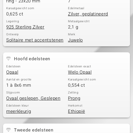
ring - 23x20 mm
7
Karaatgewicht som
Edelmetaal
0,625 ct
Zilver, geplatineerd
Legering
Metaalgewicht
925 Sterling Zilver
2,1 g
Ontwerp
Merk
Solitaire met accentstenen
Juwelo
Hoofd edelsteen
Edelsteen
Edelsteen exact
Opaal
Welo Opaal
Aantal en grootte
Karaatgewicht som
1 à 8x6 mm
0,554 ct
Slijpvorm
Zetting
Ovaal geslepen, Geslepen
Prong
Edelsteen kleur
Herkomst
meerkleurig
Ethiopië
Tweede edelsteen