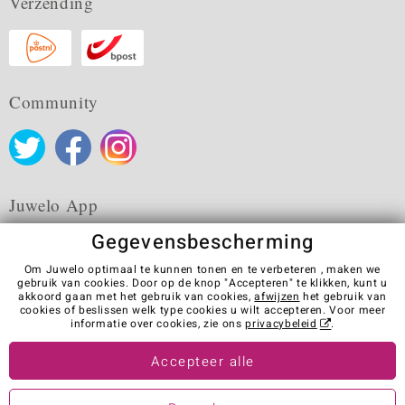
Verzending
Community
Juwelo App
Gegevensbescherming
Om Juwelo optimaal te kunnen tonen en te verbeteren , maken we
gebruik van cookies. Door op de knop "Accepteren" te klikken, kunt u
akkoord gaan met het gebruik van cookies,
afwijzen
het gebruik van
Algemene verkoopvoorwaarden
Privacybeleid
Cookies
cookies of beslissen welk type cookies u wilt accepteren. Voor meer
Colofon
Contact
Contract herroepen
informatie over cookies, zie ons
privacybeleid
.
Visit our stores in other countries:
Accepteer alle