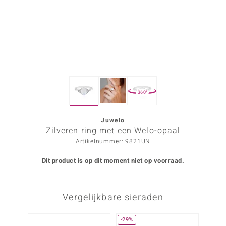
ana
Prince Designs
o
360°
Chic
d in Berlin
Juwelo
Zilveren ring met een Welo-opaal
insell
Artikelnummer: 9821UN
n Vogue
Dit product is op dit moment niet op voorraad.
e in Italy
Vergelijkbare sieraden
o Paraíso
izen
-29%