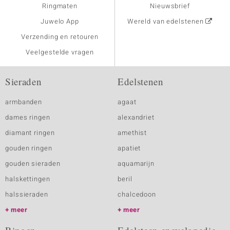
Ringmaten
Nieuwsbrief
Juwelo App
Wereld van edelstenen
Verzending en retouren
Veelgestelde vragen
Sieraden
Edelstenen
armbanden
agaat
dames ringen
alexandriet
diamant ringen
amethist
gouden ringen
apatiet
gouden sieraden
aquamarijn
halskettingen
beril
halssieraden
chalcedoon
meer
meer