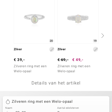
remonti
remonti
uwelo
 Gems
20
19
NO Collection
Zilver
Zilver
Zilver
va
€ 39,-
€ 69,-
€ 49,-
€ 69,
Zilveren ring met een
Zilveren ring met een
Zilver
Welo-opaal
Welo-opaal
Welo-o
Details van het artikel
Minerale
Zilveren ring met een Welo-opaal
Naam
Aantal edelstenen