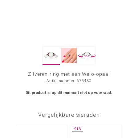
ana
Prince Designs
o
360°
Chic
d in Berlin
Zilveren ring met een Welo-opaal
Artikelnummer: 6754SG
insell
Dit product is op dit moment niet op voorraad.
n Vogue
e in Italy
Vergelijkbare sieraden
o Paraíso
-48%
Nog m
izen