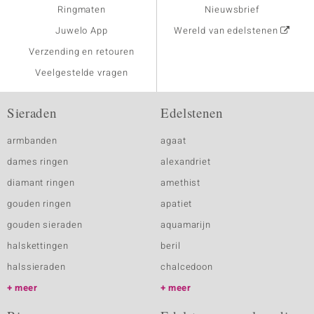
Ringmaten
Nieuwsbrief
Juwelo App
Wereld van edelstenen
Verzending en retouren
Veelgestelde vragen
Sieraden
Edelstenen
armbanden
agaat
dames ringen
alexandriet
diamant ringen
amethist
gouden ringen
apatiet
gouden sieraden
aquamarijn
halskettingen
beril
halssieraden
chalcedoon
meer
meer