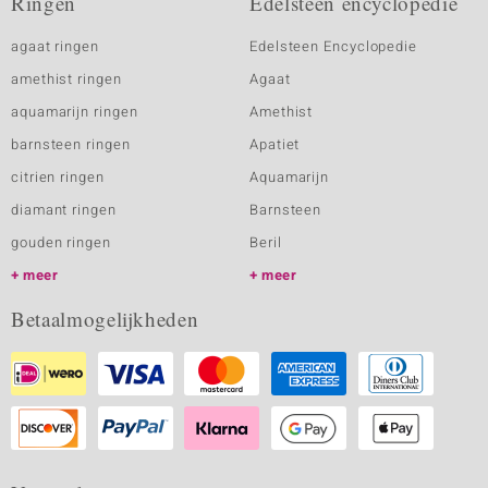
Ringen
Edelsteen encyclopedie
agaat ringen
Edelsteen Encyclopedie
amethist ringen
Agaat
aquamarijn ringen
Amethist
barnsteen ringen
Apatiet
citrien ringen
Aquamarijn
diamant ringen
Barnsteen
gouden ringen
Beril
meer
meer
Betaalmogelijkheden