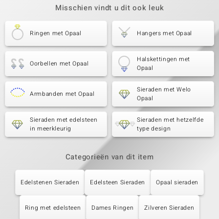
Misschien vindt u dit ook leuk
Ringen met Opaal
Hangers met Opaal
Halskettingen met
Oorbellen met Opaal
Opaal
Sieraden met Welo
Armbanden met Opaal
Opaal
Sieraden met edelsteen
Sieraden met hetzelfde
in meerkleurig
type design
Categorieën van dit item
Edelstenen Sieraden
Edelsteen Sieraden
Opaal sieraden
Ring met edelsteen
Dames Ringen
Zilveren Sieraden