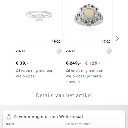
remonti
remonti
uwelo
19-20
17-20
 Gems
Zilver
Zilver
Zilver
NO Collection
€ 39,-
€ 249,-
€ 129,-
€ 79,
va
Zilveren ring met een
Zilveren ring met een
Zilver
Welo-opaal
Welo-opaal (Annette
witte 
classic)
Details van het artikel
Minerale
Zilveren ring met een Welo-opaal
Naam
Aantal edelstenen