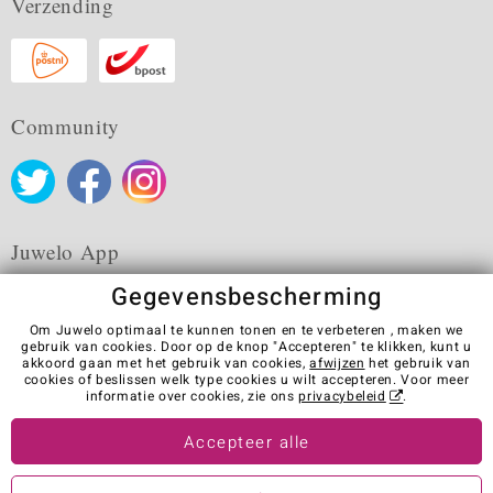
Verzending
Community
Juwelo App
Gegevensbescherming
Om Juwelo optimaal te kunnen tonen en te verbeteren , maken we
gebruik van cookies. Door op de knop "Accepteren" te klikken, kunt u
akkoord gaan met het gebruik van cookies,
afwijzen
het gebruik van
Algemene verkoopvoorwaarden
Privacybeleid
Cookies
cookies of beslissen welk type cookies u wilt accepteren. Voor meer
Colofon
Contact
Contract herroepen
informatie over cookies, zie ons
privacybeleid
.
Visit our stores in other countries:
Accepteer alle