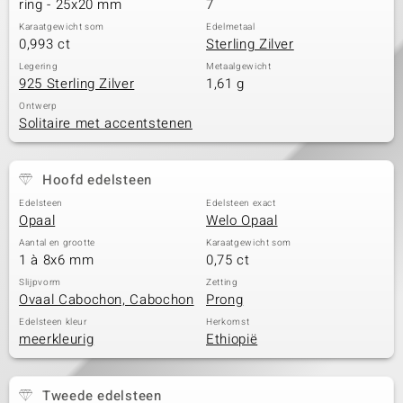
ring - 25x20 mm
7
Karaatgewicht som
Edelmetaal
0,993 ct
Sterling Zilver
Legering
Metaalgewicht
925 Sterling Zilver
1,61 g
Ontwerp
Solitaire met accentstenen
Hoofd edelsteen
Edelsteen
Edelsteen exact
Opaal
Welo Opaal
Aantal en grootte
Karaatgewicht som
1 à 8x6 mm
0,75 ct
Slijpvorm
Zetting
Ovaal Cabochon, Cabochon
Prong
Edelsteen kleur
Herkomst
meerkleurig
Ethiopië
Tweede edelsteen