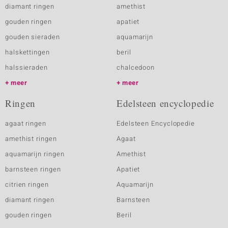
diamant ringen
amethist
gouden ringen
apatiet
gouden sieraden
aquamarijn
halskettingen
beril
halssieraden
chalcedoon
meer
meer
Ringen
Edelsteen encyclopedie
agaat ringen
Edelsteen Encyclopedie
amethist ringen
Agaat
aquamarijn ringen
Amethist
barnsteen ringen
Apatiet
citrien ringen
Aquamarijn
diamant ringen
Barnsteen
gouden ringen
Beril