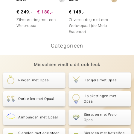
€ 249,-
€ 180,-
€ 149,-
€ 129
Zilveren ring met een
Zilveren ring met een
Zilver
Welo-opaal
Welo-opaal (de Melo
opalen
Essence)
Categorieën
Misschien vindt u dit ook leuk
Ringen met Opaal
Hangers met Opaal
Halskettingen met
Oorbellen met Opaal
Opaal
Sieraden met Welo
Armbanden met Opaal
Opaal
Sieraden met edelsteen
Sieraden met hetzelfde