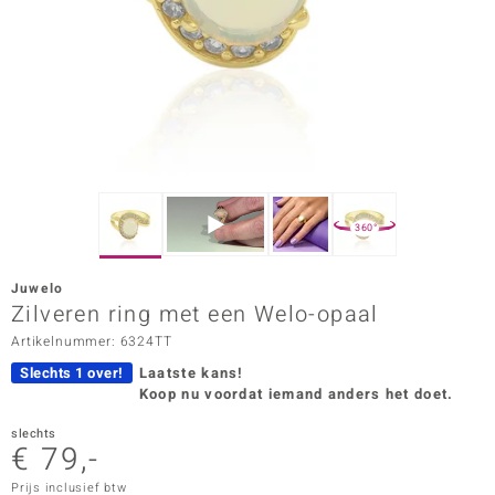
ana
Prince Designs
o
Chic
360°
d in Berlin
Juwelo
insell
Zilveren ring met een Welo-opaal
Artikelnummer: 6324TT
n Vogue
Slechts 1 over!
Laatste kans!
e in Italy
Koop nu voordat iemand anders het doet.
o Paraíso
slechts
€ 79,-
izen
Prijs inclusief btw