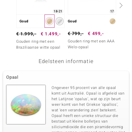
18-21
17
Goud
Goud
Zilver
€ 799,-
€ 499,-
€ 799
€ 1.999,-
€ 1.499,-
Gouden ring met een AAA
Zilver
Gouden ring met een
Welo-opaal
Welo-o
Braziliaanse witte opaal
Edelsteen informatie
Opaal
Ongeveer 95 procent van alle opaal
komt uit Australië. Opaal is afgeleid van
het Latijnse 'opalus', wat op zijn beurt
weer komt van het Griekse 'opallios',
wat 'een verandering zien' betekent.
Opaal heeft een unieke structuur die
bestaat uit kleine bolletjes van
siliciumdioxide die een piramidevormig