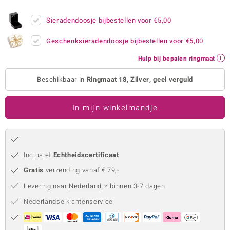
remonti
Sieradendoosje bijbestellen voor
€5,00
remonti
Geschenksieradendoosje bijbestellen voor
€5,00
uwelo
Hulp bij bepalen ringmaat
 Gems
Beschikbaar in
Ringmaat 18, Zilver, geel verguld
NO Collection
In mijn winkelmandje
va
Inclusief
Echtheidscertificaat
Gratis
verzending vanaf € 79,-
Levering naar
Nederland
binnen 3-7 dagen
Nederlandse klantenservice
Minerale