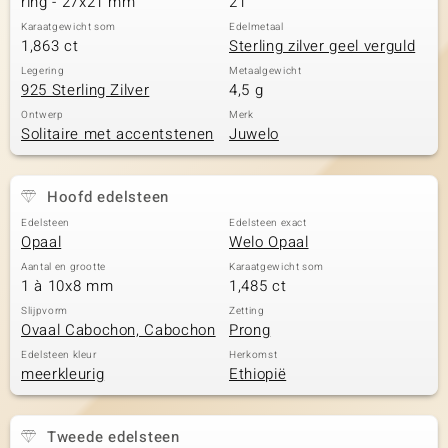
ring - 27x21 mm
21
Karaatgewicht som
Edelmetaal
1,863 ct
Sterling zilver geel verguld
Legering
Metaalgewicht
925 Sterling Zilver
4,5 g
Ontwerp
Merk
Solitaire met accentstenen
Juwelo
Hoofd edelsteen
Edelsteen
Edelsteen exact
Opaal
Welo Opaal
Aantal en grootte
Karaatgewicht som
1 à 10x8 mm
1,485 ct
Slijpvorm
Zetting
Ovaal Cabochon, Cabochon
Prong
Edelsteen kleur
Herkomst
meerkleurig
Ethiopië
Tweede edelsteen