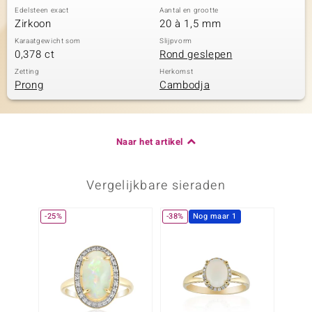
Edelsteen exact
Aantal en grootte
Zirkoon
20 à 1,5 mm
Karaatgewicht som
Slijpvorm
0,378 ct
Rond geslepen
Zetting
Herkomst
Prong
Cambodja
Naar het artikel
Vergelijkbare sieraden
-25%
-38%
Nog maar 1
-38%