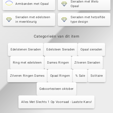
Sieraden met Welo
Armbanden met Opaal
Opaal
Sieraden met edelsteen
Sieraden met hetzelfde
in meerkleurig
type design
Categorieën van dit item
Edelstenen Sieraden
Edelsteen Sieraden
Opaal sieraden
Ring met edelsteen
Dames Ringen
Zilveren Sieraden
Zilveren Ringen Dames
Opaal Ringen
% Sale
Solitaire
Geboortesteen oktober
Alles Met Slechts 1 Op Voorraad - Laatste Kans!