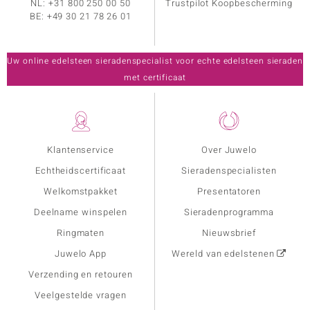
NL:
+31 800 250 00 50
Trustpilot Koopbescherming
BE:
+49 30 21 78 26 01
Uw online edelsteen sieradenspecialist voor echte edelsteen sieraden
met certificaat
Klantenservice
Over Juwelo
Echtheidscertificaat
Sieradenspecialisten
Welkomstpakket
Presentatoren
Deelname winspelen
Sieradenprogramma
Ringmaten
Nieuwsbrief
Juwelo App
Wereld van edelstenen
Verzending en retouren
Veelgestelde vragen