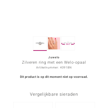
ana
Prince Designs
o
360°
Chic
d in Berlin
Juwelo
Zilveren ring met een Welo-opaal
insell
Artikelnummer: 4091BN
n Vogue
Dit product is op dit moment niet op voorraad.
e in Italy
Vergelijkbare sieraden
o Paraíso
izen
-30%