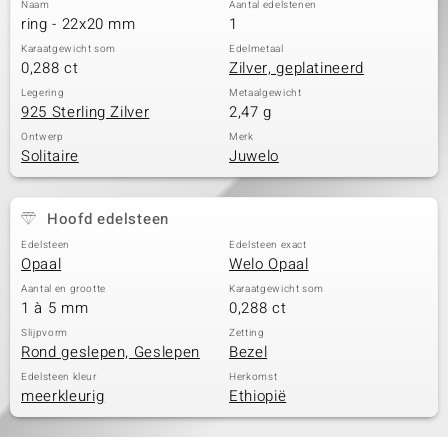
Naam
Aantal edelstenen
ring - 22x20 mm
1
Karaatgewicht som
Edelmetaal
0,288 ct
Zilver, geplatineerd
Legering
Metaalgewicht
925 Sterling Zilver
2,47 g
Ontwerp
Merk
Solitaire
Juwelo
Hoofd edelsteen
Edelsteen
Edelsteen exact
Opaal
Welo Opaal
Aantal en grootte
Karaatgewicht som
1 à 5 mm
0,288 ct
Slijpvorm
Zetting
Rond geslepen, Geslepen
Bezel
Edelsteen kleur
Herkomst
meerkleurig
Ethiopië