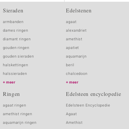
Sieraden
Edelstenen
armbanden
agaat
dames ringen
alexandriet
diamant ringen
amethist
gouden ringen
apatiet
gouden sieraden
aquamarijn
halskettingen
beril
halssieraden
chalcedoon
meer
meer
Ringen
Edelsteen encyclopedie
agaat ringen
Edelsteen Encyclopedie
amethist ringen
Agaat
aquamarijn ringen
Amethist