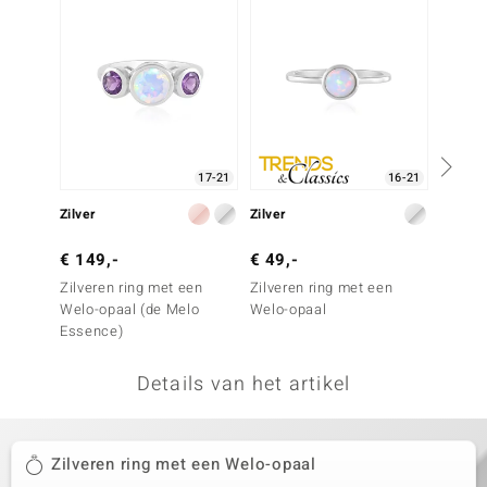
remonti
remonti
uwelo
 Gems
17-21
16-21
NO Collection
Zilver
Zilver
Zilver
va
€ 149,-
€ 49,-
€ 99,
Zilveren ring met een
Zilveren ring met een
Zilver
Welo-opaal (de Melo
Welo-opaal
Welo-o
Essence)
Details van het artikel
Minerale
Zilveren ring met een Welo-opaal