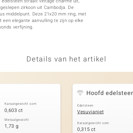
edelsteen straalt vintage charme uit,
dgeslepen zirkoon uit Cambodja. De
eus middelpunt. Deze 21x20 mm ring, met
t een elegante aanvulling te zijn op elke
onds verfijning.
Details van het artikel
Hoofd edelstee
Karaatgewicht som
Edelsteen
0,603 ct
Vesuvianiet
Metaalgewicht
Karaatgewicht som
1,73 g
0,315 ct