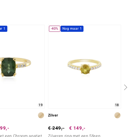
r 1
-40%
Nog maar 1
-25%
19
18
Zilver
Zilver
99,-
€ 249,-
€ 149,-
€ 199
met een Chroom apatiet
Zilveren ring met een Sfeen
Zilver