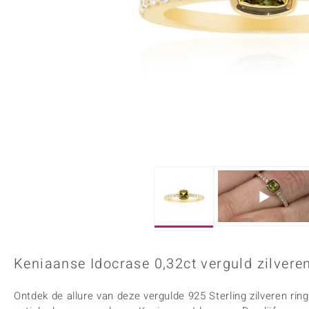
Onyx
Peridoot
Armbanden
Kralen sieraden
Custodana
Kunstreizen
Spinel
Tanzaniet
Accessoires
Bedels
Dagen
Mark Tremonti
Zirkoon
Sieradensets
Colliers
Edelstenen op kleur
Rood
Paars
Alle edelstenen
Keniaanse Idocrase 0,32ct verguld zilveren
Ontdek de allure van deze vergulde 925 Sterling zilveren ri