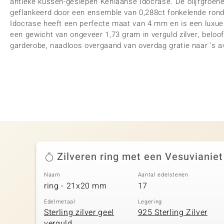
antieke kussen-geslepen Keniaanse Idocrase. De olijfgroene 
geflankeerd door een ensemble van 0,288ct fonkelende ron
Idocrase heeft een perfecte maat van 4 mm en is een luxu
een gewicht van ongeveer 1,73 gram in verguld zilver, beloof
garderobe, naadloos overgaand van overdag gratie naar 's av
Zilveren ring met een Vesuvianiet
Naam
Aantal edelstenen
ring - 21x20 mm
17
Edelmetaal
Legering
Sterling zilver geel
925 Sterling Zilver
verguld