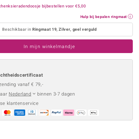
Rhodoliet
Sieraden in varianten
henksieradendoosje bijbestellen voor
€5,00
is
Toermalijn
Ringmaten
Hulp bij bepalen ringmaat
Beschikbaar in
Ringmaat 19, Zilver, geel verguld
Geel
In mijn winkelmandje
chtheidscertificaat
zending vanaf € 79,-
naar
Nederland
binnen 3-7 dagen
se klantenservice