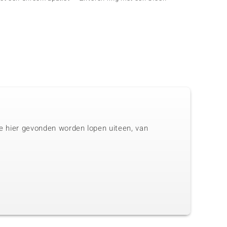
toerma
ie hier gevonden worden lopen uiteen, van