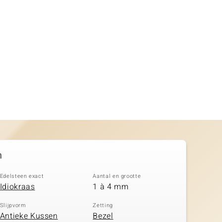
n
Edelsteen exact
Aantal en grootte
Idiokraas
1 à 4 mm
Slijpvorm
Zetting
Antieke Kussen
Bezel