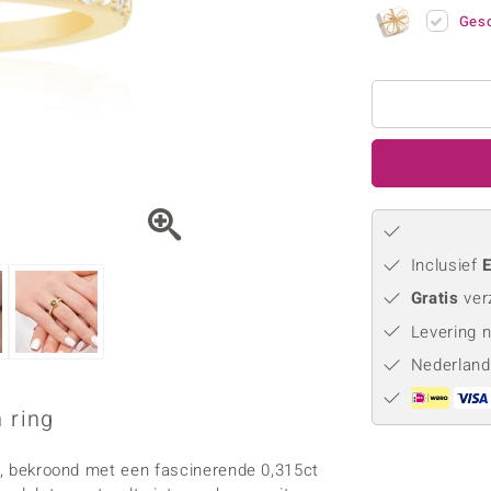
Parel
Kwarts
♦ Zilveren ringen
Vitale Minerale
Gesc
Topaas
Turkoo
♦ Zilveren oorbellen
♦ Zilveren hangers
♦ Zilveren armbanden
♦ Zilveren kettingen
Blauw
Groen
Platina sieraden
Inclusief
E
Gratis
ver
Levering 
Nederland
 ring
ng, bekroond met een fascinerende 0,315ct