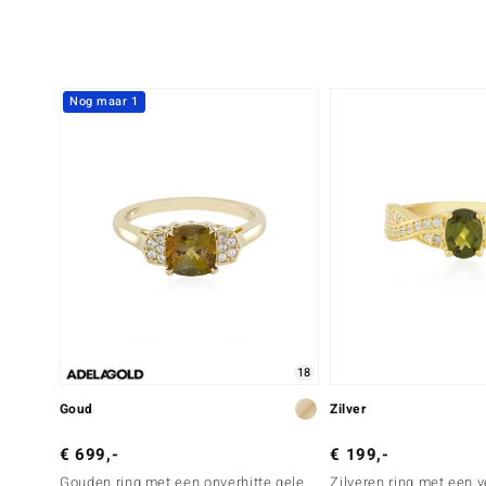
Nog maar 1
18
Goud
Zilver
€ 699,-
€ 199,-
Gouden ring met een onverhitte gele
Zilveren ring met een 