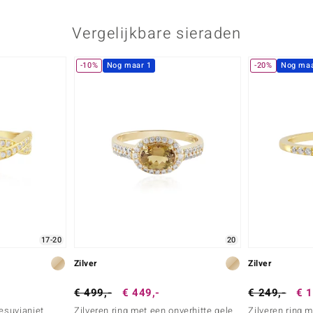
Vergelijkbare sieraden
-10%
Nog maar 1
-20%
Nog maa
17-20
20
Zilver
Zilver
€ 499,-
€ 449,-
€ 249,-
€ 1
vesuvianiet
Zilveren ring met een onverhitte gele
Zilveren ring 