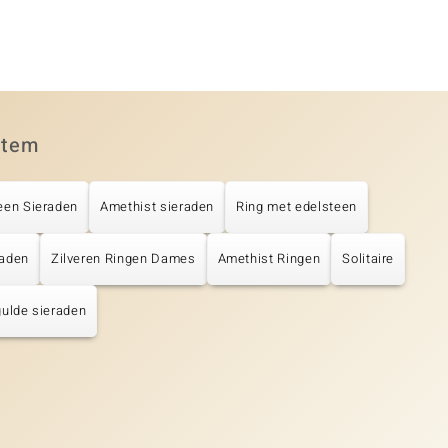
item
een Sieraden
Amethist sieraden
Ring met edelsteen
raden
Zilveren Ringen Dames
Amethist Ringen
Solitaire
ulde sieraden