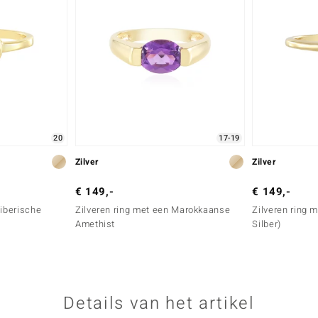
20
17-19
Zilver
Zilver
€ 149,-
€ 149,-
Siberische
Zilveren ring met een Marokkaanse
Zilveren ring 
Amethist
Silber)
Details van het artikel