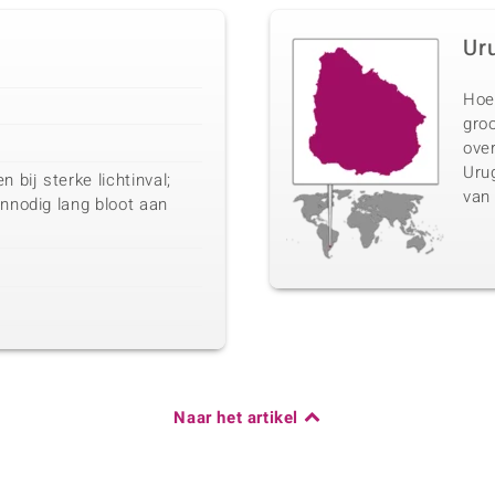
Ur
Hoe
groo
over
Urug
bij sterke lichtinval;
van
onnodig lang bloot aan
Naar het artikel