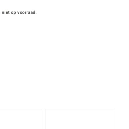
Rhodoliet
Sieraden in varianten
is
Toermalijn
Ringmaten
 niet op voorraad.
360° interactief
Geel
muis bewegen en van verschillende kanten bekijken.