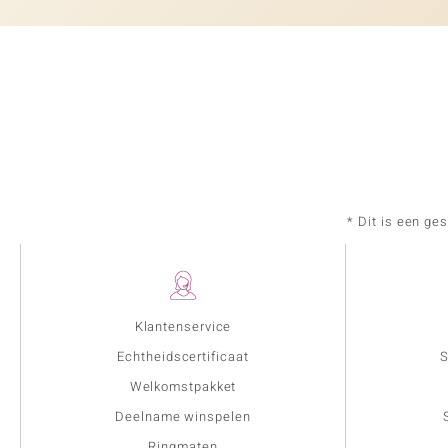
* Dit is een ge
Klantenservice
Echtheidscertificaat
S
Welkomstpakket
Deelname winspelen
Ringmaten