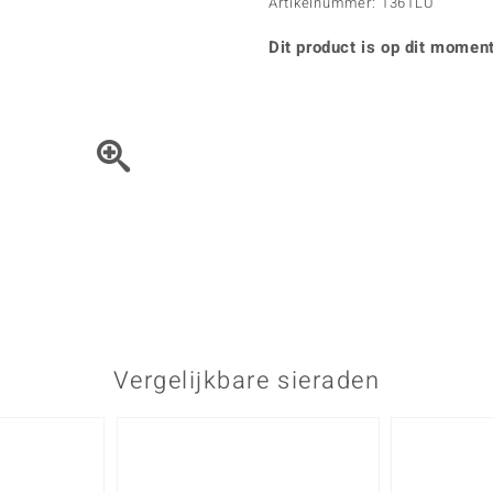
Parel
Kwarts
Artikelnummer: 1361LU
♦ Zilveren ringen
Vitale Minerale
Topaas
Turkoo
♦ Zilveren oorbellen
Dit product is op dit moment
♦ Zilveren hangers
♦ Zilveren armbanden
♦ Zilveren kettingen
Blauw
Groen
Het sieraad kunt u met de 
Platina sieraden
Vergelijkbare sieraden