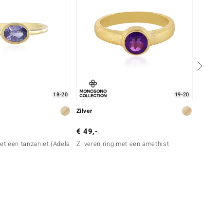
18-20
19-20
Zilver
Zilver
€ 49,-
€ 99,
met een tanzaniet (Adela
Zilveren ring met een amethist
Zilver