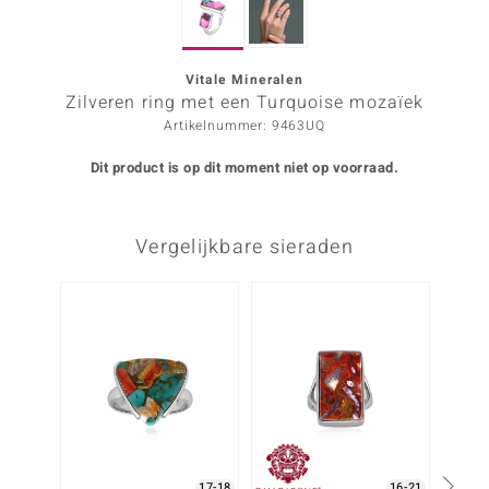
ana
Vitale Mineralen
Zilveren ring met een Turquoise mozaïek
Prince Designs
Artikelnummer: 9463UQ
o
Dit product is op dit moment niet op voorraad.
Chic
Vergelijkbare sieraden
d in Berlin
insell
Nog m
n Vogue
e in Italy
o Paraíso
izen
17-18
16-21