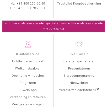
NL:
+31 800 250 00 50
Trustpilot Koopbescherming
BE:
+49 30 21 78 26 01
Uw online edelsteen sieradenspecialist voor echte edelsteen sieraden
met certificaat
Klantenservice
Over Juwelo
Echtheidscertificaat
Sieradenspecialisten
Welkomstpakket
Presentatoren
Deelname winspelen
Sieradenprogramma
Ringmaten
Nieuwsbrief
Juwelo App
Wereld van edelstenen
Verzending en retouren
Veelgestelde vragen