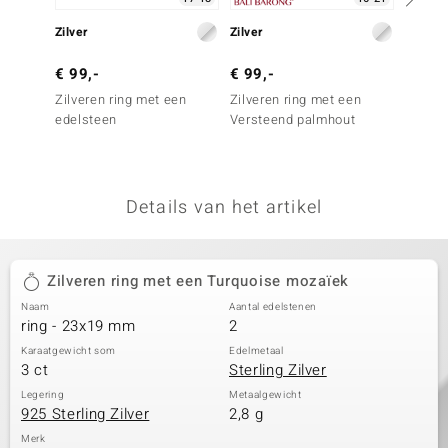
remonti
Zilver
Zilver
Zilver
remonti
€ 99,-
€ 99,-
€ 99,
Zilveren ring met een
Zilveren ring met een
Zilver
uwelo
edelsteen
Versteend palmhout
larimar
 Gems
NO Collection
Details van het artikel
va
Zilveren ring met een Turquoise mozaïek
Naam
Aantal edelstenen
ring - 23x19 mm
2
Karaatgewicht som
Edelmetaal
3 ct
Sterling Zilver
Minerale
Legering
Metaalgewicht
925 Sterling Zilver
2,8 g
Merk