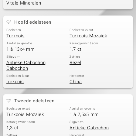
Vitale Mineralen
Hoofd edelsteen
Edelsteen
Edelsteen exact
Turkoois
Turkoois Mozaiek
Aantal en grootte
Karaatgewicht som
1 à 13x4 mm
1,7 ct
Slijpvorm
Zetting
Antieke Cabochon,
Bezel
Cabochon
Edelsteen kleur
Herkomst
turkoois
China
Tweede edelsteen
Edelsteen exact
Aantal en grootte
Turkoois Mozaiek
1 à 7,5x5 mm
Karaatgewicht som
Slijpvorm
1,3 ct
Antieke Cabochon
Zetting
Herkomst