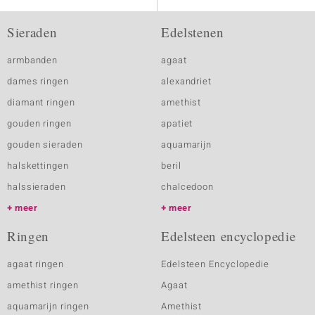
Sieraden
Edelstenen
armbanden
agaat
dames ringen
alexandriet
diamant ringen
amethist
gouden ringen
apatiet
gouden sieraden
aquamarijn
halskettingen
beril
halssieraden
chalcedoon
meer
meer
Ringen
Edelsteen encyclopedie
agaat ringen
Edelsteen Encyclopedie
amethist ringen
Agaat
aquamarijn ringen
Amethist