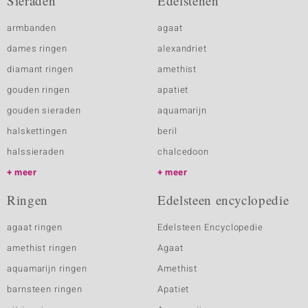
Sieraden
Edelstenen
armbanden
agaat
dames ringen
alexandriet
diamant ringen
amethist
gouden ringen
apatiet
gouden sieraden
aquamarijn
halskettingen
beril
halssieraden
chalcedoon
meer
meer
Ringen
Edelsteen encyclopedie
agaat ringen
Edelsteen Encyclopedie
amethist ringen
Agaat
aquamarijn ringen
Amethist
barnsteen ringen
Apatiet