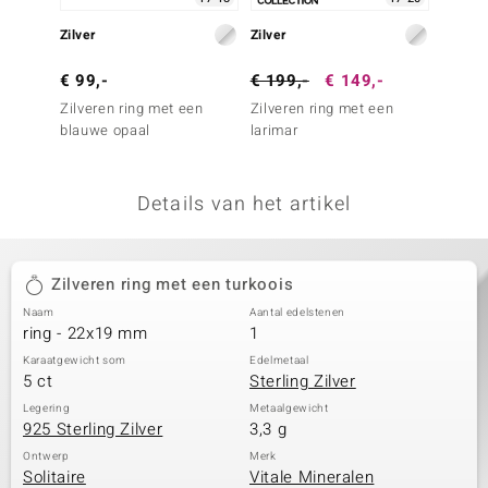
remonti
Zilver
Zilver
Zilver
remonti
€ 99,-
€ 199,-
€ 149,-
€ 149
Zilveren ring met een
Zilveren ring met een
Zilver
uwelo
blauwe opaal
larimar
turkoo
 Gems
Details van het artikel
NO Collection
va
Zilveren ring met een turkoois
Naam
Aantal edelstenen
ring - 22x19 mm
1
Karaatgewicht som
Edelmetaal
5 ct
Sterling Zilver
Legering
Metaalgewicht
925 Sterling Zilver
3,3 g
Minerale
Ontwerp
Merk
Solitaire
Vitale Mineralen