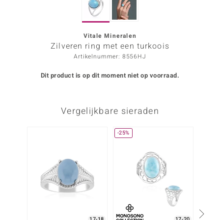
ana
Vitale Mineralen
Zilveren ring met een turkoois
Prince Designs
Artikelnummer: 8556HJ
o
Dit product is op dit moment niet op voorraad.
Chic
Vergelijkbare sieraden
d in Berlin
insell
-25%
-13%
n Vogue
e in Italy
o Paraíso
izen
17-18
17-20