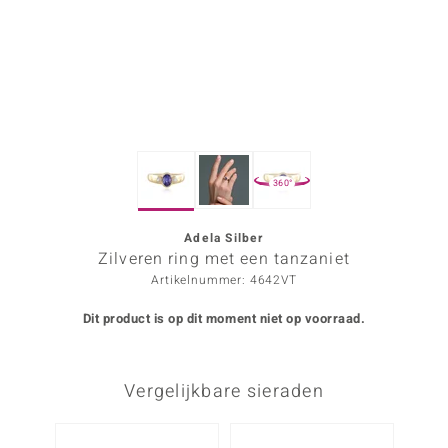
ana
Prince Designs
o
360°
Chic
d in Berlin
Adela Silber
Zilveren ring met een tanzaniet
insell
Artikelnummer: 4642VT
n Vogue
Dit product is op dit moment niet op voorraad.
e in Italy
Vergelijkbare sieraden
o Paraíso
izen