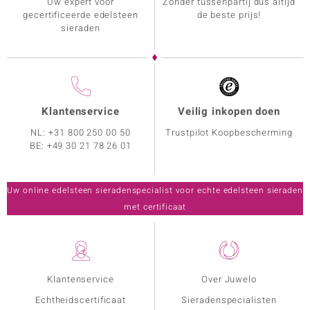
Uw expert voor
Zonder tussenpartij dus altijd
gecertificeerde edelsteen
de beste prijs!
sieraden
Klantenservice
Veilig inkopen doen
NL:
+31 800 250 00 50
Trustpilot Koopbescherming
BE:
+49 30 21 78 26 01
Uw online edelsteen sieradenspecialist voor echte edelsteen sieraden
met certificaat
Klantenservice
Over Juwelo
Echtheidscertificaat
Sieradenspecialisten