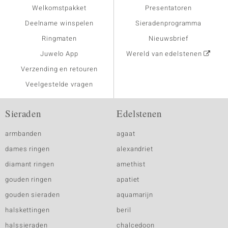
Welkomstpakket
Presentatoren
Deelname winspelen
Sieradenprogramma
Ringmaten
Nieuwsbrief
Juwelo App
Wereld van edelstenen
Verzending en retouren
Veelgestelde vragen
Sieraden
Edelstenen
armbanden
agaat
dames ringen
alexandriet
diamant ringen
amethist
gouden ringen
apatiet
gouden sieraden
aquamarijn
halskettingen
beril
halssieraden
chalcedoon