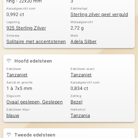
ring - 22x20 mm
3
Karaatgewicht som
Edelmetaal
0,992 ct
Sterling zilver geel verguld
Legering
Metaalgewicht
925 Sterling Zilver
2,72 g
Ontwerp
Merk
Solitaire met accentstenen
Adela Silber
Hoofd edelsteen
Edelsteen
Edelsteen exact
Tanzaniet
Tanzaniet
Aantal en grootte
Karaatgewicht som
1 à 7x5 mm
0,834 ct
Slijpvorm
Zetting
Ovaal geslepen, Geslepen
Bezel
Edelsteen kleur
Herkomst
blauw
Tanzania
Tweede edelsteen