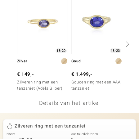
remonti
remonti
uwelo
 Gems
18-20
18-23
NO Collection
Zilver
Goud
Zilver
va
€ 149,-
€ 1.499,-
€ 149
Zilveren ring met een
Gouden ring met een AAA
Zilver
tanzaniet (Adela Silber)
tanzaniet
tanzan
Details van het artikel
Minerale
Zilveren ring met een tanzaniet
Naam
Aantal edelstenen