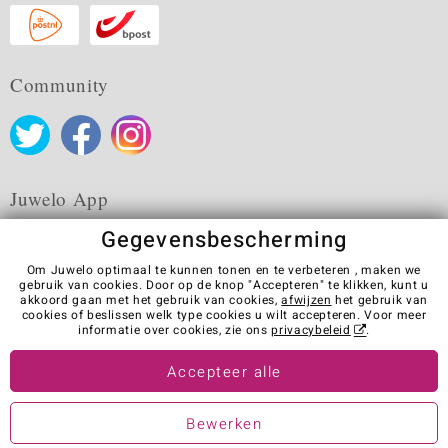
Community
Juwelo App
Gegevensbescherming
Om Juwelo optimaal te kunnen tonen en te verbeteren , maken we
gebruik van cookies. Door op de knop "Accepteren" te klikken, kunt u
akkoord gaan met het gebruik van cookies,
afwijzen
het gebruik van
Algemene verkoopvoorwaarden
Privacybeleid
Cookies
cookies of beslissen welk type cookies u wilt accepteren. Voor meer
Colofon
Contact
Contract herroepen
informatie over cookies, zie ons
privacybeleid
.
Visit our stores in other countries:
Accepteer alle
Bewerken
© Juwelo Deutschland GmbH (Een onderneming van de elumeo SE)