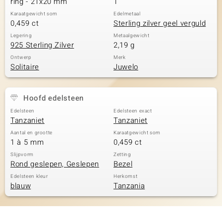
ring - 21x20 mm
1
Karaatgewicht som
Edelmetaal
0,459 ct
Sterling zilver geel verguld
Legering
Metaalgewicht
925 Sterling Zilver
2,19 g
Ontwerp
Merk
Solitaire
Juwelo
Hoofd edelsteen
Edelsteen
Edelsteen exact
Tanzaniet
Tanzaniet
Aantal en grootte
Karaatgewicht som
1 à 5 mm
0,459 ct
Slijpvorm
Zetting
Rond geslepen, Geslepen
Bezel
Edelsteen kleur
Herkomst
blauw
Tanzania