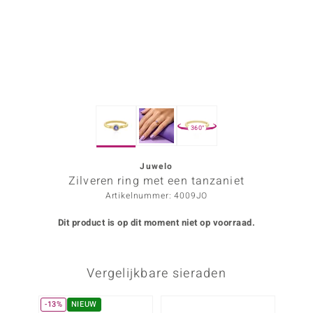
ana
Prince Designs
o
360°
Chic
d in Berlin
Juwelo
Zilveren ring met een tanzaniet
insell
Artikelnummer: 4009JO
n Vogue
Dit product is op dit moment niet op voorraad.
e in Italy
Vergelijkbare sieraden
o Paraíso
izen
-13%
NIEUW
-38%