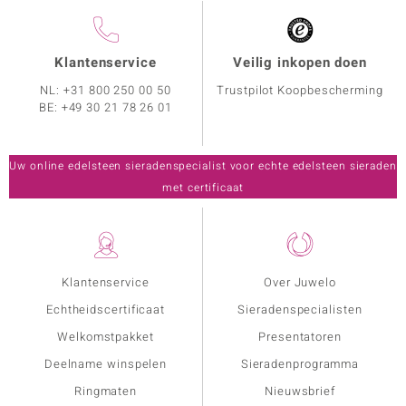
Klantenservice
Veilig inkopen doen
NL:
+31 800 250 00 50
Trustpilot Koopbescherming
BE:
+49 30 21 78 26 01
Uw online edelsteen sieradenspecialist voor echte edelsteen sieraden
met certificaat
Klantenservice
Over Juwelo
Echtheidscertificaat
Sieradenspecialisten
Welkomstpakket
Presentatoren
Deelname winspelen
Sieradenprogramma
Ringmaten
Nieuwsbrief