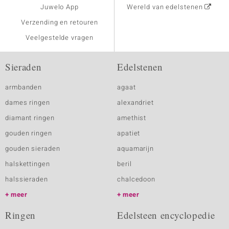
Juwelo App
Wereld van edelstenen
Verzending en retouren
Veelgestelde vragen
Sieraden
Edelstenen
armbanden
agaat
dames ringen
alexandriet
diamant ringen
amethist
gouden ringen
apatiet
gouden sieraden
aquamarijn
halskettingen
beril
halssieraden
chalcedoon
meer
meer
Ringen
Edelsteen encyclopedie