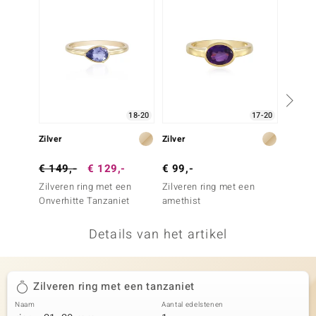
remonti
remonti
uwelo
 Gems
18-20
17-20
NO Collection
Zilver
Zilver
Zilver
va
€ 149,-
€ 129,-
€ 99,-
€ 79,
Zilveren ring met een
Zilveren ring met een
Zilver
Onverhitte Tanzaniet
amethist
Siberi
Details van het artikel
Minerale
Zilveren ring met een tanzaniet
Naam
Aantal edelstenen