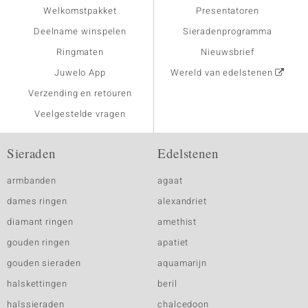
Welkomstpakket
Presentatoren
Deelname winspelen
Sieradenprogramma
Ringmaten
Nieuwsbrief
Juwelo App
Wereld van edelstenen
Verzending en retouren
Veelgestelde vragen
Sieraden
Edelstenen
armbanden
agaat
dames ringen
alexandriet
diamant ringen
amethist
gouden ringen
apatiet
gouden sieraden
aquamarijn
halskettingen
beril
halssieraden
chalcedoon