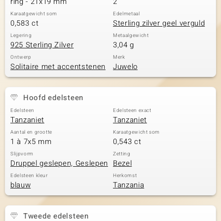
ring - 21x19 mm
2
Karaatgewicht som
Edelmetaal
0,583 ct
Sterling zilver geel verguld
Legering
Metaalgewicht
925 Sterling Zilver
3,04 g
Ontwerp
Merk
Solitaire met accentstenen
Juwelo
Hoofd edelsteen
Edelsteen
Edelsteen exact
Tanzaniet
Tanzaniet
Aantal en grootte
Karaatgewicht som
1 à 7x5 mm
0,543 ct
Slijpvorm
Zetting
Druppel geslepen, Geslepen
Bezel
Edelsteen kleur
Herkomst
blauw
Tanzania
Tweede edelsteen