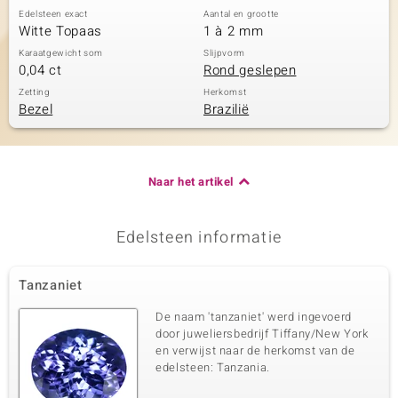
Edelsteen exact
Aantal en grootte
Witte Topaas
1 à 2 mm
Karaatgewicht som
Slijpvorm
0,04 ct
Rond geslepen
Zetting
Herkomst
Bezel
Brazilië
Naar het artikel
Edelsteen informatie
Tanzaniet
De naam 'tanzaniet' werd ingevoerd
door juweliersbedrijf Tiffany/New York
en verwijst naar de herkomst van de
edelsteen: Tanzania.