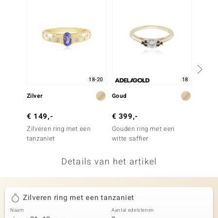
remonti
remonti
uwelo
 Gems
18-20
18
NO Collection
Zilver
Goud
Zilver
va
€ 149,-
€ 399,-
€ 149
Zilveren ring met een
Gouden ring met een
Zilver
tanzaniet
witte saffier
tanzani
Details van het artikel
Minerale
Zilveren ring met een tanzaniet
Naam
Aantal edelstenen