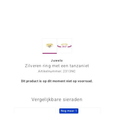
ana
Prince Designs
o
360°
Chic
d in Berlin
Juwelo
Zilveren ring met een tanzaniet
insell
Artikelnummer: 2313NC
n Vogue
Dit product is op dit moment niet op voorraad.
e in Italy
Vergelijkbare sieraden
o Paraíso
izen
Nog maar 1