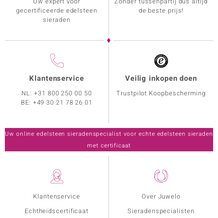
Uw expert voor
Zonder tussenpartij dus altijd
gecertificeerde edelsteen
de beste prijs!
sieraden
Klantenservice
Veilig inkopen doen
NL:
+31 800 250 00 50
Trustpilot Koopbescherming
BE:
+49 30 21 78 26 01
Uw online edelsteen sieradenspecialist voor echte edelsteen sieraden
met certificaat
Klantenservice
Over Juwelo
Echtheidscertificaat
Sieradenspecialisten