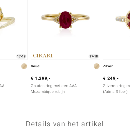
17-18
17-18
Goud
Zilver
€ 1.299,-
€ 249,-
AAA
Gouden ring met een AAA
Zilveren ring 
Mozambique robijn
(Adela Silber)
Details van het artikel