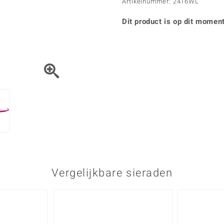
Parel
Kwarts
Artikelnummer: 2416WL
♦ Zilveren ringen
Vitale Minerale
Topaas
Turkoo
♦ Zilveren oorbellen
Dit product is op dit moment
♦ Zilveren hangers
♦ Zilveren armbanden
♦ Zilveren kettingen
Blauw
Groen
Platina sieraden
Vergelijkbare sieraden