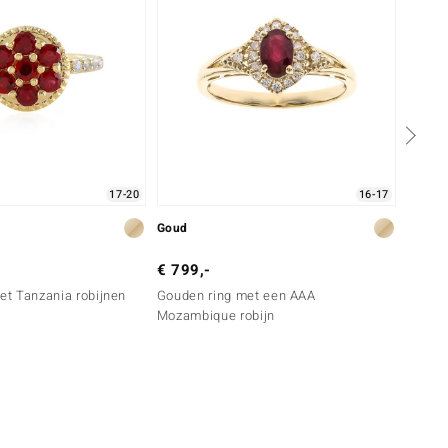
17-20
16-17
Goud
Goud
€ 799,-
€ 799
met Tanzania robijnen
Gouden ring met een AAA
Gouden
Mozambique robijn
Mozamb