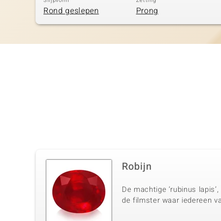
Slijpvorm
Zetting
Rond geslepen
Prong
Robijn
De machtige ‘rubinus lapis’,
de filmster waar iedereen v