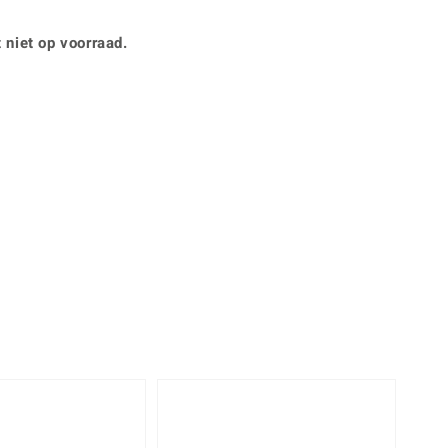
Rhodoliet
Sieraden in varianten
is
Toermalijn
Ringmaten
 niet op voorraad.
Geel