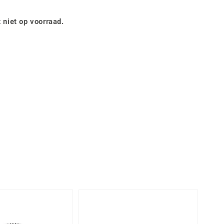
Rhodoliet
Sieraden in varianten
is
Toermalijn
Ringmaten
 niet op voorraad.
Geel