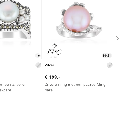
16
16-21
Zilver
Zilver
€ 199,-
€ 179
met een Zilveren
Zilveren ring met een paarse Ming
Zilver
ekparel
parel
zoetwa