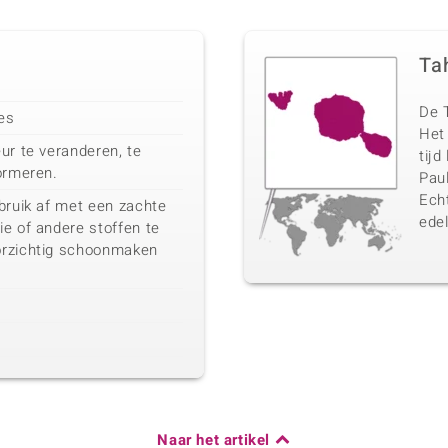
Tah
De T
ies
Het
ur te veranderen, te
tijd
ormeren.
Pau
Echt
bruik af met een zachte
ede
e of andere stoffen te
orzichtig schoonmaken
Naar het artikel