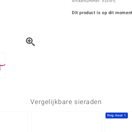
Parel
Kwarts
Artikelnummer: 9335FE
♦ Zilveren ringen
Vitale Minerale
Topaas
Turkoo
♦ Zilveren oorbellen
Dit product is op dit moment
♦ Zilveren hangers
♦ Zilveren armbanden
♦ Zilveren kettingen
Blauw
Groen
Platina sieraden
Vergelijkbare sieraden
Nog maar 1