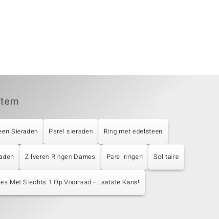
item
een Sieraden
Parel sieraden
Ring met edelsteen
raden
Zilveren Ringen Dames
Parel ringen
Solitaire
les Met Slechts 1 Op Voorraad - Laatste Kans!