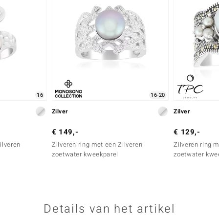
16
16-20
Zilver
Zilver
€ 149,-
€ 129,-
ilveren
Zilveren ring met een Zilveren
Zilveren ring 
zoetwater kweekparel
zoetwater kwe
Details van het artikel