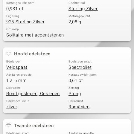
Karaatgewicht som
Edelmetaal
0,931 ct
Sterling Zilver
Legering
Metaalgewicht
925 Sterling Zilver
2,08 g
Ontwerp
Solitaire met accentstenen
Hoofd edelsteen
Edelsteen
Edelsteen exact
Veldspaat
Spectroliet
Aantal en grootte
Karaatgewicht som
1 à 6 mm
0,61 ct
Slijpvorm
Zetting
Rond geslepen, Geslepen
Prong
Edelsteen kleur
Herkomst
zilver
Rumänien
Tweede edelsteen
Edelsteen exact
Aantal en grootte