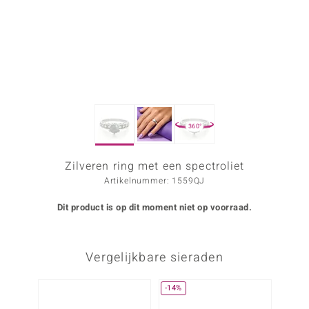
ana
Prince Designs
o
360°
Chic
d in Berlin
Zilveren ring met een spectroliet
Artikelnummer: 1559QJ
insell
Dit product is op dit moment niet op voorraad.
n Vogue
e in Italy
Vergelijkbare sieraden
o Paraíso
-14%
izen