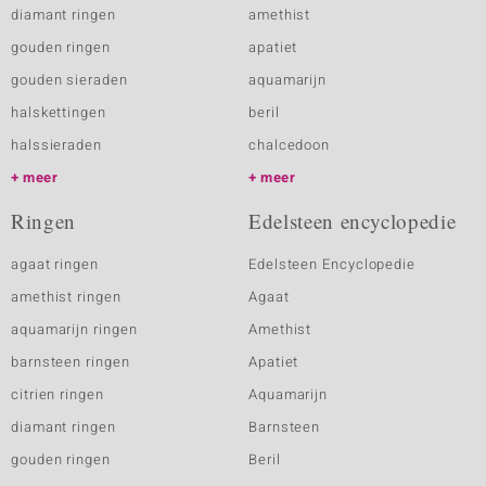
diamant ringen
amethist
gouden ringen
apatiet
gouden sieraden
aquamarijn
halskettingen
beril
halssieraden
chalcedoon
meer
meer
Ringen
Edelsteen encyclopedie
agaat ringen
Edelsteen Encyclopedie
amethist ringen
Agaat
aquamarijn ringen
Amethist
barnsteen ringen
Apatiet
citrien ringen
Aquamarijn
diamant ringen
Barnsteen
gouden ringen
Beril