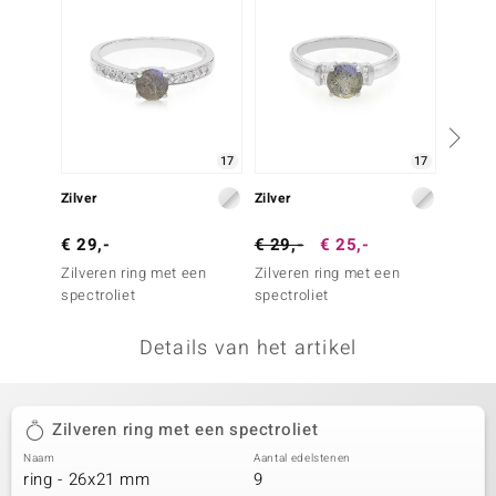
remonti
remonti
uwelo
17
17
 Gems
Zilver
Zilver
Zilver
NO Collection
€ 29,-
€ 29,-
€ 25,-
€ 29,
va
Zilveren ring met een
Zilveren ring met een
Zilver
spectroliet
spectroliet
een sp
Details van het artikel
Zilveren ring met een spectroliet
Minerale
Naam
Aantal edelstenen
ring - 26x21 mm
9