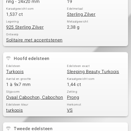
ring - 24x20 mm
19
Karaatgewicht som
Edelmetaal
1,537 ct
Sterling Zilver
Legering
Metaalgewicht
925 Sterling Zilver
2,38 g
Ontwerp
Solitaire met accentstenen
Hoofd edelsteen
Edelsteen
Edelsteen exact
Turkoois
Sleeping Beauty Turkoois
Aantal en grootte
Karaatgewicht som
1 à 9x7 mm
1,44 ct
Slijpvorm
Zetting
Ovaal Cabochon, Cabochon
Prong
Edelsteen kleur
Herkomst
turkoois
VS
Tweede edelsteen