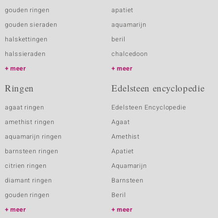
gouden ringen
apatiet
gouden sieraden
aquamarijn
halskettingen
beril
halssieraden
chalcedoon
meer
meer
Ringen
Edelsteen encyclopedie
agaat ringen
Edelsteen Encyclopedie
amethist ringen
Agaat
aquamarijn ringen
Amethist
barnsteen ringen
Apatiet
citrien ringen
Aquamarijn
diamant ringen
Barnsteen
gouden ringen
Beril
meer
meer