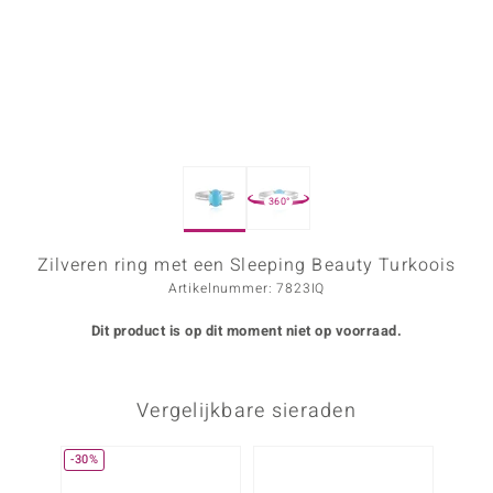
ana
Prince Designs
o
360°
Chic
d in Berlin
Zilveren ring met een Sleeping Beauty Turkoois
Artikelnummer: 7823IQ
insell
Dit product is op dit moment niet op voorraad.
n Vogue
e in Italy
Vergelijkbare sieraden
o Paraíso
-30%
izen