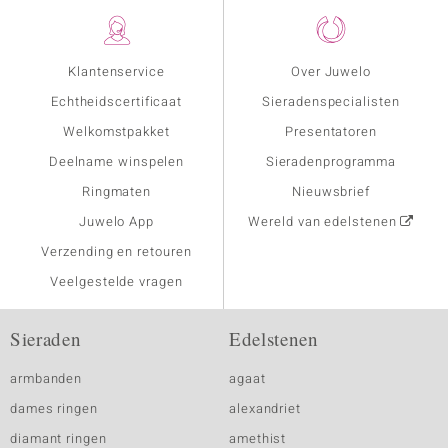
Klantenservice
Over Juwelo
Echtheidscertificaat
Sieradenspecialisten
Welkomstpakket
Presentatoren
Deelname winspelen
Sieradenprogramma
Ringmaten
Nieuwsbrief
Juwelo App
Wereld van edelstenen
Verzending en retouren
Veelgestelde vragen
Sieraden
Edelstenen
armbanden
agaat
dames ringen
alexandriet
diamant ringen
amethist