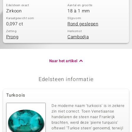
Edelsteen exact
Aantal en grootte
Zirkoon
18 à 1 mm
Karaatgewicht som
Slijpvorm
0,097 ct
Rond geslepen
Zetting
Herkomst
Prong
Cambodja
Naar het artikel
Edelsteen informatie
Turkoois
De moderne naam 'turkoois' is in zekere
zin niet correct. Toen Venetiaanse
handelaren de steen naar Frankrijk
brachten, werd deze 'pierre turquois'
oftewel 'Turkse steen' genoemd, terwijl