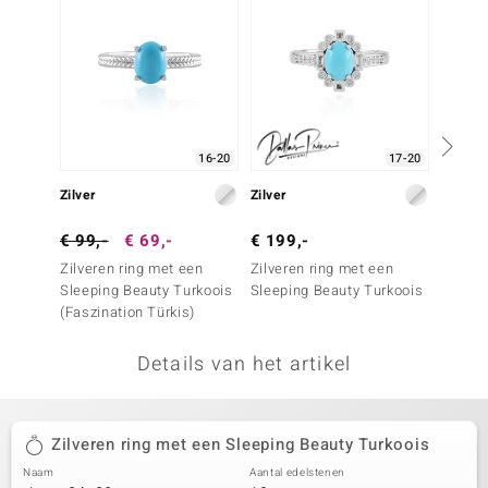
remonti
remonti
uwelo
16-20
17-20
 Gems
Zilver
Zilver
Zilver
NO Collection
€ 99,-
€ 69,-
€ 199,-
€ 69,
va
Zilveren ring met een
Zilveren ring met een
Zilver
Sleeping Beauty Turkoois
Sleeping Beauty Turkoois
Sleepi
(Faszination Türkis)
Details van het artikel
Minerale
Zilveren ring met een Sleeping Beauty Turkoois
Naam
Aantal edelstenen