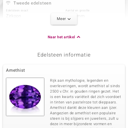
Tweede edelsteen
Edelsteen exact
Aantal en grootte
Zirkoon
6 à 2 mm
Meer
Karaatgewicht som
Slijpvorm
0,285 ct
Rond geslepen
Zetting
Herkomst
Naar het artikel
Kanaal
Cambodja
Edelsteen informatie
Derde edelsteen
Edelsteen exact
Aantal en grootte
Amethist
Zirkoon
4 à 1,9 mm
Karaatgewicht som
Slijpvorm
Rijk aan mythologie, legenden en
0,163 ct
Rond geslepen
overleveringen, wordt amethist al sinds
2500 v.Chr. in gouden ringen gezet. Het
Zetting
Herkomst
Kanaal
is een kwarts variëteit dat zich voordoet
Cambodja
in tinten van pastelroze tot dieppaars.
Amethist dankt deze kleuren aan ijzer.
Aangezien de amethist een populaire
Vierde edelsteen
steen is bij slijpers en juweliers, zult u
Edelsteen exact
Aantal en grootte
deze in meer bijzondere vormen en