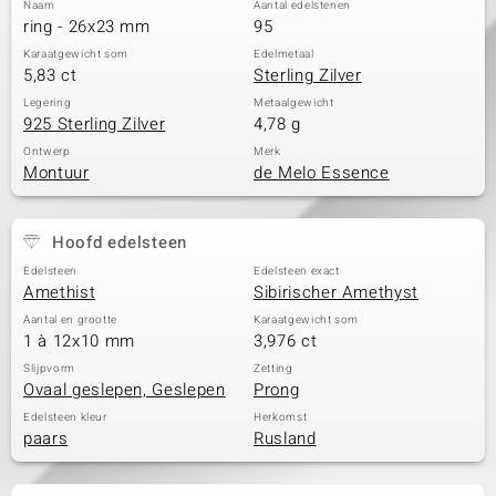
Naam
Aantal edelstenen
ring - 26x23 mm
95
Karaatgewicht som
Edelmetaal
5,83 ct
Sterling Zilver
Legering
Metaalgewicht
925 Sterling Zilver
4,78 g
Ontwerp
Merk
Montuur
de Melo Essence
Hoofd edelsteen
Edelsteen
Edelsteen exact
Amethist
Sibirischer Amethyst
Aantal en grootte
Karaatgewicht som
1 à 12x10 mm
3,976 ct
Slijpvorm
Zetting
Ovaal geslepen, Geslepen
Prong
Edelsteen kleur
Herkomst
paars
Rusland