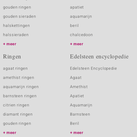
gouden ringen
apatiet
gouden sieraden
aquamarijn
halskettingen
beril
halssieraden
chalcedoon
meer
meer
Ringen
Edelsteen encyclopedie
agaat ringen
Edelsteen Encyclopedie
amethist ringen
Agaat
aquamarijn ringen
Amethist
barnsteen ringen
Apatiet
citrien ringen
Aquamarijn
diamant ringen
Barnsteen
gouden ringen
Beril
meer
meer