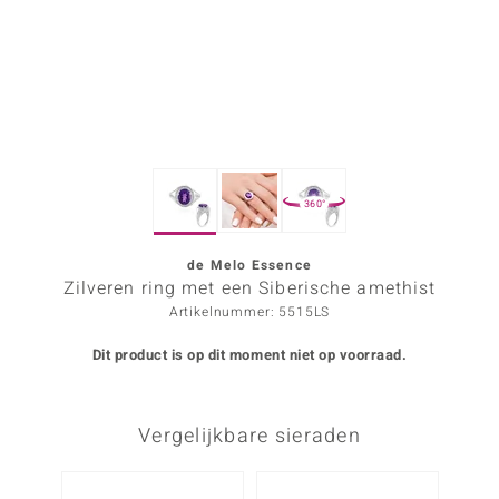
ana
Prince Designs
o
360°
Chic
d in Berlin
de Melo Essence
Zilveren ring met een Siberische amethist
insell
Artikelnummer: 5515LS
n Vogue
Dit product is op dit moment niet op voorraad.
e in Italy
Vergelijkbare sieraden
o Paraíso
izen
-40%