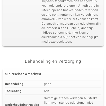
Zirkoon
4 à 1,8 mm
slijpsels tegenkomen dan het geval is
voor vele andere stenen. Amethist is in
Karaatgewicht som
Slijpvorm
0,136 ct
uiteenlopende hoeveelheden te vinden
Rond geslepen
op alle continenten en kan verschillen,
Zetting
Herkomst
afhankelijk van waar het vandaan komt.
Kanaal
Cambodja
De amethist mag dan een edelsteen zijn
die dateert uit de Oudheid, door zijn
tijdloze schoonheid, rijke kleur en
Vijfde edelsteen
duurzaamheid blijft het een belangrijke
modieuze edelsteen.
Edelsteen exact
Aantal en grootte
Zirkoon
2 à 1,7 mm
Karaatgewicht som
Slijpvorm
0,063 ct
Rond geslepen
Behandeling en verzorging
Zetting
Herkomst
Kanaal
Cambodja
Sibirischer Amethyst
Zesde edelsteen
Behandeling
geen
Edelsteen exact
Aantal en grootte
Toelichting
Nvt
Zirkoon
78 à versch. mm
Sommige stenen vervagen bij sterke
Karaatgewicht som
Slijpvorm
lichtinval; stel de edelstenen niet
1,207 ct
Rond geslepen
Onderhoudsinstructies