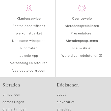
Klantenservice
Over Juwelo
Echtheidscertificaat
Sieradenspecialisten
Welkomstpakket
Presentatoren
Deelname winspelen
Sieradenprogramma
Ringmaten
Nieuwsbrief
Juwelo App
Wereld van edelstenen
Verzending en retouren
Veelgestelde vragen
Sieraden
Edelstenen
armbanden
agaat
dames ringen
alexandriet
diamant ringen
amethist