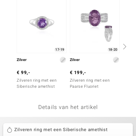
remonti
remonti
uwelo
 Gems
17-19
18-20
NO Collection
Zilver
Zilver
Goud
va
€ 99,-
€ 199,-
€ 2.9
Zilveren ring met een
Zilveren ring met een
Gouden
Siberische amethist
Paarse Fluoriet
tanzan
Details van het artikel
Minerale
Zilveren ring met een Siberische amethist