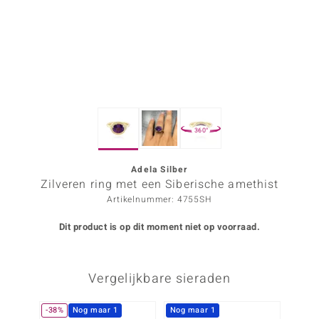
ana
Prince Designs
o
360°
Chic
d in Berlin
Adela Silber
Zilveren ring met een Siberische amethist
insell
Artikelnummer: 4755SH
n Vogue
Dit product is op dit moment niet op voorraad.
e in Italy
Vergelijkbare sieraden
o Paraíso
izen
-38%
Nog maar 1
Nog maar 1