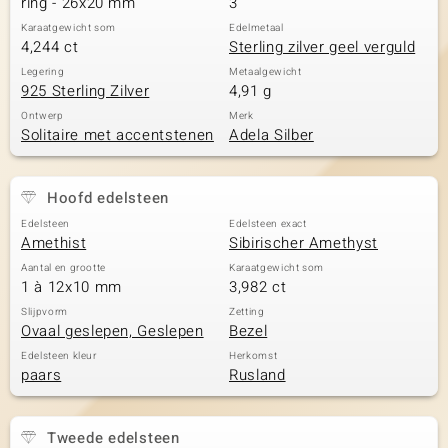
ring - 26x20 mm
3
Karaatgewicht som
Edelmetaal
4,244 ct
Sterling zilver geel verguld
Legering
Metaalgewicht
925 Sterling Zilver
4,91 g
Ontwerp
Merk
Solitaire met accentstenen
Adela Silber
Hoofd edelsteen
Edelsteen
Edelsteen exact
Amethist
Sibirischer Amethyst
Aantal en grootte
Karaatgewicht som
1 à 12x10 mm
3,982 ct
Slijpvorm
Zetting
Ovaal geslepen, Geslepen
Bezel
Edelsteen kleur
Herkomst
paars
Rusland
Tweede edelsteen