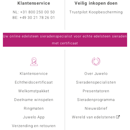
Klantenservice
Veilig inkopen doen
NL:
+31 800 250 00 50
Trustpilot Koopbescherming
BE:
+49 30 21 78 26 01
Uw online edelsteen sieradenspecialist voor echte edelsteen sieraden
met certificaat
Klantenservice
Over Juwelo
Echtheidscertificaat
Sieradenspecialisten
Welkomstpakket
Presentatoren
Deelname winspelen
Sieradenprogramma
Ringmaten
Nieuwsbrief
Juwelo App
Wereld van edelstenen
Verzending en retouren