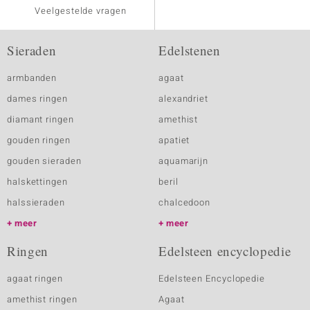
Veelgestelde vragen
Sieraden
Edelstenen
armbanden
agaat
dames ringen
alexandriet
diamant ringen
amethist
gouden ringen
apatiet
gouden sieraden
aquamarijn
halskettingen
beril
halssieraden
chalcedoon
meer
meer
Ringen
Edelsteen encyclopedie
agaat ringen
Edelsteen Encyclopedie
amethist ringen
Agaat