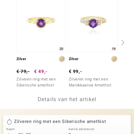
remonti
remonti
uwelo
 Gems
20
19
NO Collection
Zilver
Zilver
Zilver
va
€ 79,-
€ 49,-
€ 99,-
€ 149
Zilveren ring met een
Zilveren ring met een
Zilver
Siberische amethist
Marokkaanse Amethist
Marokk
Details van het artikel
Minerale
Zilveren ring met een Siberische amethist
Naam
Aantal edelstenen