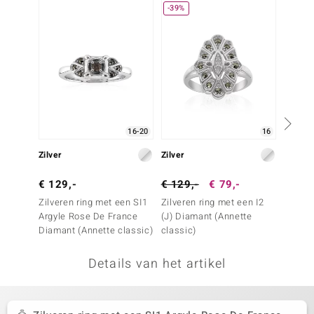
-39%
remonti
remonti
uwelo
 Gems
16-20
16
NO Collection
Zilver
Zilver
Zilver
va
€ 129,-
€ 129,-
€ 79,-
€ 39,
Zilveren ring met een SI1
Zilveren ring met een I2
Zilver
Argyle Rose De France
(J) Diamant (Annette
spectro
Diamant (Annette classic)
classic)
Details van het artikel
Minerale