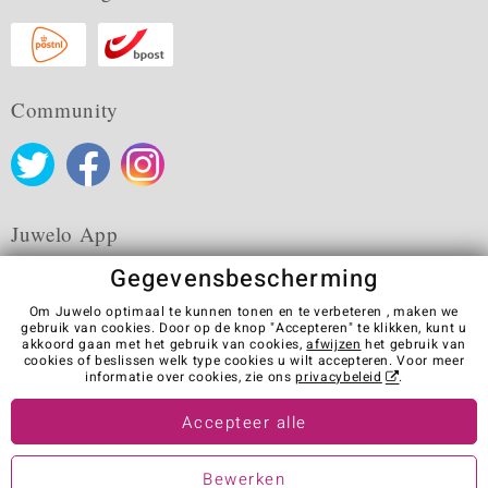
Community
Juwelo App
Gegevensbescherming
Om Juwelo optimaal te kunnen tonen en te verbeteren , maken we
gebruik van cookies. Door op de knop "Accepteren" te klikken, kunt u
akkoord gaan met het gebruik van cookies,
afwijzen
het gebruik van
Algemene verkoopvoorwaarden
Privacybeleid
Cookies
cookies of beslissen welk type cookies u wilt accepteren. Voor meer
Colofon
Contact
Contract herroepen
informatie over cookies, zie ons
privacybeleid
.
Visit our stores in other countries:
Accepteer alle
Bewerken