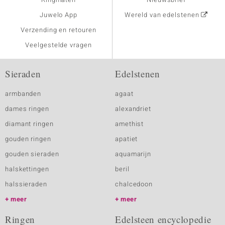
Juwelo App
Wereld van edelstenen
Verzending en retouren
Veelgestelde vragen
Sieraden
Edelstenen
armbanden
agaat
dames ringen
alexandriet
diamant ringen
amethist
gouden ringen
apatiet
gouden sieraden
aquamarijn
halskettingen
beril
halssieraden
chalcedoon
meer
meer
Ringen
Edelsteen encyclopedie