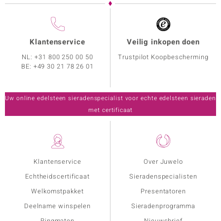
Klantenservice
Veilig inkopen doen
NL:
+31 800 250 00 50
Trustpilot Koopbescherming
BE:
+49 30 21 78 26 01
Uw online edelsteen sieradenspecialist voor echte edelsteen sieraden
met certificaat
Klantenservice
Over Juwelo
Echtheidscertificaat
Sieradenspecialisten
Welkomstpakket
Presentatoren
Deelname winspelen
Sieradenprogramma
Ringmaten
Nieuwsbrief