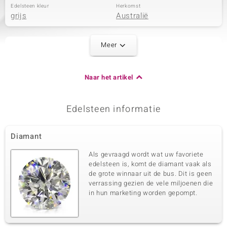
Edelsteen kleur
Herkomst
grijs
Australië
Meer
Tweede edelsteen
Edelsteen exact
Aantal en grootte
Marcasiet
2 à 1,5 mm
Naar het artikel
Karaatgewicht som
Slijpvorm
0,04 ct
Rond geslepen
Zetting
Herkomst
Edelsteen informatie
Pave
Oostenrijk
Diamant
Derde edelsteen
Als gevraagd wordt wat uw favoriete
Edelsteen exact
Aantal en grootte
edelsteen is, komt de diamant vaak als
Marcasiet
4 à 1,3 mm
de grote winnaar uit de bus. Dit is geen
verrassing gezien de vele miljoenen die
Karaatgewicht som
Slijpvorm
0,052 ct
Rond geslepen
in hun marketing worden gepompt.
Zetting
Herkomst
Pave
Oostenrijk