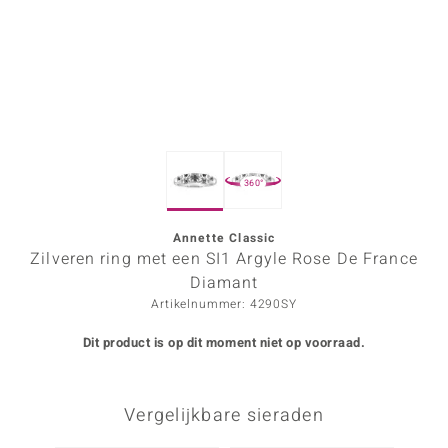
ana
Prince Designs
o
360°
Chic
d in Berlin
Annette Classic
Zilveren ring met een SI1 Argyle Rose De France
insell
Diamant
Artikelnummer: 4290SY
n Vogue
Dit product is op dit moment niet op voorraad.
e in Italy
o Paraíso
Vergelijkbare sieraden
izen