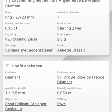
Zilveren ring met een SI1 Argyle Rose De France
Diamant
Naam
Aantal edelstenen
ring - 20x20 mm
7
Karaatgewicht som
Edelmetaal
0,15 ct
Sterling Zilver
Legering
Metaalgewicht
925 Sterling Zilver
2,3 g
Ontwerp
Merk
Solitaire met accentstenen
Annette Classic
Hoofd edelsteen
Edelsteen
Edelsteen exact
Diamant
SI1 Argyle Rose de France
Diamant
Aantal en grootte
Karaatgewicht som
1 à 2,5 mm
0,058 ct
Slijpvorm
Zetting
Rond Brilliant Geslepen,
Pave
Geslepen