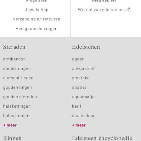
Ringmaten
Nieuwsbrief
Juwelo App
Wereld van edelstenen
Verzending en retouren
Veelgestelde vragen
Sieraden
Edelstenen
armbanden
agaat
dames ringen
alexandriet
diamant ringen
amethist
gouden ringen
apatiet
gouden sieraden
aquamarijn
halskettingen
beril
halssieraden
chalcedoon
meer
meer
Ringen
Edelsteen encyclopedie