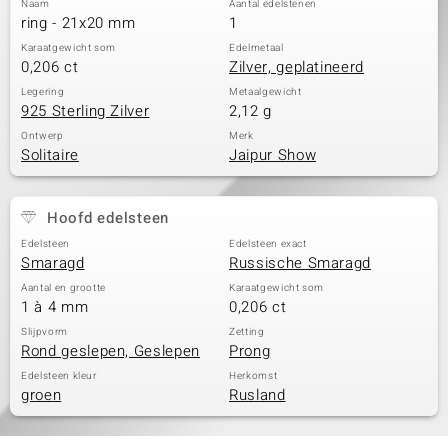
Naam
Aantal edelstenen
ring - 21x20 mm
1
Karaatgewicht som
Edelmetaal
0,206 ct
Zilver, geplatineerd
Legering
Metaalgewicht
925 Sterling Zilver
2,12 g
Ontwerp
Merk
Solitaire
Jaipur Show
Hoofd edelsteen
Edelsteen
Edelsteen exact
Smaragd
Russische Smaragd
Aantal en grootte
Karaatgewicht som
1 à 4 mm
0,206 ct
Slijpvorm
Zetting
Rond geslepen, Geslepen
Prong
Edelsteen kleur
Herkomst
groen
Rusland