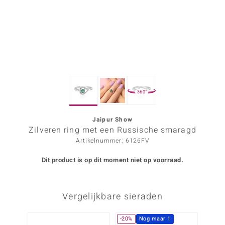
ana
Prince Designs
o
360°
Chic
d in Berlin
Jaipur Show
Zilveren ring met een Russische smaragd
insell
Artikelnummer: 6126FV
n Vogue
Dit product is op dit moment niet op voorraad.
e in Italy
Vergelijkbare sieraden
o Paraíso
izen
-20%
Nog maar 1