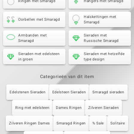
Ringen met Smaragd
Hangers met Smaragd
Halskettingen met
Oorbellen met Smaragd
Smaragd
Armbanden met
Sieraden met
Smaragd
Russische Smaragd
Sieraden met edelsteen
Sieraden met hetzelfde
in groen
type design
Categorieën van dit item
Edelstenen Sieraden
Edelsteen Sieraden
Smaragd sieraden
Ring met edelsteen
Dames Ringen
Zilveren Sieraden
Zilveren Ringen Dames
Smaragd Ringen
% Sale
Solitaire