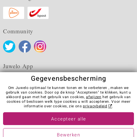
Community
Juwelo App
Gegevensbescherming
Om Juwelo optimaal te kunnen tonen en te verbeteren , maken we
gebruik van cookies. Door op de knop "Accepteren" te klikken, kunt u
akkoord gaan met het gebruik van cookies,
afwijzen
het gebruik van
Algemene verkoopvoorwaarden
Privacybeleid
Cookies
cookies of beslissen welk type cookies u wilt accepteren. Voor meer
Colofon
Contact
Contract herroepen
informatie over cookies, zie ons
privacybeleid
.
Visit our stores in other countries:
Accepteer alle
Bewerken