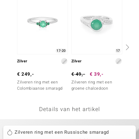
remonti
remonti
uwelo
 Gems
17-20
17
NO Collection
Zilver
Zilver
Zilver
va
€ 249,-
€ 49,-
€ 39,-
€ 99,
Zilveren ring met een
Zilveren ring met een
Zilver
Colombiaanse smaragd
groene chalcedoon
Socot
Details van het artikel
Minerale
Zilveren ring met een Russische smaragd