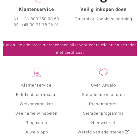
Klantenservice
Veilig inkopen doen
NL:
+31 800 250 00 50
Trustpilot Koopbescherming
BE:
+49 30 21 78 26 01
Uw online edelsteen sieradenspecialist voor echte edelsteen sieraden
met certificaat
Klantenservice
Over Juwelo
Echtheidscertificaat
Sieradenspecialisten
Welkomstpakket
Presentatoren
Deelname winspelen
Sieradenprogramma
Ringmaten
Nieuwsbrief
Juwelo App
Wereld van edelstenen