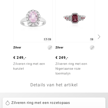
remonti
remonti
uwelo
 Gems
17-19
19
NO Collection
Zilver
Zilver
Goud
va
€ 249,-
€ 249,-
€ 899
Zilveren ring met een
Zilveren ring met een
Gouden
kunziet
Nigeriaanse roze
saffier
toermalijn
Details van het artikel
Minerale
Zilveren ring met een rozetopaas