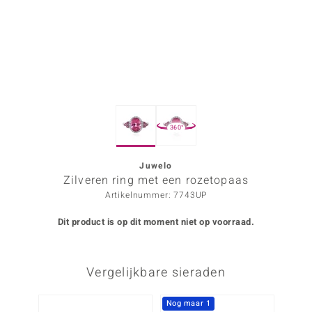
ana
Prince Designs
o
360°
Chic
d in Berlin
Juwelo
Zilveren ring met een rozetopaas
insell
Artikelnummer: 7743UP
n Vogue
Dit product is op dit moment niet op voorraad.
e in Italy
Vergelijkbare sieraden
o Paraíso
izen
Nog maar 1