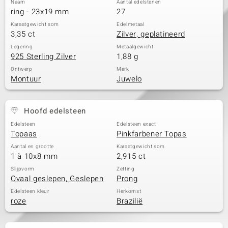
Naam
Aantal edelstenen
ring - 23x19 mm
27
Karaatgewicht som
Edelmetaal
3,35 ct
Zilver, geplatineerd
Legering
Metaalgewicht
925 Sterling Zilver
1,88 g
Ontwerp
Merk
Montuur
Juwelo
Hoofd edelsteen
Edelsteen
Edelsteen exact
Topaas
Pinkfarbener Topas
Aantal en grootte
Karaatgewicht som
1 à 10x8 mm
2,915 ct
Slijpvorm
Zetting
Ovaal geslepen, Geslepen
Prong
Edelsteen kleur
Herkomst
roze
Brazilië