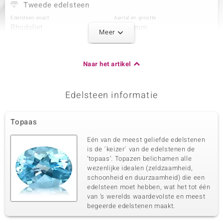
Tweede edelsteen
Edelsteen exact
Aantal en grootte
Rhodoliet
6 à 2 mm
Meer
Karaatgewicht som
Slijpvorm
0,302 ct
Rond geslepen
Zetting
Herkomst
Naar het artikel
Prong
Indië
Edelsteen informatie
Derde edelsteen
Edelsteen exact
Aantal en grootte
Topaas
Zirkoon
20 à 1 mm
Karaatgewicht som
Slijpvorm
Eén van de meest geliefde edelstenen
0,133 ct
Rond geslepen
is de ´keizer´ van de edelstenen de
‘topaas’. Topazen belichamen alle
Zetting
Herkomst
Pave
wezenlijke idealen (zeldzaamheid,
Tanzania
schoonheid en duurzaamheid) die een
edelsteen moet hebben, wat het tot één
van ’s werelds waardevolste en meest
begeerde edelstenen maakt.