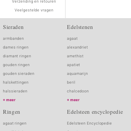
Verzending en retouren
Veelgestelde vragen
Sieraden
Edelstenen
armbanden
agaat
dames ringen
alexandriet
diamant ringen
amethist
gouden ringen
apatiet
gouden sieraden
aquamarijn
halskettingen
beril
halssieraden
chalcedoon
meer
meer
Ringen
Edelsteen encyclopedie
agaat ringen
Edelsteen Encyclopedie