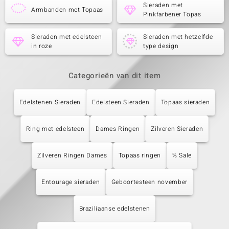
Sieraden met
Armbanden met Topaas
Pinkfarbener Topas
Sieraden met edelsteen
Sieraden met hetzelfde
in roze
type design
Categorieën van dit item
Edelstenen Sieraden
Edelsteen Sieraden
Topaas sieraden
Ring met edelsteen
Dames Ringen
Zilveren Sieraden
Zilveren Ringen Dames
Topaas ringen
% Sale
Entourage sieraden
Geboortesteen november
Braziliaanse edelstenen