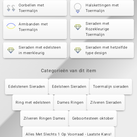
Oorbellen met
Halskettingen met
Toermalijn
Toermalijn
Sieraden met
Armbanden met
Rozekleurige
Toermalijn
Toermalijn
Sieraden met edelsteen
Sieraden met hetzelfde
in meerkleurig
type design
Categorieën van dit item
Edelstenen Sieraden
Edelsteen Sieraden
Toermalijn sieraden
Ring met edelsteen
Dames Ringen
Zilveren Sieraden
Zilveren Ringen Dames
Geboortesteen oktober
Alles Met Slechts 1 Op Voorraad - Laatste Kans!