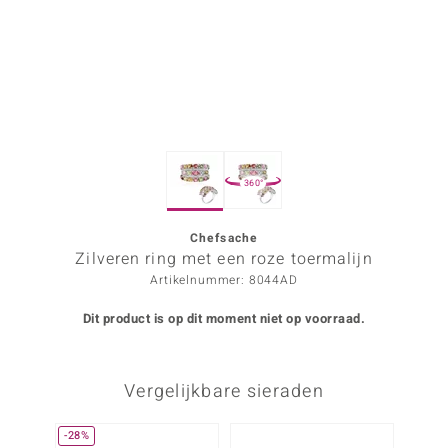
ana
Prince Designs
o
360°
Chic
d in Berlin
Chefsache
Zilveren ring met een roze toermalijn
insell
Artikelnummer: 8044AD
n Vogue
Dit product is op dit moment niet op voorraad.
e in Italy
Vergelijkbare sieraden
o Paraíso
izen
-28%