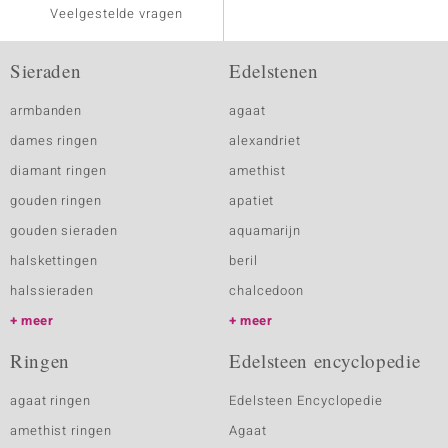
Veelgestelde vragen
Sieraden
Edelstenen
armbanden
agaat
dames ringen
alexandriet
diamant ringen
amethist
gouden ringen
apatiet
gouden sieraden
aquamarijn
halskettingen
beril
halssieraden
chalcedoon
meer
meer
Ringen
Edelsteen encyclopedie
agaat ringen
Edelsteen Encyclopedie
amethist ringen
Agaat