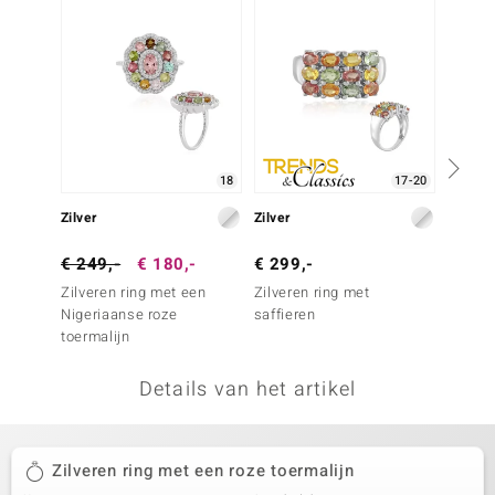
remonti
remonti
uwelo
 Gems
18
17-20
NO Collection
Zilver
Zilver
Zilver
va
€ 249,-
€ 180,-
€ 299,-
€ 199
Zilveren ring met een
Zilveren ring met
Zilvere
Nigeriaanse roze
saffieren
Brazil
toermalijn
toerma
Details van het artikel
Minerale
Zilveren ring met een roze toermalijn