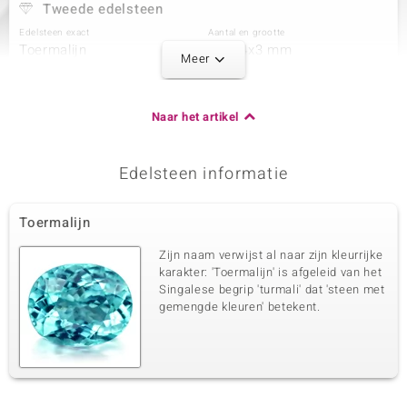
Tweede edelsteen
Edelsteen exact
Aantal en grootte
Toermalijn
18 à 4x3 mm
Meer
Karaatgewicht som
Slijpvorm
2,785 ct
Ovaal geslepen
Zetting
Herkomst
Naar het artikel
Prong
Mozambique
Edelsteen informatie
Derde edelsteen
Edelsteen exact
Aantal en grootte
Toermalijn
Zirkoon
46 à 1 mm
Karaatgewicht som
Slijpvorm
Zijn naam verwijst al naar zijn kleurrijke
0,253 ct
Rond geslepen
karakter: 'Toermalijn' is afgeleid van het
Singalese begrip 'turmali' dat 'steen met
Zetting
Herkomst
Pave
gemengde kleuren' betekent.
Tanzania