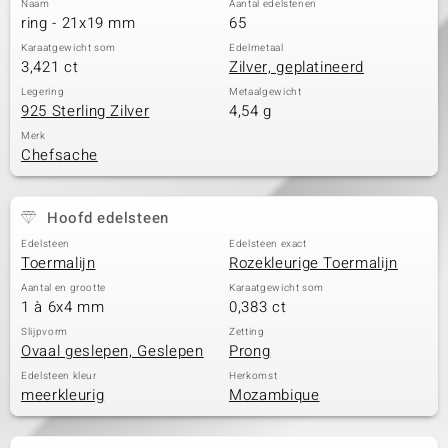
Naam
Aantal edelstenen
ring - 21x19 mm
65
Karaatgewicht som
Edelmetaal
3,421 ct
Zilver, geplatineerd
Legering
Metaalgewicht
925 Sterling Zilver
4,54 g
Merk
Chefsache
Hoofd edelsteen
Edelsteen
Edelsteen exact
Toermalijn
Rozekleurige Toermalijn
Aantal en grootte
Karaatgewicht som
1 à 6x4 mm
0,383 ct
Slijpvorm
Zetting
Ovaal geslepen, Geslepen
Prong
Edelsteen kleur
Herkomst
meerkleurig
Mozambique