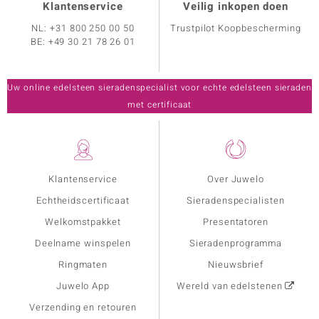
Klantenservice
Veilig inkopen doen
NL:
+31 800 250 00 50
Trustpilot Koopbescherming
BE:
+49 30 21 78 26 01
Uw online edelsteen sieradenspecialist voor echte edelsteen sieraden
met certificaat
Klantenservice
Over Juwelo
Echtheidscertificaat
Sieradenspecialisten
Welkomstpakket
Presentatoren
Deelname winspelen
Sieradenprogramma
Ringmaten
Nieuwsbrief
Juwelo App
Wereld van edelstenen
Verzending en retouren