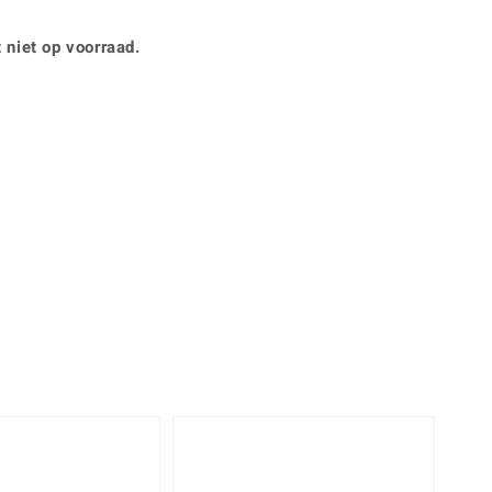
Rhodoliet
Sieraden in varianten
is
Toermalijn
Ringmaten
 niet op voorraad.
360° interactief
Geel
muis bewegen en van verschillende kanten bekijken.