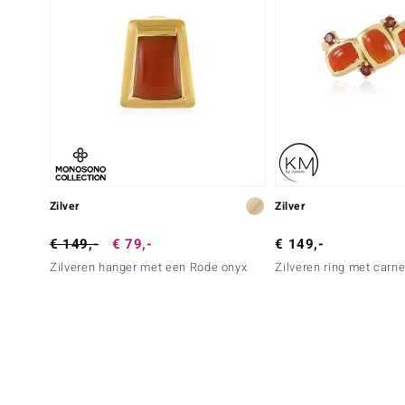
Zilver
Zilver
€ 149,-
€ 79,-
€ 149,-
Zilveren hanger met een Rode onyx
Zilveren ring met carn