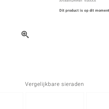
Parel
Kwarts
Artikelnummer: 9544XA
♦ Zilveren ringen
Vitale Minerale
Topaas
Turkoo
♦ Zilveren oorbellen
Dit product is op dit moment
♦ Zilveren hangers
♦ Zilveren armbanden
♦ Zilveren kettingen
Blauw
Groen
Het sieraad kunt u met de 
Platina sieraden
Vergelijkbare sieraden