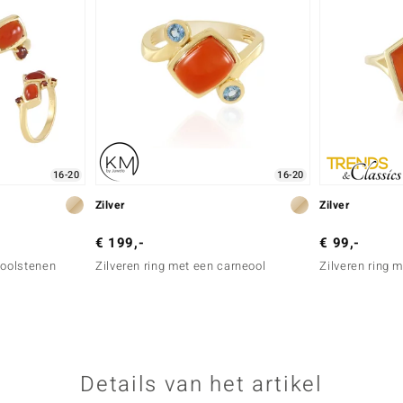
16-20
16-20
Zilver
Zilver
€ 199,-
€ 99,-
eoolstenen
Zilveren ring met een carneool
Zilveren ring 
Details van het artikel