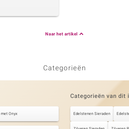
Naar het artikel
Categorieën
Categorieën van dit 
 met Onyx
Edelstenen Sieraden
Edelst
Zilveren Sieraden
Zilveren