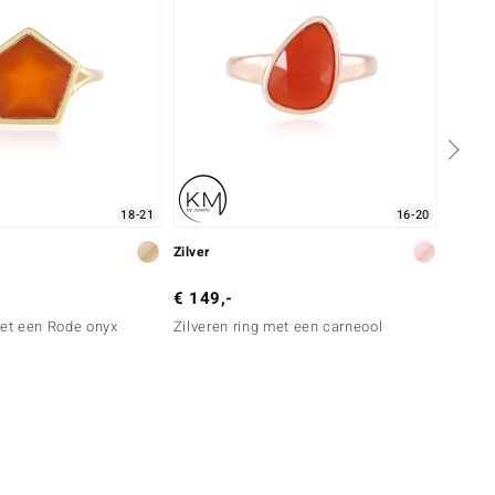
18-21
16-20
Zilver
Zilver
€ 149,-
€ 99,
met een Rode onyx
Zilveren ring met een carneool
Zilver