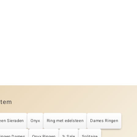
item
een Sieraden
Onyx
Ring met edelsteen
Dames Ringen
 Ringen Dames
Onyx Ringen
% Sale
Solitaire