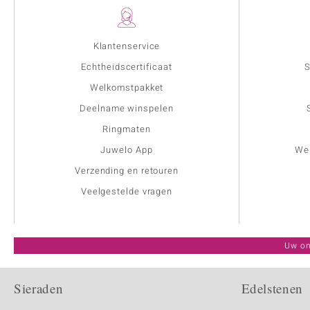
Klantenservice
Echtheidscertificaat
S
Welkomstpakket
Deelname winspelen
Ringmaten
Juwelo App
Wer
Verzending en retouren
Veelgestelde vragen
Uw on
Sieraden
Edelstenen