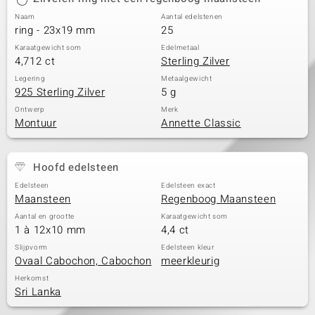
Naam
Aantal edelstenen
ring - 23x19 mm
25
Karaatgewicht som
Edelmetaal
4,712 ct
Sterling Zilver
Legering
Metaalgewicht
925 Sterling Zilver
5 g
Ontwerp
Merk
Montuur
Annette Classic
Hoofd edelsteen
Edelsteen
Edelsteen exact
Maansteen
Regenboog Maansteen
Aantal en grootte
Karaatgewicht som
1 à 12x10 mm
4,4 ct
Slijpvorm
Edelsteen kleur
Ovaal Cabochon, Cabochon
meerkleurig
Herkomst
Sri Lanka