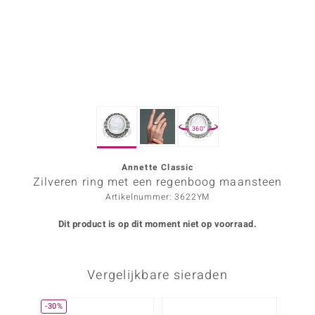
ana
Prince Designs
o
360°
Chic
d in Berlin
Annette Classic
Zilveren ring met een regenboog maansteen
insell
Artikelnummer: 3622YM
n Vogue
Dit product is op dit moment niet op voorraad.
e in Italy
Vergelijkbare sieraden
o Paraíso
izen
-30%