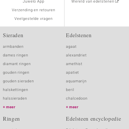
Juwelo App
Wereld van edelstenen
Verzending en retouren
Veelgestelde vragen
Sieraden
Edelstenen
armbanden
agaat
dames ringen
alexandriet
diamant ringen
amethist
gouden ringen
apatiet
gouden sieraden
aquamarijn
halskettingen
beril
halssieraden
chalcedoon
meer
meer
Ringen
Edelsteen encyclopedie