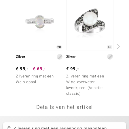
remonti
remonti
uwelo
 Gems
20
16
NO Collection
Zilver
Zilver
Zilver
va
€ 99,-
€ 69,-
€ 99,-
€ 149
Zilveren ring met een
Zilveren ring met een
Zilver
Welo-opaal
Witte zoetwater
Maans
kweekparel (Annette
classic)
Details van het artikel
Minerale
Zilveren ring met een regenboog maansteen