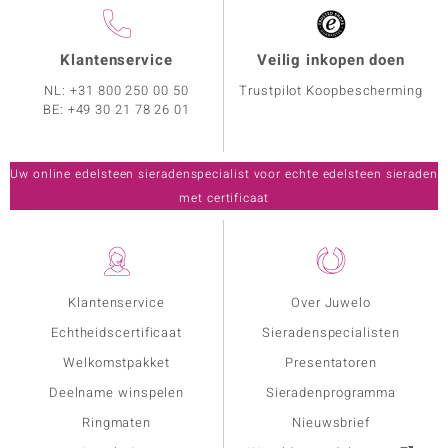
Klantenservice
Veilig inkopen doen
NL:
+31 800 250 00 50
Trustpilot Koopbescherming
BE:
+49 30 21 78 26 01
Uw online edelsteen sieradenspecialist voor echte edelsteen sieraden
met certificaat
Klantenservice
Over Juwelo
Echtheidscertificaat
Sieradenspecialisten
Welkomstpakket
Presentatoren
Deelname winspelen
Sieradenprogramma
Ringmaten
Nieuwsbrief