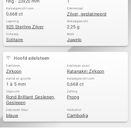
ring - 23x20 mm
1
Karaatgewicht som
Edelmetaal
0,668 ct
Zilver, geplatineerd
Legering
Metaalgewicht
925 Sterling Zilver
2,25 g
Ontwerp
Merk
Solitaire
Juwelo
Hoofd edelsteen
Edelsteen
Edelsteen exact
Zirkoon
Ratanakiri Zirkoon
Aantal en grootte
Karaatgewicht som
1 à 5 mm
0,668 ct
Slijpvorm
Zetting
Rond Brilliant Geslepen,
Prong
Geslepen
Edelsteen kleur
Herkomst
blauw
Cambodja