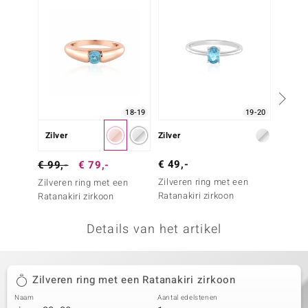
remonti
remonti
uwelo
 Gems
18-19
19-20
NO Collection
Zilver
Zilver
Zilver
va
€ 49,-
€ 39,
€ 99,-
€ 79,-
Zilveren ring met een
Zilver
Zilveren ring met een
Ratanakiri zirkoon
Blauwe
Ratanakiri zirkoon
Details van het artikel
Minerale
Zilveren ring met een Ratanakiri zirkoon
Naam
Aantal edelstenen