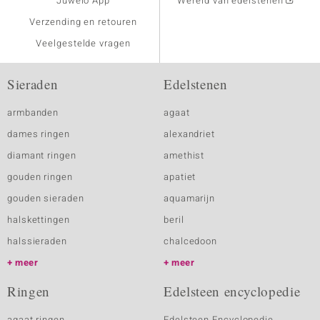
Juwelo App
Wereld van edelstenen
Verzending en retouren
Veelgestelde vragen
Sieraden
Edelstenen
armbanden
agaat
dames ringen
alexandriet
diamant ringen
amethist
gouden ringen
apatiet
gouden sieraden
aquamarijn
halskettingen
beril
halssieraden
chalcedoon
meer
meer
Ringen
Edelsteen encyclopedie
agaat ringen
Edelsteen Encyclopedie