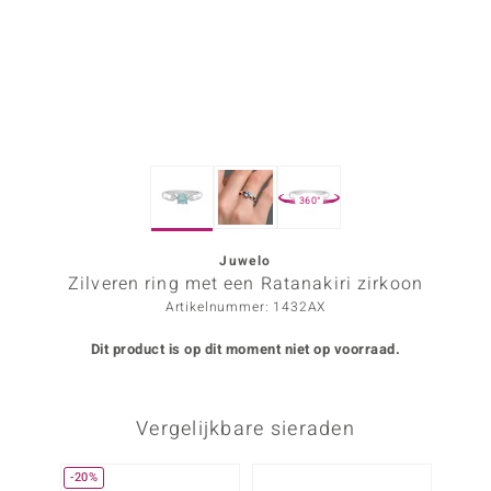
ana
Prince Designs
o
360°
Chic
d in Berlin
Juwelo
Zilveren ring met een Ratanakiri zirkoon
insell
Artikelnummer: 1432AX
n Vogue
Dit product is op dit moment niet op voorraad.
e in Italy
Vergelijkbare sieraden
o Paraíso
izen
-20%