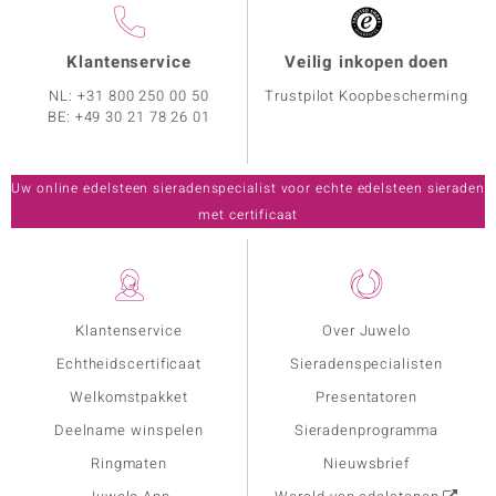
Klantenservice
Veilig inkopen doen
NL:
+31 800 250 00 50
Trustpilot Koopbescherming
BE:
+49 30 21 78 26 01
Uw online edelsteen sieradenspecialist voor echte edelsteen sieraden
met certificaat
Klantenservice
Over Juwelo
Echtheidscertificaat
Sieradenspecialisten
Welkomstpakket
Presentatoren
Deelname winspelen
Sieradenprogramma
Ringmaten
Nieuwsbrief