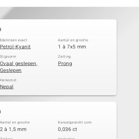
n
Edelsteen exact
Aantal en grootte
Petrol-Kyanit
1 à 7x5 mm
Slijpvorm
Zetting
Ovaal geslepen,
Prong
Geslepen
Herkomst
Nepal
n
Aantal en grootte
Karaatgewicht som
2 à 1,5 mm
0,036 ct