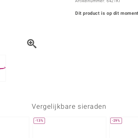
Parel
Kwarts
Artikelnummer: 6421KI
♦ Zilveren ringen
Vitale Minerale
Topaas
Turkoo
♦ Zilveren oorbellen
Dit product is op dit moment
♦ Zilveren hangers
♦ Zilveren armbanden
♦ Zilveren kettingen
Blauw
Groen
Platina sieraden
Vergelijkbare sieraden
-13%
-29%