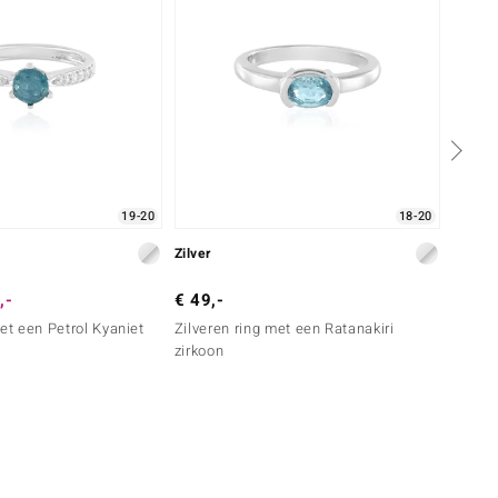
19-20
18-20
Zilver
Zilver
,-
€ 49,-
€ 79,
met een Petrol Kyaniet
Zilveren ring met een Ratanakiri
Zilver
zirkoon
zirkoo