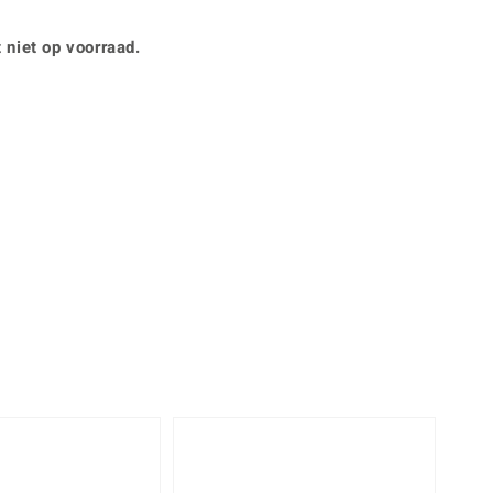
Rhodoliet
Sieraden in varianten
is
Toermalijn
Ringmaten
 niet op voorraad.
Geel
-38%