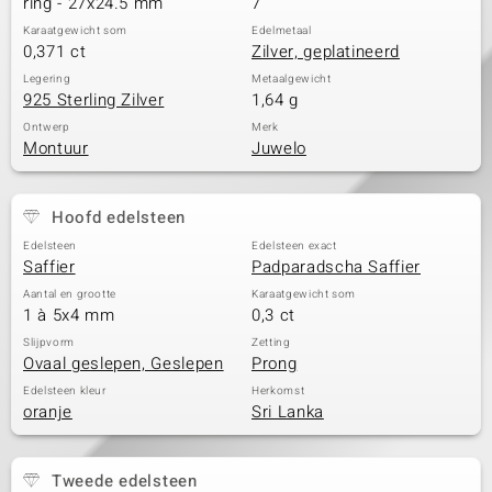
ring - 27x24.5 mm
7
Karaatgewicht som
Edelmetaal
0,371 ct
Zilver, geplatineerd
Legering
Metaalgewicht
925 Sterling Zilver
1,64 g
Ontwerp
Merk
Montuur
Juwelo
Hoofd edelsteen
Edelsteen
Edelsteen exact
Saffier
Padparadscha Saffier
Aantal en grootte
Karaatgewicht som
1 à 5x4 mm
0,3 ct
Slijpvorm
Zetting
Ovaal geslepen, Geslepen
Prong
Edelsteen kleur
Herkomst
oranje
Sri Lanka
Tweede edelsteen