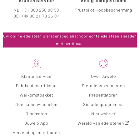
Klantenservice
Veilig inkopen doen
NL:
+31 800 250 00 50
Trustpilot Koopbescherming
BE:
+49 30 21 78 26 01
Uw online edelsteen sieradenspecialist voor echte edelsteen sieraden
met certificaat
Klantenservice
Over Juwelo
Echtheidscertificaat
Sieradenspecialisten
Welkomstpakket
Presentatoren
Deelname winspelen
Sieradenprogramma
Ringmaten
Nieuwsbrief
Juwelo App
Wereld van edelstenen
Verzending en retouren