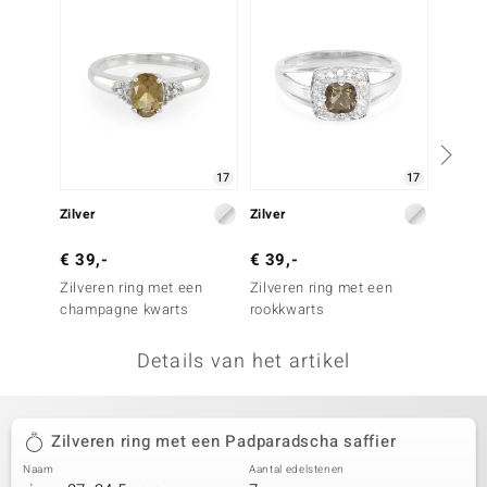
remonti
remonti
uwelo
 Gems
17
17
NO Collection
Zilver
Zilver
Zilver
va
€ 39,-
€ 39,-
€ 79,
Zilveren ring met een
Zilveren ring met een
Zilver
champagne kwarts
rookkwarts
kaneel
Details van het artikel
Minerale
Zilveren ring met een Padparadscha saffier
Naam
Aantal edelstenen