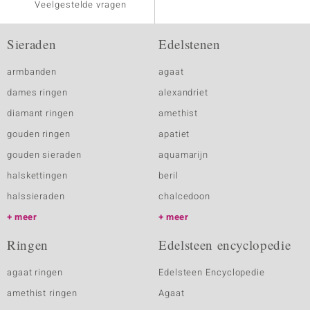
Veelgestelde vragen
Sieraden
Edelstenen
armbanden
agaat
dames ringen
alexandriet
diamant ringen
amethist
gouden ringen
apatiet
gouden sieraden
aquamarijn
halskettingen
beril
halssieraden
chalcedoon
meer
meer
Ringen
Edelsteen encyclopedie
agaat ringen
Edelsteen Encyclopedie
amethist ringen
Agaat