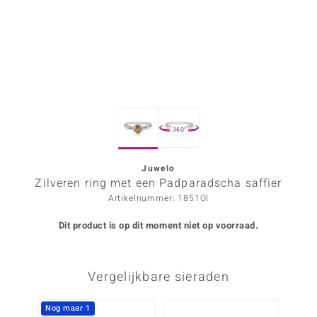
ana
Prince Designs
o
360°
Chic
d in Berlin
Juwelo
Zilveren ring met een Padparadscha saffier
insell
Artikelnummer: 1851OI
n Vogue
Dit product is op dit moment niet op voorraad.
e in Italy
Vergelijkbare sieraden
o Paraíso
izen
Nog maar 1
-25%