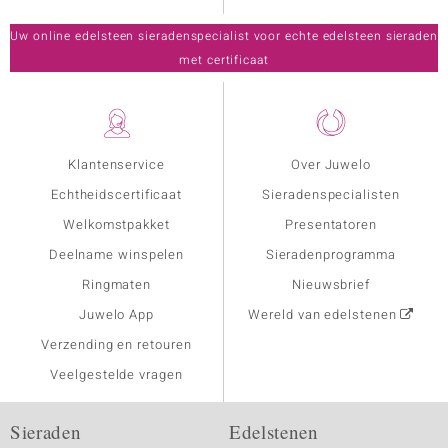
Uw online edelsteen sieradenspecialist voor echte edelsteen sieraden
met certificaat
Klantenservice
Over Juwelo
Echtheidscertificaat
Sieradenspecialisten
Welkomstpakket
Presentatoren
Deelname winspelen
Sieradenprogramma
Ringmaten
Nieuwsbrief
Juwelo App
Wereld van edelstenen
Verzending en retouren
Veelgestelde vragen
Sieraden
Edelstenen