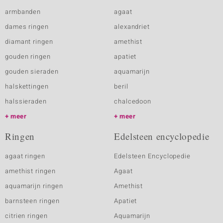
armbanden
agaat
dames ringen
alexandriet
diamant ringen
amethist
gouden ringen
apatiet
gouden sieraden
aquamarijn
halskettingen
beril
halssieraden
chalcedoon
meer
meer
Ringen
Edelsteen encyclopedie
agaat ringen
Edelsteen Encyclopedie
amethist ringen
Agaat
aquamarijn ringen
Amethist
barnsteen ringen
Apatiet
citrien ringen
Aquamarijn