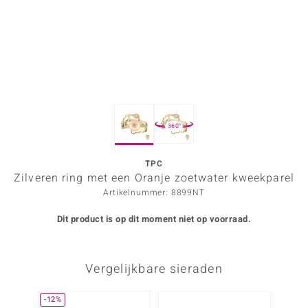
ana
Prince Designs
o
360°
Chic
d in Berlin
TPC
Zilveren ring met een Oranje zoetwater kweekparel
insell
Artikelnummer: 8899NT
n Vogue
Dit product is op dit moment niet op voorraad.
e in Italy
Vergelijkbare sieraden
o Paraíso
izen
-12%