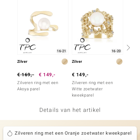
remonti
remonti
uwelo
 Gems
16-21
16-20
NO Collection
Zilver
Zilver
Zilver
va
€ 169,-
€ 149,-
€ 149,-
€ 99,
Zilveren ring met een
Zilveren ring met een
Zilvere
Akoya parel
Witte zoetwater
zoetwa
kweekparel
Details van het artikel
Minerale
Zilveren ring met een Oranje zoetwater kweekparel