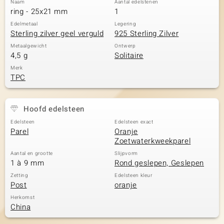
Naam
Aantal edelstenen
ring - 25x21 mm
1
Edelmetaal
Legering
Sterling zilver geel verguld
925 Sterling Zilver
Metaalgewicht
Ontwerp
4,5 g
Solitaire
Merk
TPC
Hoofd edelsteen
Edelsteen
Edelsteen exact
Parel
Oranje
Zoetwaterkweekparel
Aantal en grootte
Slijpvorm
1 à 9 mm
Rond geslepen, Geslepen
Zetting
Edelsteen kleur
Post
oranje
Herkomst
China