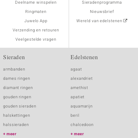
Deelname winspelen
Sieradenprogramma
Ringmaten
Nieuwsbrief
Juwelo App
Wereld van edelstenen
Verzending en retouren
Veelgestelde vragen
Sieraden
Edelstenen
armbanden
agaat
dames ringen
alexandriet
diamant ringen
amethist
gouden ringen
apatiet
gouden sieraden
aquamarijn
halskettingen
beril
halssieraden
chalcedoon
meer
meer