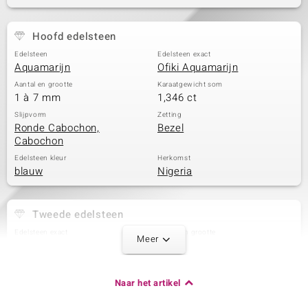
Hoofd edelsteen
Edelsteen
Edelsteen exact
Aquamarijn
Ofiki Aquamarijn
Aantal en grootte
Karaatgewicht som
1 à 7 mm
1,346 ct
Slijpvorm
Zetting
Ronde Cabochon,
Bezel
Cabochon
Edelsteen kleur
Herkomst
blauw
Nigeria
Tweede edelsteen
Edelsteen exact
Aantal en grootte
Meer
Zirkoon
1 à 3,5 mm
Karaatgewicht som
Slijpvorm
0,224 ct
Rond geslepen
Naar het artikel
Zetting
Herkomst
Bezel
Tanzania