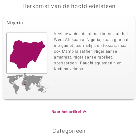
Vijfde edelsteen
Herkomst van de hoofd edelsteen
Edelsteen exact
Aantal en grootte
Zirkoon
1 à 1,8 mm
Nigeria
Karaatgewicht som
Slijpvorm
0,023 ct
Rond geslepen
Veel gewilde edelstenen komen uit het
Zetting
Herkomst
West Afrikaanse Nigeria, zoals granaat,
Kanaal
Tanzania
morganiet, toermalijn, en topaas, maar
ook Mambila saffier, Nigeriaanse
amethist, Nigeriaanse rubeliet,
Zesde edelsteen
spessartien, Bauchi aquamarijn en
Kaduna zirkoon.
Edelsteen exact
Aantal en grootte
Zirkoon
1 à 1,5 mm
Karaatgewicht som
Slijpvorm
0,014 ct
Rond geslepen
Zetting
Herkomst
Kanaal
Tanzania
Naar het artikel
Categorieën