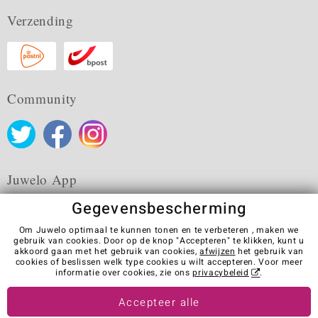
Verzending
Community
Juwelo App
Gegevensbescherming
Om Juwelo optimaal te kunnen tonen en te verbeteren , maken we
gebruik van cookies. Door op de knop "Accepteren" te klikken, kunt u
akkoord gaan met het gebruik van cookies,
afwijzen
het gebruik van
Algemene verkoopvoorwaarden
Privacybeleid
Cookies
cookies of beslissen welk type cookies u wilt accepteren. Voor meer
Colofon
Contact
Contract herroepen
informatie over cookies, zie ons
privacybeleid
.
Visit our stores in other countries:
Accepteer alle