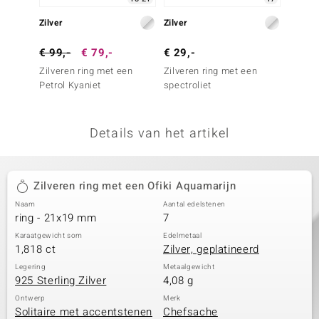
remonti
Zilver
Zilver
Zilver
remonti
€ 99,-
€ 79,-
€ 29,-
€ 119
Zilveren ring met een
Zilveren ring met een
Zilver
uwelo
Petrol Kyaniet
spectroliet
Londen
 Gems
Details van het artikel
NO Collection
va
Zilveren ring met een Ofiki Aquamarijn
Naam
Aantal edelstenen
ring - 21x19 mm
7
Karaatgewicht som
Edelmetaal
1,818 ct
Zilver, geplatineerd
Legering
Metaalgewicht
925 Sterling Zilver
4,08 g
Minerale
Ontwerp
Merk
Solitaire met accentstenen
Chefsache