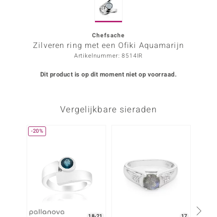
ana
Chefsache
Zilveren ring met een Ofiki Aquamarijn
Prince Designs
Artikelnummer: 8514IR
o
Dit product is op dit moment niet op voorraad.
Chic
Vergelijkbare sieraden
d in Berlin
insell
-20%
n Vogue
e in Italy
o Paraíso
izen
18-21
17