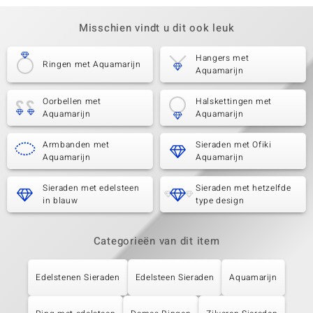
Misschien vindt u dit ook leuk
Hangers met
Ringen met Aquamarijn
Aquamarijn
Oorbellen met
Halskettingen met
Aquamarijn
Aquamarijn
Armbanden met
Sieraden met Ofiki
Aquamarijn
Aquamarijn
Sieraden met edelsteen
Sieraden met hetzelfde
in blauw
type design
Categorieën van dit item
Edelstenen Sieraden
Edelsteen Sieraden
Aquamarijn