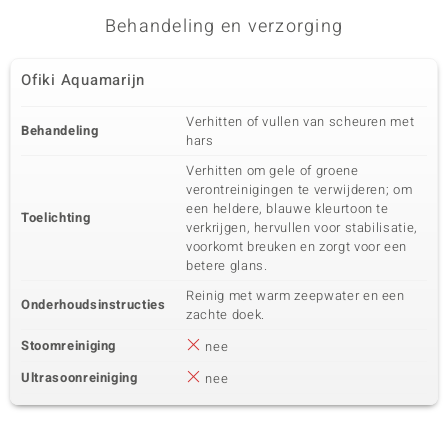
Behandeling en verzorging
Derde edelsteen
Ofiki Aquamarijn
Edelsteen exact
Aantal en grootte
Zirkoon
2 à 2,5 mm
Verhitten of vullen van scheuren met
Behandeling
Karaatgewicht som
Slijpvorm
hars
0,175 ct
Rond geslepen
Verhitten om gele of groene
Zetting
Herkomst
verontreinigingen te verwijderen; om
Kanaal
Tanzania
een heldere, blauwe kleurtoon te
Toelichting
verkrijgen, hervullen voor stabilisatie,
voorkomt breuken en zorgt voor een
Vierde edelsteen
betere glans.
Edelsteen exact
Aantal en grootte
Reinig met warm zeepwater en een
Zirkoon
1 à 2 mm
Onderhoudsinstructies
zachte doek.
Karaatgewicht som
Slijpvorm
0,036 ct
Rond geslepen
Stoomreiniging
nee
Zetting
Herkomst
Ultrasoonreiniging
nee
Kanaal
Tanzania