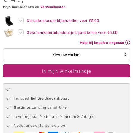
Prijs inclusief btw ex
Verzendkosten
remonti
remonti
Sieradendoosje bijbestellen voor
€5,00
uwelo
Geschenksieradendoosje bijbestellen voor
€5,00
Hulp bij bepalen ringmaat
 Gems
Kies uw variant
NO Collection
va
In mijn winkelmandje
Inclusief
Echtheidscertificaat
Gratis
verzending vanaf € 79,-
Levering naar
Nederland
binnen 3-7 dagen
Minerale
Nederlandse klantenservice