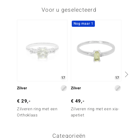
Voor u geselecteerd
Nog maar 1
17
17
Zilver
Zilver
Zilver
€ 29,-
€ 49,-
€ 39,
Zilveren ring met een
Zilveren ring met een xia-
Zilver
Orthoklaas
apetiet
groene
Categorieën