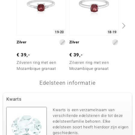
19-20
18-19
Zilver
Zilver
Zilver
€ 39,-
€ 39,-
€ 39,
Zilveren ring met een
Zilveren ring met een
Zilver
Mozambique granaat
Mozambique granaat
Mozamb
Edelsteen informatie
Kwarts
Kwarts is een verzamelnaam van
verschillende edelstenen die tot deze
edelsteenfamilie behoren. Elke
edelsteen soort heeft hierdoor zijn eigen
geschiedenis.