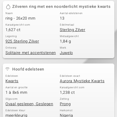
Zilveren ring met een noorderlicht mystieke kwarts
Naam
Aantal edelstenen
ring - 26x20 mm
13
Karaatgewicht som
Edelmetaal
1,627 ct
Sterling Zilver
Legering
Metaalgewicht
925 Sterling Zilver
1,84 g
Ontwerp
Merk
Solitaire met accentstenen
Juwelo
Hoofd edelsteen
Edelsteen
Edelsteen exact
Kwarts
Aurora Mystieke Kwarts
Aantal en grootte
Karaatgewicht som
1 à 8x6 mm
1,238 ct
Slijpvorm
Zetting
Ovaal geslepen, Geslepen
Prong
Edelsteen kleur
Herkomst
meerkleurig
Nigeria