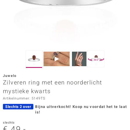
ana
Prince Designs
o
Chic
360°
d in Berlin
Juwelo
insell
Zilveren ring met een noorderlicht
mystieke kwarts
n Vogue
Artikelnummer: 5149TS
e in Italy
Slechts 2 over
Bijna uitverkocht!
Koop nu voordat het te laat
is!
o Paraíso
slechts
izen
€ 49,-