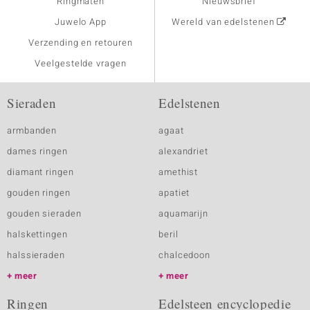
Ringmaten
Nieuwsbrief
Juwelo App
Wereld van edelstenen
Verzending en retouren
Veelgestelde vragen
Sieraden
Edelstenen
armbanden
agaat
dames ringen
alexandriet
diamant ringen
amethist
gouden ringen
apatiet
gouden sieraden
aquamarijn
halskettingen
beril
halssieraden
chalcedoon
meer
meer
Ringen
Edelsteen encyclopedie