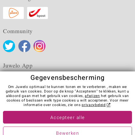
Community
Juwelo App
Gegevensbescherming
Om Juwelo optimaal te kunnen tonen en te verbeteren , maken we
gebruik van cookies. Door op de knop "Accepteren" te klikken, kunt u
akkoord gaan met het gebruik van cookies,
afwijzen
het gebruik van
Algemene verkoopvoorwaarden
Privacybeleid
Cookies
cookies of beslissen welk type cookies u wilt accepteren. Voor meer
Colofon
Contact
Contract herroepen
informatie over cookies, zie ons
privacybeleid
.
Visit our stores in other countries:
Accepteer alle
Bewerken